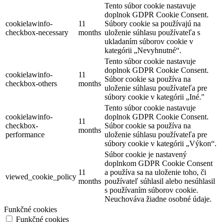
Tento súbor cookie nastavuje
doplnok GDPR Cookie Consent.
cookielawinfo-
11
Súbory cookie sa používajú na
checkbox-necessary
months
uloženie súhlasu používateľa s
ukladaním súborov cookie v
kategórii „Nevyhnutné“.
Tento súbor cookie nastavuje
doplnok GDPR Cookie Consent.
cookielawinfo-
11
Súbor cookie sa používa na
checkbox-others
months
uloženie súhlasu používateľa pre
súbory cookie v kategórii „Iné."
Tento súbor cookie nastavuje
cookielawinfo-
doplnok GDPR Cookie Consent.
11
checkbox-
Súbor cookie sa používa na
months
performance
uloženie súhlasu používateľa pre
súbory cookie v kategórii „Výkon“.
Súbor cookie je nastavený
doplnkom GDPR Cookie Consent
11
a používa sa na uloženie toho, či
viewed_cookie_policy
months
používateľ súhlasil alebo nesúhlasil
s používaním súborov cookie.
Neuchováva žiadne osobné údaje.
Funkčné cookies
Funkčné cookies