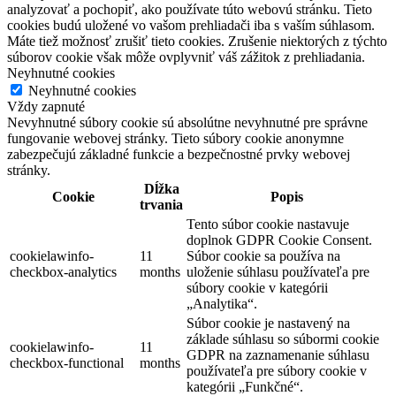
analyzovať a pochopiť, ako používate túto webovú stránku. Tieto
cookies budú uložené vo vašom prehliadači iba s vaším súhlasom.
Máte tiež možnosť zrušiť tieto cookies. Zrušenie niektorých z týchto
súborov cookie však môže ovplyvniť váš zážitok z prehliadania.
Neyhnutné cookies
Neyhnutné cookies
Vždy zapnuté
Nevyhnutné súbory cookie sú absolútne nevyhnutné pre správne
fungovanie webovej stránky. Tieto súbory cookie anonymne
zabezpečujú základné funkcie a bezpečnostné prvky webovej
stránky.
Dĺžka
Cookie
Popis
trvania
Tento súbor cookie nastavuje
doplnok GDPR Cookie Consent.
cookielawinfo-
11
Súbor cookie sa používa na
checkbox-analytics
months
uloženie súhlasu používateľa pre
súbory cookie v kategórii
„Analytika“.
Súbor cookie je nastavený na
základe súhlasu so súbormi cookie
cookielawinfo-
11
GDPR na zaznamenanie súhlasu
checkbox-functional
months
používateľa pre súbory cookie v
kategórii „Funkčné“.