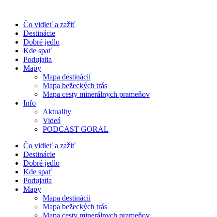
Preskočiť
na
Čo vidieť a zažiť
obsah
Destinácie
Dobré jedlo
Kde spať
Podujatia
Mapy
Mapa destinácií
Mapa bežeckých trás
Mapa cesty minerálnych prameňov
Info
Aktuality
Videá
PODCAST GORAL
Čo vidieť a zažiť
Destinácie
Dobré jedlo
Kde spať
Podujatia
Mapy
Mapa destinácií
Mapa bežeckých trás
Mapa cesty minerálnych prameňov