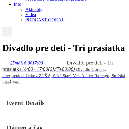
Info
Aktuality
Videá
PODCAST GORAL
Divadlo pre deti - Tri prasiatka
Divadlo pre deti - Tri
25
máj
16:00
17:00
prasiatka
16:00 - 17:00
(GMT+00:00)
Divadlo Gorcek,
interpretácia žiakov ZUŠ Spišská Stará Ves. Ateliér Ramagu, Spišská
Stará Ves.
Event Details
Dátum a čas