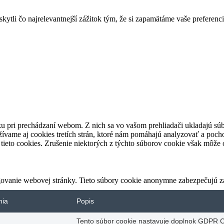
tli čo najrelevantnejší zážitok tým, že si zapamätáme vaše preferenci
u pri prechádzaní webom. Z nich sa vo vašom prehliadači ukladajú súb
ívame aj cookies tretích strán, ktoré nám pomáhajú analyzovať a pocho
tieto cookies. Zrušenie niektorých z týchto súborov cookie však môže o
ovanie webovej stránky. Tieto súbory cookie anonymne zabezpečujú z
nia
Popis
Tento súbor cookie nastavuje doplnok GDPR C