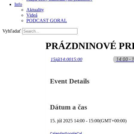
Info
Aktuality
Videá
PODCAST GORAL
Vyhľadať
PRÁZDNINOVÉ PRE
14:00 - 
15
júl
14:00
15:00
Event Details
Dátum a čas
15. júl 2025
14:00
-
15:00
(GMT+00:00)
Calendar
GoogleCal