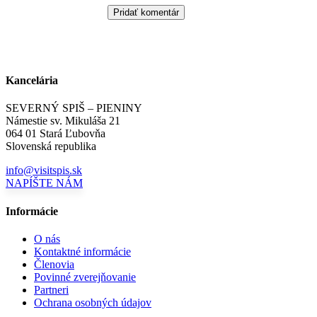
Kancelária
SEVERNÝ SPIŠ – PIENINY
Námestie sv. Mikuláša 21
064 01 Stará Ľubovňa
Slovenská republika
info@visitspis.sk
NAPÍŠTE NÁM
Informácie
O nás
Kontaktné informácie
Členovia
Povinné zverejňovanie
Partneri
Ochrana osobných údajov