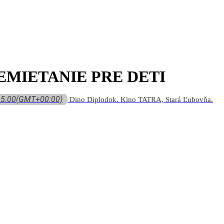
MIETANIE PRE DETI
15:00
(GMT+00:00)
Dino Diplodok. Kino TATRA, Stará Ľubovňa.