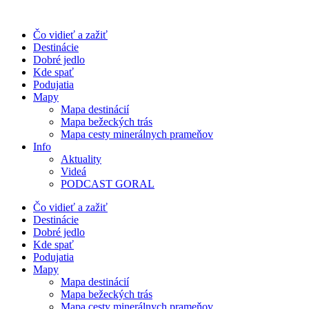
Preskočiť
na
Čo vidieť a zažiť
obsah
Destinácie
Dobré jedlo
Kde spať
Podujatia
Mapy
Mapa destinácií
Mapa bežeckých trás
Mapa cesty minerálnych prameňov
Info
Aktuality
Videá
PODCAST GORAL
Čo vidieť a zažiť
Destinácie
Dobré jedlo
Kde spať
Podujatia
Mapy
Mapa destinácií
Mapa bežeckých trás
Mapa cesty minerálnych prameňov