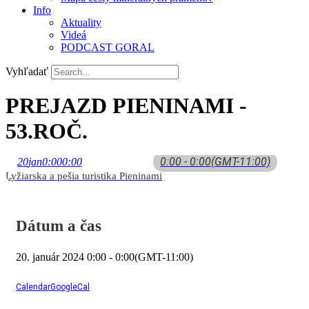
Info
Aktuality
Videá
PODCAST GORAL
Vyhľadať
PREJAZD PIENINAMI -
53.ROČ.
0:00 - 0:00
(GMT-11:00)
20
jan
0:00
0:00
Lyžiarska a pešia turistika Pieninami
Dátum a čas
20. január 2024
0:00
-
0:00
(GMT-11:00)
Calendar
GoogleCal