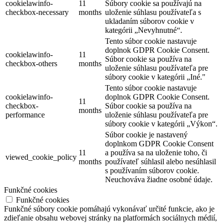
cookielawinfo-
11
Súbory cookie sa používajú na
checkbox-necessary
months
uloženie súhlasu používateľa s
ukladaním súborov cookie v
kategórii „Nevyhnutné“.
Tento súbor cookie nastavuje
doplnok GDPR Cookie Consent.
cookielawinfo-
11
Súbor cookie sa používa na
checkbox-others
months
uloženie súhlasu používateľa pre
súbory cookie v kategórii „Iné."
Tento súbor cookie nastavuje
cookielawinfo-
doplnok GDPR Cookie Consent.
11
checkbox-
Súbor cookie sa používa na
months
performance
uloženie súhlasu používateľa pre
súbory cookie v kategórii „Výkon“.
Súbor cookie je nastavený
doplnkom GDPR Cookie Consent
11
a používa sa na uloženie toho, či
viewed_cookie_policy
months
používateľ súhlasil alebo nesúhlasil
s používaním súborov cookie.
Neuchováva žiadne osobné údaje.
Funkčné cookies
Funkčné cookies
Funkčné súbory cookie pomáhajú vykonávať určité funkcie, ako je
zdieľanie obsahu webovej stránky na platformách sociálnych médií,