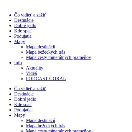
Preskočiť
na
Čo vidieť a zažiť
obsah
Destinácie
Dobré jedlo
Kde spať
Podujatia
Mapy
Mapa destinácií
Mapa bežeckých trás
Mapa cesty minerálnych prameňov
Info
Aktuality
Videá
PODCAST GORAL
Čo vidieť a zažiť
Destinácie
Dobré jedlo
Kde spať
Podujatia
Mapy
Mapa destinácií
Mapa bežeckých trás
Mapa cesty minerálnych prameňov