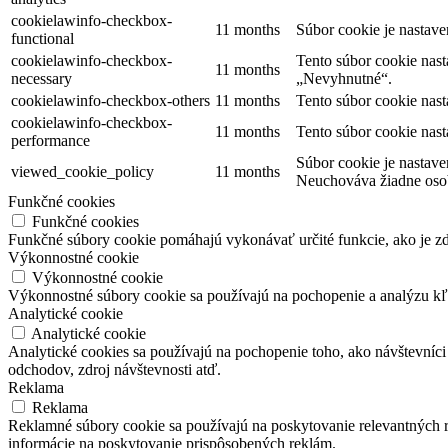
cookielawinfo-checkbox-
11 months
Súbor cookie je nastav
functional
cookielawinfo-checkbox-
Tento súbor cookie nas
11 months
necessary
„Nevyhnutné“.
cookielawinfo-checkbox-others
11 months
Tento súbor cookie nas
cookielawinfo-checkbox-
11 months
Tento súbor cookie nas
performance
Súbor cookie je nastave
viewed_cookie_policy
11 months
Neuchováva žiadne oso
Funkčné cookies
Funkčné cookies
Funkčné súbory cookie pomáhajú vykonávať určité funkcie, ako je zdi
Výkonnostné cookie
Výkonnostné cookie
Výkonnostné súbory cookie sa používajú na pochopenie a analýzu kľú
Analytické cookie
Analytické cookie
Analytické cookies sa používajú na pochopenie toho, ako návštevníci
odchodov, zdroj návštevnosti atď.
Reklama
Reklama
Reklamné súbory cookie sa používajú na poskytovanie relevantných
informácie na poskytovanie prispôsobených reklám.