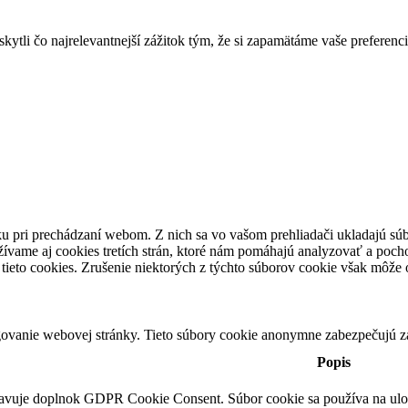
tli čo najrelevantnejší zážitok tým, že si zapamätáme vaše preferenci
u pri prechádzaní webom. Z nich sa vo vašom prehliadači ukladajú súb
ívame aj cookies tretích strán, ktoré nám pomáhajú analyzovať a pocho
tieto cookies. Zrušenie niektorých z týchto súborov cookie však môže o
ovanie webovej stránky. Tieto súbory cookie anonymne zabezpečujú z
Popis
tavuje doplnok GDPR Cookie Consent. Súbor cookie sa používa na ulože