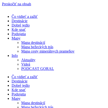
Preskočiť na obsah
Čo vidieť a zažiť
Destinácie
Dobré jedlo
Kde spať
Podujatia
Mapy
Mapa destinácií
Mapa bežeckých trás
Mapa cesty minerálnych prameňov
Info
Aktuality
Videá
PODCAST GORAL
Čo vidieť a zažiť
Destinácie
Dobré jedlo
Kde spať
Podujatia
Mapy
Mapa destinácií
Mapa bežeckých trás