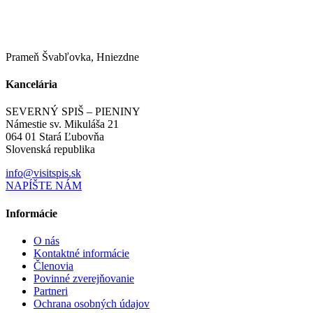
Prameň Švabľovka, Hniezdne
Kancelária
SEVERNÝ SPIŠ – PIENINY
Námestie sv. Mikuláša 21
064 01 Stará Ľubovňa
Slovenská republika
info@visitspis.sk
NAPÍŠTE NÁM
Informácie
O nás
Kontaktné informácie
Členovia
Povinné zverejňovanie
Partneri
Ochrana osobných údajov