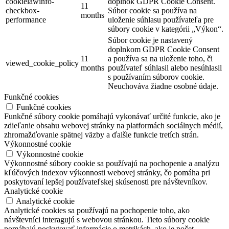
cookielawinfo-
doplnok GDPR Cookie Consent.
11
checkbox-
Súbor cookie sa používa na
months
performance
uloženie súhlasu používateľa pre
súbory cookie v kategórii „Výkon“.
Súbor cookie je nastavený
doplnkom GDPR Cookie Consent
11
a používa sa na uloženie toho, či
viewed_cookie_policy
months
používateľ súhlasil alebo nesúhlasil
s používaním súborov cookie.
Neuchováva žiadne osobné údaje.
Funkčné cookies
Funkčné cookies
Funkčné súbory cookie pomáhajú vykonávať určité funkcie, ako je
zdieľanie obsahu webovej stránky na platformách sociálnych médií,
zhromažďovanie spätnej väzby a ďalšie funkcie tretích strán.
Výkonnostné cookie
Výkonnostné cookie
Výkonnostné súbory cookie sa používajú na pochopenie a analýzu
kľúčových indexov výkonnosti webovej stránky, čo pomáha pri
poskytovaní lepšej používateľskej skúsenosti pre návštevníkov.
Analytické cookie
Analytické cookie
Analytické cookies sa používajú na pochopenie toho, ako
návštevníci interagujú s webovou stránkou. Tieto súbory cookie
pomáhajú poskytovať informácie o metrikách, ako je počet