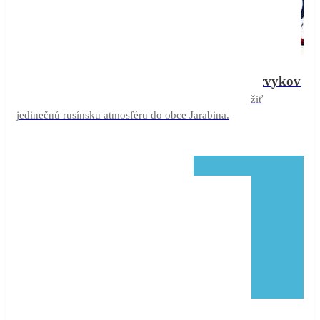
08
aug
XXI. ročník slávností zvykov
07
celý deň
a obyčajov obce Jarabina
Príďte zažiť
(celý deň)
jedinečnú rusínsku atmosféru do obce Jarabina.