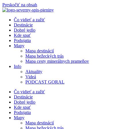
Preskočiť na obsah
Čo vidieť a zažiť
Destinácie
Dobré jedlo
Kde spať
Podujatia
Mapy
Mapa destinácií
Mapa bežeckých trás
Mapa cesty minerálnych prameňov
Info
Aktuality
Videá
PODCAST GORAL
Čo vidieť a zažiť
Destinácie
Dobré jedlo
Kde spať
Podujatia
Mapy
Mapa destinácií
Mapa bežeckých trás