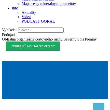
Mapa cesty minerálnych prameňov
Info
Aktuality
Videá
PODCAST GORAL
Vyhľadať
Podujatia
Oblastná organizácia cestovného ruchu Severný Spiš Pieniny
ZOBRAZIŤ AKTUÁLNY MESIAC