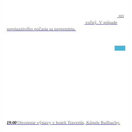
22:00
aug
Leví kráľ
12
21:00
Kino pri
21:00 - 22:00
Kráteri vo Vyšných Ružbachoch. Vstup je voľný. V prípade
nepriaznivého počasia sa nepremieta.
19:00
aug
Svetlušky a fosíle
13
18:00
18:00 -
Otvorenie výstavy v hoteli Travertín, Kúpele Ružbachy.
19:00