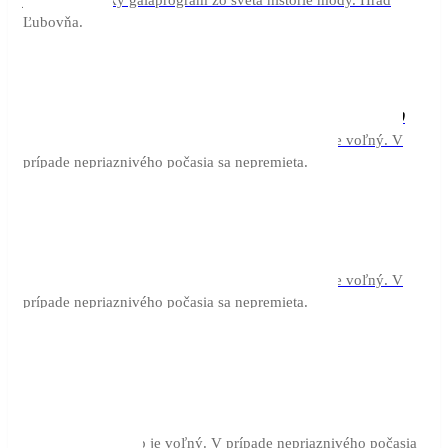
Autorský galaprogram zo sveta histórie módy. Hrad
piatok)
Ľubovňa.
22:00
aug
Modrá lagúna
22
21:00
21:00 - 22:00
Kino pri Kráteri vo Vyšných Ružbachoch. Vstup je voľný. V
prípade nepriaznivého počasia sa nepremieta.
21:30
aug
Soľ nad zlato
26
20:30
20:30 - 21:30
Kino pri Kráteri vo Vyšných Ružbachoch. Vstup je voľný. V
prípade nepriaznivého počasia sa nepremieta.
21:30
aug
Útek z väznice
29
20:30
Shawshank
Kino pri Kráteri vo Vyšných
20:30 - 21:30
Ružbachoch. Vstup je voľný. V prípade nepriaznivého počasia