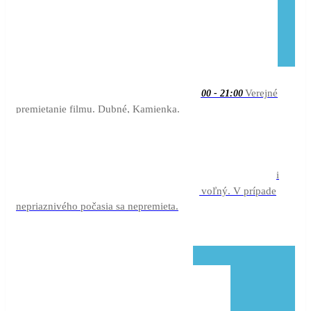
21:00
aug
Kavej 2
14
21:00
Verejné
21:00 - 21:00
premietanie filmu. Dubné, Kamienka.
22:00
aug
Bounty
15
21:00
Kino pri
21:00 - 22:00
Kráteri vo Vyšných Ružbachoch. Vstup je voľný. V prípade
nepriaznivého počasia sa nepremieta.