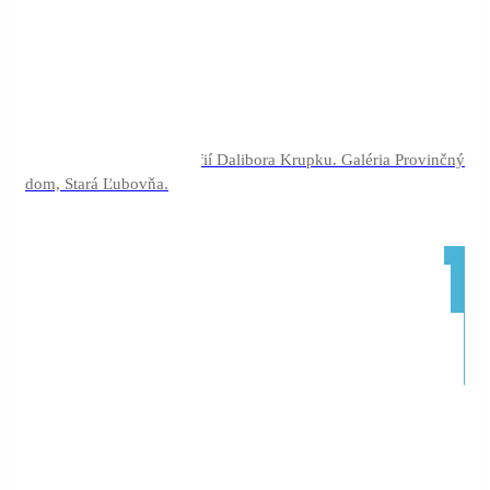
21
júl
aug
Uhol pohľadu
14
celý deň
(celý deň)
Autorská výstava fotografií Dalibora Krupku. Galéria Provinčný
dom, Stará Ľubovňa.