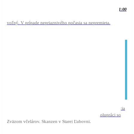
22:00
aug
True lies (Pravdivé lži)
08
21:00
21:00
Kino pri Kráteri vo Vyšných Ružbachoch. Vstup je
- 22:00
voľný. V prípade nepriaznivého počasia sa nepremieta.
aug
Deň medu
09
celý deň
Prezentácia
(celý deň: nedeľa)
medových výrobkov, prednášky o včelárstve v spolupráci so
Zväzom včelárov. Skanzen v Starej Ľubovni.