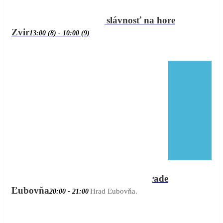
09
(aug
aug
08
(aug 8)
13:00
9)
10:00
Odpustová slávnosť na hore
Zvir
13:00 (8) - 10:00
(9)
21:00
aug
Opera na hrade
08
20:00
Ľubovňa
Hrad Ľubovňa.
20:00 - 21:00