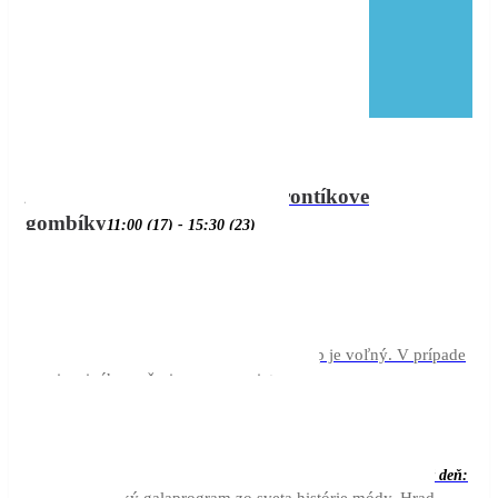
23
(aug
aug
17
(aug 17)
11:00
23)
15:30
Poď hľadať Brontíkove
gombíky
11:00 (17) - 15:30
(23)
22:00
aug
Disney mix
19
21:00
Kino
21:00 - 22:00
pri Kráteri vo Vyšných Ružbachoch. Vstup je voľný. V prípade
nepriaznivého počasia sa nepremieta.
aug
V čipkách, perlách a zlate
21
celý deň
(celý deň: