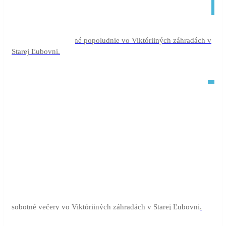
júl
Rozprávkové leto
Month Long Event (júl)
Rozprávkové nedeľné popoludnie vo Viktóriiných záhradách v
Starej Ľubovni.
júl
Hudobné večery
Hudobné
Month Long Event (júl)
sobotné večery vo Viktóriiných záhradách v Starej Ľubovni.