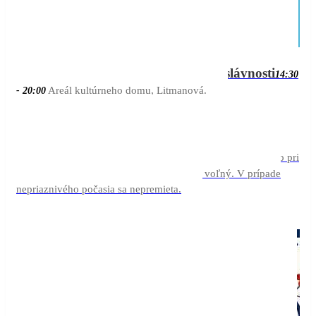
20:00
aug
Litmanovské slávnosti
01
14:30
14:30
Areál kultúrneho domu, Litmanová.
- 20:00
22:00
aug
Na vlásku
05
21:00
Kino pri
21:00 - 22:00
Kráteri vo Vyšných Ružbachoch. Vstup je voľný. V prípade
nepriaznivého počasia sa nepremieta.