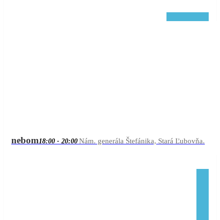
20:00
aug
Kvíz pod holým
14
18:00
nebom
Nám. generála Štefánika, Stará Ľubovňa.
18:00 - 20:00