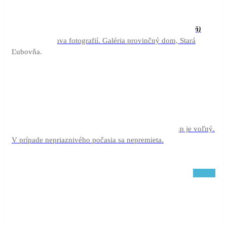
31
júl
aug
Dalibor Krupka
01
celý deň
(celý deň)
Autorská výstava fotografií. Galéria provinčný dom, Stará
Ľubovňa.
01
(aug
júl
aug
04
(júl 4)
21:00
1)
22:00
Policajt nebo rošťák
21:00 (4) - (august 1)
Kino pri Kráteri vo Vyšných Ružbachoch. Vstup je voľný.
22:00
V prípade nepriaznivého počasia sa nepremieta.