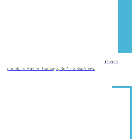
júl
Leto s Ramagu
Letná
Month Long Event (júl)
ponuka v Ateliéri Ramagu, Spišská Stará Ves.