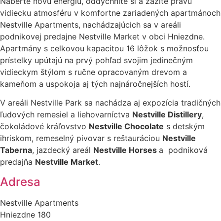
Naberte novú energiu, oddýchnite si a zažite pravú
vidiecku atmosféru v komfortne zariadených apartmánoch
Nestville Apartments, nachádzajúcich sa v areáli
podnikovej predajne Nestville Market v obci Hniezdne.
Apartmány s celkovou kapacitou 16 lôžok s možnosťou
prístelky upútajú na prvý pohľad svojim jedinečným
vidieckym štýlom s ručne opracovaným drevom a
kameňom a uspokoja aj tých najnáročnejších hostí.
V areáli Nestville Park sa nachádza aj expozícia tradičných
ľudových remesiel a liehovarníctva
Nestville Distillery
,
čokoládové kráľovstvo
Nestville Chocolate
s detským
ihriskom, remeselný pivovar s reštauráciou
Nestville
Taberna
, jazdecký areál
Nestville Horses
a podniková
predajňa
Nestville Market
.
Adresa
Nestville Apartments
Hniezdne 180