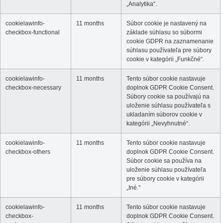
„Analytika“.
cookielawinfo-
11 months
Súbor cookie je nastavený na
checkbox-functional
základe súhlasu so súbormi
cookie GDPR na zaznamenanie
súhlasu používateľa pre súbory
cookie v kategórii „Funkčné“.
cookielawinfo-
11 months
Tento súbor cookie nastavuje
checkbox-necessary
doplnok GDPR Cookie Consent.
Súbory cookie sa používajú na
uloženie súhlasu používateľa s
ukladaním súborov cookie v
kategórii „Nevyhnutné“.
cookielawinfo-
11 months
Tento súbor cookie nastavuje
checkbox-others
doplnok GDPR Cookie Consent.
Súbor cookie sa používa na
uloženie súhlasu používateľa
pre súbory cookie v kategórii
„Iné."
cookielawinfo-
11 months
Tento súbor cookie nastavuje
checkbox-
doplnok GDPR Cookie Consent.