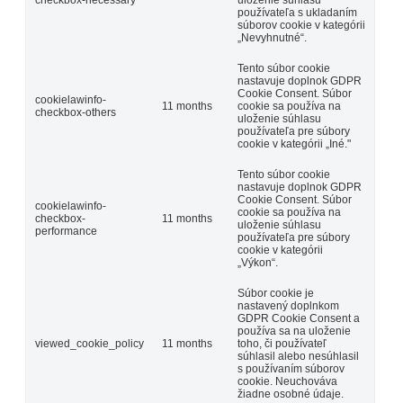
checkbox-necessary
uloženie súhlasu
používateľa s ukladaním
súborov cookie v kategórii
„Nevyhnutné“.
Tento súbor cookie
nastavuje doplnok GDPR
Cookie Consent. Súbor
cookielawinfo-
11 months
cookie sa používa na
checkbox-others
uloženie súhlasu
používateľa pre súbory
cookie v kategórii „Iné."
Tento súbor cookie
nastavuje doplnok GDPR
Cookie Consent. Súbor
cookielawinfo-
cookie sa používa na
checkbox-
11 months
uloženie súhlasu
performance
používateľa pre súbory
cookie v kategórii
„Výkon“.
Súbor cookie je
nastavený doplnkom
GDPR Cookie Consent a
používa sa na uloženie
viewed_cookie_policy
11 months
toho, či používateľ
súhlasil alebo nesúhlasil
s používaním súborov
cookie. Neuchováva
žiadne osobné údaje.