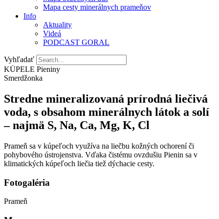
Mapa cesty minerálnych prameňov
Info
Aktuality
Videá
PODCAST GORAL
Vyhľadať
KÚPELE Pieniny
Smerdžonka
Stredne mineralizovaná prírodná liečivá
voda, s obsahom minerálnych látok a solí
– najmä S, Na, Ca, Mg, K, Cl
Prameň sa v kúpeľoch využíva na liečbu kožných ochorení či
pohybového ústrojenstva. Vďaka čistému ovzdušiu Pienin sa v
klimatických kúpeľoch liečia tiež dýchacie cesty.
Fotogaléria
Prameň