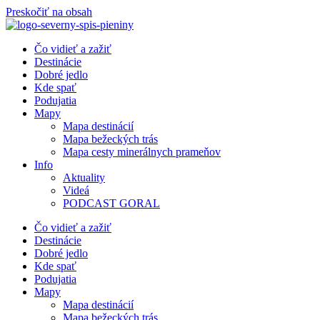
Preskočiť na obsah
Čo vidieť a zažiť
Destinácie
Dobré jedlo
Kde spať
Podujatia
Mapy
Mapa destinácií
Mapa bežeckých trás
Mapa cesty minerálnych prameňov
Info
Aktuality
Videá
PODCAST GORAL
Čo vidieť a zažiť
Destinácie
Dobré jedlo
Kde spať
Podujatia
Mapy
Mapa destinácií
Mapa bežeckých trás