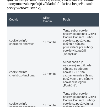
anonymne zabezpečujú základné funkcie a bezpečnostné
prvky webovej stránky.
Dĺžka
Cookie
Popis
trvania
Tento súbor cookie
nastavuje doplnok GDPR
Cookie Consent. Súbor
cookielawinfo-
cookie sa používa na
11 months
checkbox-analytics
uloženie súhlasu
používateľa pre súbory
cookie v kategórii
„Analytika“.
Súbor cookie je
nastavený na základe
súhlasu so súbormi
cookielawinfo-
cookie GDPR na
11 months
checkbox-functional
zaznamenanie súhlasu
používateľa pre súbory
cookie v kategórii
„Funkčné“.
Tento súbor cookie
nastavuje doplnok GDPR
Cookie Consent. Súbory
cookielawinfo-
cookie sa používajú na
11 months