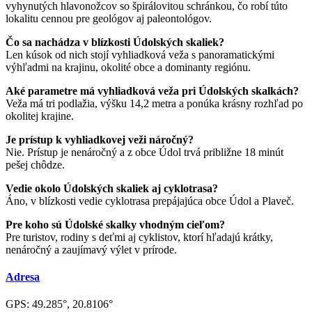
vyhynutých hlavonožcov so špirálovitou schránkou, čo robí túto
lokalitu cennou pre geológov aj paleontológov.
Čo sa nachádza v blízkosti Údolských skaliek?
Len kúsok od nich stojí vyhliadková veža s panoramatickými
výhľadmi na krajinu, okolité obce a dominanty regiónu.
Aké parametre má vyhliadková veža pri Údolských skalkách?
Veža má tri podlažia, výšku 14,2 metra a ponúka krásny rozhľad po
okolitej krajine.
Je prístup k vyhliadkovej veži náročný?
Nie. Prístup je nenáročný a z obce Údol trvá približne 18 minút
pešej chôdze.
Vedie okolo Údolských skaliek aj cyklotrasa?
Áno, v blízkosti vedie cyklotrasa prepájajúca obce Údol a Plaveč.
Pre koho sú Údolské skalky vhodným cieľom?
Pre turistov, rodiny s deťmi aj cyklistov, ktorí hľadajú krátky,
nenáročný a zaujímavý výlet v prírode.
Adresa
GPS: 49.285°, 20.8106°