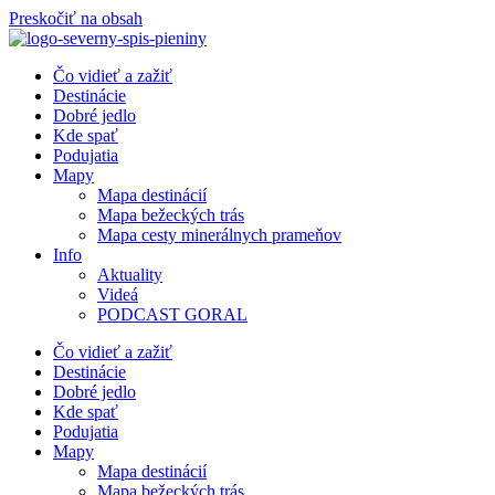
Preskočiť na obsah
Čo vidieť a zažiť
Destinácie
Dobré jedlo
Kde spať
Podujatia
Mapy
Mapa destinácií
Mapa bežeckých trás
Mapa cesty minerálnych prameňov
Info
Aktuality
Videá
PODCAST GORAL
Čo vidieť a zažiť
Destinácie
Dobré jedlo
Kde spať
Podujatia
Mapy
Mapa destinácií
Mapa bežeckých trás