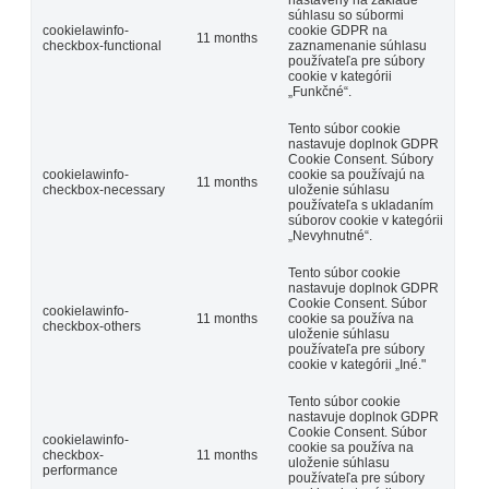
nastavený na základe
súhlasu so súbormi
cookielawinfo-
cookie GDPR na
11 months
checkbox-functional
zaznamenanie súhlasu
používateľa pre súbory
cookie v kategórii
„Funkčné“.
Tento súbor cookie
nastavuje doplnok GDPR
Cookie Consent. Súbory
cookielawinfo-
cookie sa používajú na
11 months
checkbox-necessary
uloženie súhlasu
používateľa s ukladaním
súborov cookie v kategórii
„Nevyhnutné“.
Tento súbor cookie
nastavuje doplnok GDPR
Cookie Consent. Súbor
cookielawinfo-
11 months
cookie sa používa na
checkbox-others
uloženie súhlasu
používateľa pre súbory
cookie v kategórii „Iné."
Tento súbor cookie
nastavuje doplnok GDPR
Cookie Consent. Súbor
cookielawinfo-
cookie sa používa na
checkbox-
11 months
uloženie súhlasu
performance
používateľa pre súbory