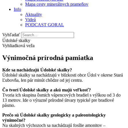
Mapa cesty minerálnych prameňov
Info
Aktuality
Videá
PODCAST GORAL
Vyhľadať
Údolské skalky
Vyhliadková veža
Výnimočná prírodná pamiatka
Kde sa nachádzajú Údolské skalky?
Údolské skalky sa nachádzajú v blízkosti obce Údol v okrese Stará
Ľubovňa, len pár minút chôdze od jej centra.
Čo tvorí Údolské skalky a akú majú veľkosť?
Tvoria ich skupina ôsmich vápencových bradiel s výškou od 3 do
13 metrov. Ide o výrazné prírodné útvary typické pre bradlové
pásmo.
Prečo sú Údolské skalky geologicky a paleontologicky
výnimočné?
Na skalných výchozoch sa nachádzajú fosílie amonitov –