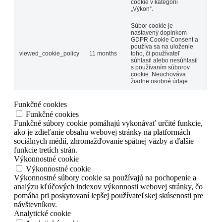
cookie v kategórii
„Výkon“.
Súbor cookie je
nastavený doplnkom
GDPR Cookie Consent a
používa sa na uloženie
viewed_cookie_policy
11 months
toho, či používateľ
súhlasil alebo nesúhlasil
s používaním súborov
cookie. Neuchováva
žiadne osobné údaje.
Funkčné cookies
Funkčné cookies
Funkčné súbory cookie pomáhajú vykonávať určité funkcie,
ako je zdieľanie obsahu webovej stránky na platformách
sociálnych médií, zhromažďovanie spätnej väzby a ďalšie
funkcie tretích strán.
Výkonnostné cookie
Výkonnostné cookie
Výkonnostné súbory cookie sa používajú na pochopenie a
analýzu kľúčových indexov výkonnosti webovej stránky, čo
pomáha pri poskytovaní lepšej používateľskej skúsenosti pre
návštevníkov.
Analytické cookie