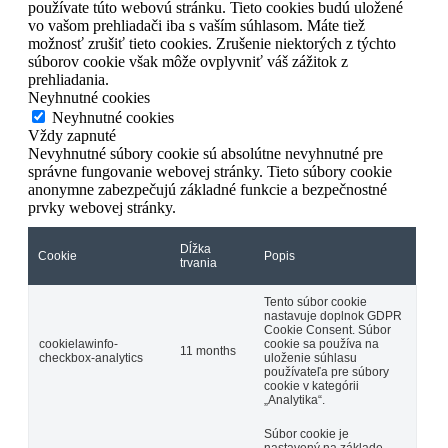
používate túto webovú stránku. Tieto cookies budú uložené
vo vašom prehliadači iba s vaším súhlasom. Máte tiež
možnosť zrušiť tieto cookies. Zrušenie niektorých z týchto
súborov cookie však môže ovplyvniť váš zážitok z
prehliadania.
Neyhnutné cookies
Neyhnutné cookies
Vždy zapnuté
Nevyhnutné súbory cookie sú absolútne nevyhnutné pre
správne fungovanie webovej stránky. Tieto súbory cookie
anonymne zabezpečujú základné funkcie a bezpečnostné
prvky webovej stránky.
Dĺžka
Cookie
Popis
trvania
Tento súbor cookie
nastavuje doplnok GDPR
Cookie Consent. Súbor
cookielawinfo-
cookie sa používa na
11 months
checkbox-analytics
uloženie súhlasu
používateľa pre súbory
cookie v kategórii
„Analytika“.
Súbor cookie je