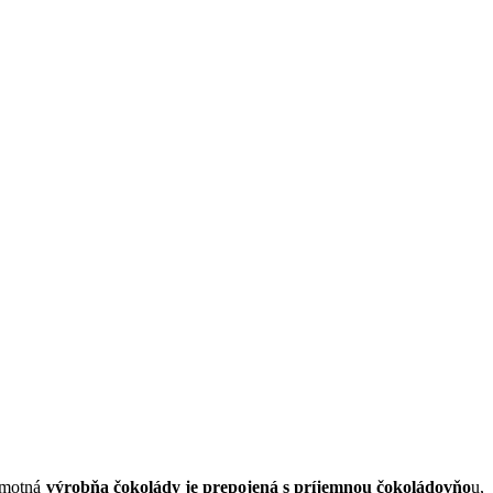
Samotná
výrobňa čokolády je prepojená s príjemnou čokoládovňo
u,