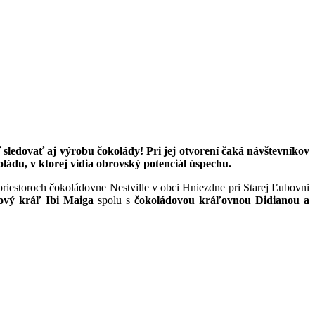
sledovať aj výrobu čokolády! Pri jej otvorení čaká návštevníkov
oládu, v ktorej vidia obrovský potenciál úspechu.
 v priestoroch čokoládovne Nestville v obci Hniezdne pri Starej Ľubovni
ový kráľ Ibi Maiga
spolu s
čokoládovou kráľovnou Didianou a