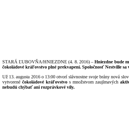
STARÁ ĽUBOVŇA/HNIEZDNE (4. 8. 2016) –
Hniezdne bude mať
čokoládové kráľovstvo plné prekvapení. Spoločnosť Nestville sa v
Už 13. augusta 2016 o 13:00 otvorí slávnostne svoje brány nová sl
vytvorené
čokoládové kráľovstvo
s množstvom zaujímavých
akti
nebudú chýbať ani rozprávkové víly.