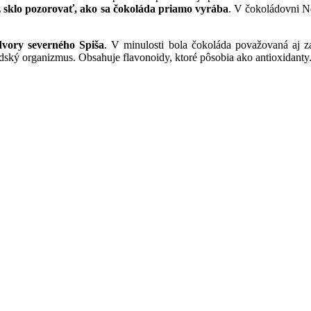
z sklo pozorovať, ako sa čokoláda priamo vyrába
. V čokoládovni Ne
dvory severného Spiša
. V minulosti bola čokoláda považovaná aj 
ký organizmus. Obsahuje flavonoidy, ktoré pôsobia ako antioxidanty. V 