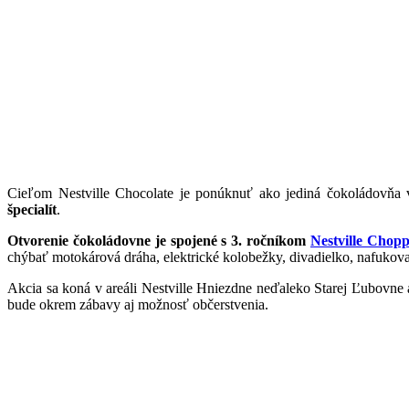
Cieľom Nestville Chocolate je ponúknuť ako jediná čokoládovňa 
špecialít
.
Otvorenie čokoládovne je spojené s 3. ročníkom
Nestville Chopp
chýbať motokárová dráha, elektrické kolobežky, divadielko, nafukova
Akcia sa koná v areáli Nestville Hniezdne neďaleko Starej Ľubovne a
bude okrem zábavy aj možnosť občerstvenia.