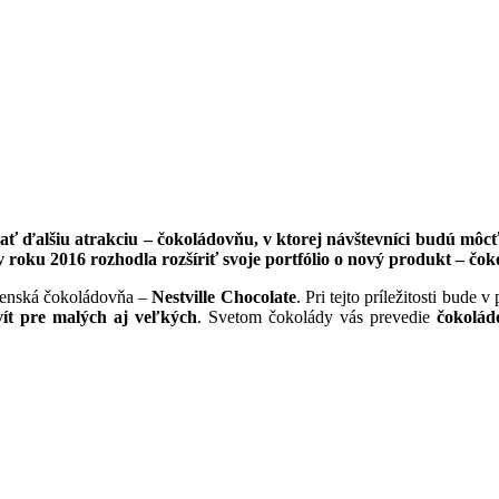
 ďalšiu atrakciu – čokoládovňu, v ktorej návštevníci budú môcť 
 roku 2016 rozhodla rozšíriť svoje portfólio o nový produkt – čok
ovenská čokoládovňa –
Nestville Chocolate
. Pri tejto príležitosti bude
vít pre malých aj veľkých
. Svetom čokolády vás prevedie
čokolád