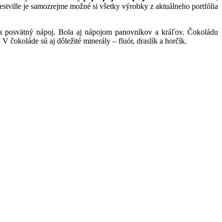
stville je samozrejme možné si všetky výrobky z aktuálneho portfólia
za posvätný nápoj. Bola aj nápojom panovníkov a kráľov. Čokoládu
čokoláde sú aj dôležité minerály – fluór, draslík a horčík.