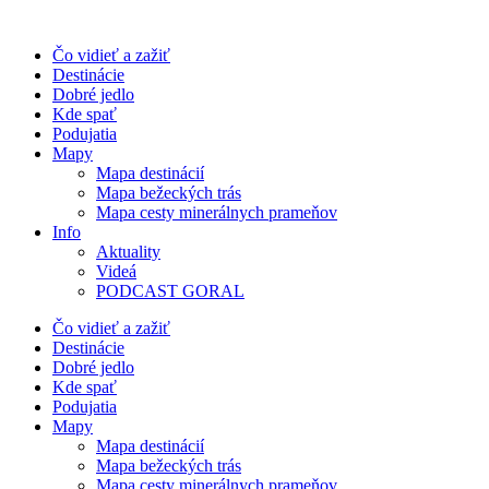
Preskočiť
na
Čo vidieť a zažiť
obsah
Destinácie
Dobré jedlo
Kde spať
Podujatia
Mapy
Mapa destinácií
Mapa bežeckých trás
Mapa cesty minerálnych prameňov
Info
Aktuality
Videá
PODCAST GORAL
Čo vidieť a zažiť
Destinácie
Dobré jedlo
Kde spať
Podujatia
Mapy
Mapa destinácií
Mapa bežeckých trás
Mapa cesty minerálnych prameňov