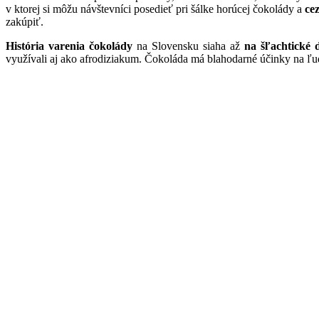
v ktorej si môžu návštevníci posedieť pri šálke horúcej čokolády a
ce
zakúpiť.
História varenia čokolády
na Slovensku siaha až
na šľachtické 
využívali aj ako afrodiziakum. Čokoláda má blahodarné účinky na ľuds