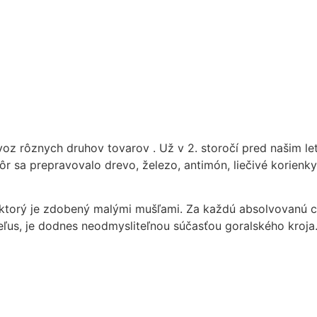
voz rôznych druhov tovarov . Už v 2. storočí pred našim l
kôr sa prepravovalo drevo, železo, antimón, liečivé korienky
 ktorý je zdobený malými mušľami. Za každú absolvovanú ce
eľus, je dodnes neodmysliteľnou súčasťou goralského kroja