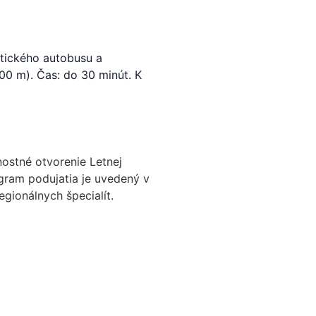
istického autobusu a
00 m). Čas: do 30 minút. K
nostné otvorenie Letnej
ogram podujatia je uvedený v
gionálnych špecialít.