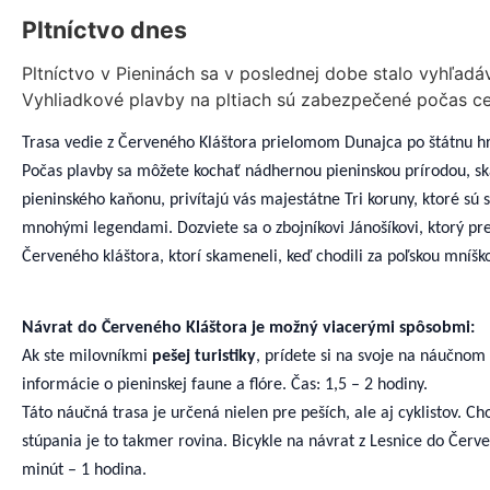
Pltníctvo dnes
Pltníctvo v Pieninách sa v poslednej dobe stalo vyhľad
Vyhliadkové plavby na pltiach sú zabezpečené počas cel
Trasa vedie z Červeného Kláštora prielomom Dunajca po štátnu hra
Počas plavby sa môžete kochať nádhernou pieninskou prírodou, ska
pieninského kaňonu, privítajú vás majestátne Tri koruny, ktoré sú
mnohými legendami. Dozviete sa o zbojníkovi Jánošíkovi, ktorý pr
Červeného kláštora, ktorí skameneli, keď chodili za poľskou mníšk
Návrat do Červeného Kláštora je možný viacerými spôsobmi:
Ak ste milovníkmi
pešej turistiky
, prídete si na svoje na náučn
informácie o pieninskej faune a flóre. Čas: 1,5 – 2 hodiny.
Táto náučná trasa je určená nielen pre peších, ale aj cyklistov. C
stúpania je to takmer rovina. Bicykle na návrat z Lesnice do Červ
minút – 1 hodina.