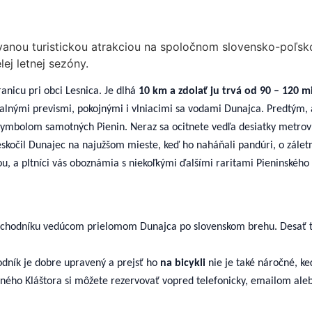
ávanou turistickou atrakciou na spoločnom slovensko-poľsk
ej letnej sezóny.
nicu pri obci Lesnica. Je dlhá
10 km a zdolať ju trvá od 90 – 120 m
lnými prevismi, pokojnými i vlniacimi sa vodami Dunajca. Predtým, a
 symbolom samotných Pienin. Neraz sa ocitnete vedľa desiatky metrov 
eskočil Dunajec na najužšom mieste, keď ho naháňali pandúri, o zále
ou, a pltníci vás oboznámia s niekoľkými ďalšími raritami Pieninskéh
om chodníku vedúcom prielomom Dunajca po slovenskom brehu. Desať 
hodník je dobre upravený a prejsť ho
na bicykli
nie je také náročné, k
eného Kláštora si môžete rezervovať vopred telefonicky, emailom alebo