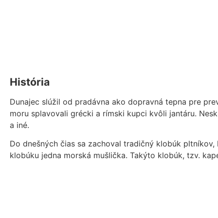
História
Dunajec slúžil od pradávna ako dopravná tepna pre pre
moru splavovali grécki a rímski kupci kvôli jantáru. Nes
a iné.
Do dnešných čias sa zachoval tradičný klobúk pltníkov,
klobúku jedna morská mušlička. Takýto klobúk, tzv. kap