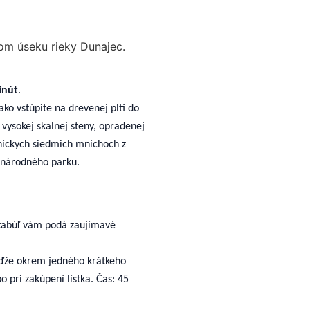
om úseku rieky Dunajec.
inút
.
ko vstúpite na drevenej plti do
vysokej skalnej steny, opradenej
tníckych siedmich mníchoch z
o národného parku.
tabúľ vám podá zaujímavé
eďže okrem jedného krátkeho
 pri zakúpení lístka. Čas: 45