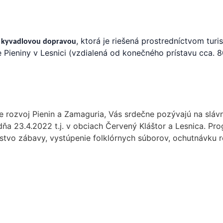
, ktorá je riešená prostredníctvom tur
aj kyvadlovou dopravou
 Pieniny v Lesnici (vzdialená od konečného prístavu cca. 8
e rozvoj Pienin a Zamaguria, Vás srdečne pozývajú na sláv
 dňa 23.4.2022 t.j. v obciach Červený Kláštor a Lesnica. Pr
stvo zábavy, vystúpenie folklórnych súborov, ochutnávku re