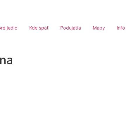
ré jedlo
Kde spať
Podujatia
Mapy
Info
 na