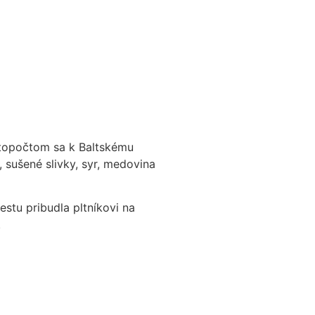
etopočtom sa k Baltskému
, sušené slivky, syr, medovina
stu pribudla pltníkovi na
.