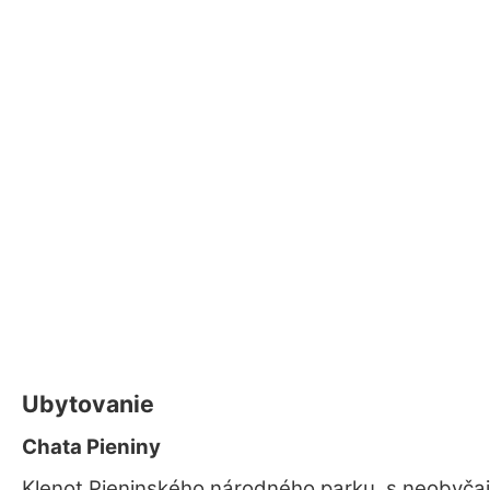
Ubytovanie
Chata Pieniny
Klenot Pieninského národného parku, s neobyča