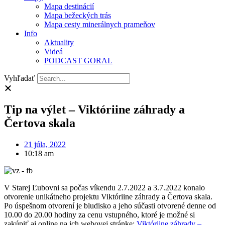
Mapa destinácií
Mapa bežeckých trás
Mapa cesty minerálnych prameňov
Info
Aktuality
Videá
PODCAST GORAL
Vyhľadať
Tip na výlet – Viktóriine záhrady a
Čertova skala
21 júla, 2022
10:18 am
V Starej Ľubovni sa počas víkendu 2.7.2022 a 3.7.2022 konalo
otvorenie unikátneho projektu Viktóriine záhrady a Čertova skala.
Po úspešnom otvorení je bludisko a jeho súčasti otvorené denne od
10.00 do 20.00 hodiny za cenu vstupného, ktoré je možné si
zakúpiť aj online na ich webovej stránke:
Viktóriine záhrady –