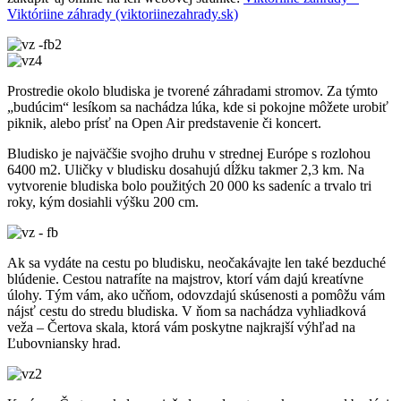
Viktóriine záhrady (viktoriinezahrady.sk)
Prostredie okolo bludiska je tvorené záhradami stromov. Za týmto
„budúcim“ lesíkom sa nachádza lúka, kde si pokojne môžete urobiť
piknik, alebo prísť na Open Air predstavenie či koncert.
Bludisko je najväčšie svojho druhu v strednej Európe s rozlohou
6400 m2. Uličky v bludisku dosahujú dĺžku takmer 2,3 km. Na
vytvorenie bludiska bolo použitých 20 000 ks sadeníc a trvalo tri
roky, kým dosiahli výšku 200 cm.
Ak sa vydáte na cestu po bludisku, neočakávajte len také bezduché
blúdenie. Cestou natrafíte na majstrov, ktorí vám dajú kreatívne
úlohy. Tým vám, ako učňom, odovzdajú skúsenosti a pomôžu vám
nájsť cestu do stredu bludiska. V ňom sa nachádza vyhliadková
veža – Čertova skala, ktorá vám poskytne najkrajší výhľad na
Ľubovniansky hrad.