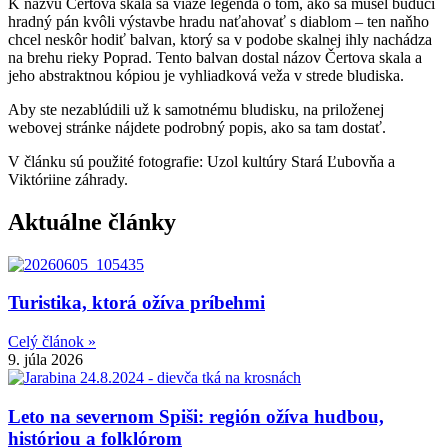
K názvu Čertova skala sa viaže legenda o tom, ako sa musel budúci
hradný pán kvôli výstavbe hradu naťahovať s diablom – ten naňho
chcel neskôr hodiť balvan, ktorý sa v podobe skalnej ihly nachádza
na brehu rieky Poprad. Tento balvan dostal názov Čertova skala a
jeho abstraktnou kópiou je vyhliadková veža v strede bludiska.
Aby ste nezablúdili už k samotnému bludisku, na priloženej
webovej stránke nájdete podrobný popis, ako sa tam dostať.
V článku sú použité fotografie: Uzol kultúry Stará Ľubovňa a
Viktóriine záhrady.
Aktuálne články
Turistika, ktorá ožíva príbehmi
Celý článok »
9. júla 2026
Leto na severnom Spiši: región ožíva hudbou,
históriou a folklórom