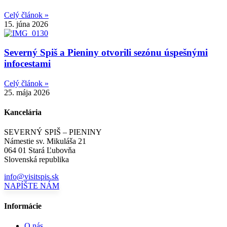
Celý článok »
15. júna 2026
Severný Spiš a Pieniny otvorili sezónu úspešnými
infocestami
Celý článok »
25. mája 2026
Kancelária
SEVERNÝ SPIŠ – PIENINY
Námestie sv. Mikuláša 21
064 01 Stará Ľubovňa
Slovenská republika
info@visitspis.sk
NAPÍŠTE NÁM
Informácie
O nás