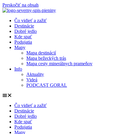
Preskočiť na obsah
Čo vidieť a zažiť
Destinácie
Dobré jedlo
Kde spať
Podujatia
Mapy
Mapa destinácií
Mapa bežeckých trás
Mapa cesty minerálnych prameňov
Info
Aktuality
Videá
PODCAST GORAL
Čo vidieť a zažiť
Destinácie
Dobré jedlo
Kde spať
Podujatia
Mapy