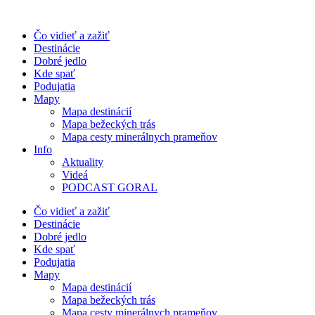
Preskočiť
na
Čo vidieť a zažiť
obsah
Destinácie
Dobré jedlo
Kde spať
Podujatia
Mapy
Mapa destinácií
Mapa bežeckých trás
Mapa cesty minerálnych prameňov
Info
Aktuality
Videá
PODCAST GORAL
Čo vidieť a zažiť
Destinácie
Dobré jedlo
Kde spať
Podujatia
Mapy
Mapa destinácií
Mapa bežeckých trás
Mapa cesty minerálnych prameňov