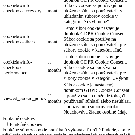
cookielawinfo-
11
Súbory cookie sa používajú na
checkbox-necessary
months
uloženie súhlasu používateľa s
ukladaním súborov cookie v
kategórii „Nevyhnutné“.
Tento súbor cookie nastavuje
doplnok GDPR Cookie Consent.
cookielawinfo-
11
Súbor cookie sa používa na
checkbox-others
months
uloženie súhlasu používateľa pre
súbory cookie v kategórii „Iné."
Tento súbor cookie nastavuje
cookielawinfo-
doplnok GDPR Cookie Consent.
11
checkbox-
Súbor cookie sa používa na
months
performance
uloženie súhlasu používateľa pre
súbory cookie v kategórii „Výkon“.
Súbor cookie je nastavený
doplnkom GDPR Cookie Consent
11
a používa sa na uloženie toho, či
viewed_cookie_policy
months
používateľ súhlasil alebo nesúhlasil
s používaním súborov cookie.
Neuchováva žiadne osobné údaje.
Funkčné cookies
Funkčné cookies
Funkčné súbory cookie pomáhajú vykonávať určité funkcie, ako je