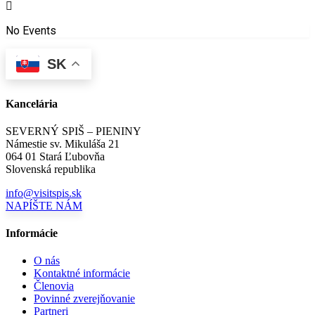
No Events
SK
Kancelária
SEVERNÝ SPIŠ – PIENINY
Námestie sv. Mikuláša 21
064 01 Stará Ľubovňa
Slovenská republika
info@visitspis.sk
NAPÍŠTE NÁM
Informácie
O nás
Kontaktné informácie
Členovia
Povinné zverejňovanie
Partneri