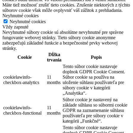
Máte tiež možnosť zrušiť tieto cookies. Zrušenie niektorých z týchto
súborov cookie však môže ovplyvniť váš zážitok z prehliadania.
Neyhnutné cookies
Neyhnutné cookies
Vždy zapnuté
Nevyhnutné súbory cookie sú absolútne nevyhnutné pre správne
fungovanie webovej stránky. Tieto súbory cookie anonymne
zabezpečujú základné funkcie a bezpečnostné prvky webovej
stránky.
Dĺžka
Cookie
Popis
trvania
Tento súbor cookie nastavuje
doplnok GDPR Cookie Consent.
cookielawinfo-
11
Súbor cookie sa používa na
checkbox-analytics
months
uloženie súhlasu používateľa pre
súbory cookie v kategórii
„Analytika“.
Súbor cookie je nastavený na
základe súhlasu so súbormi cookie
cookielawinfo-
11
GDPR na zaznamenanie súhlasu
checkbox-functional
months
používateľa pre súbory cookie v
kategórii „Funkčné“.
Tento súbor cookie nastavuje
doplnok GDPR Cookie Consent.