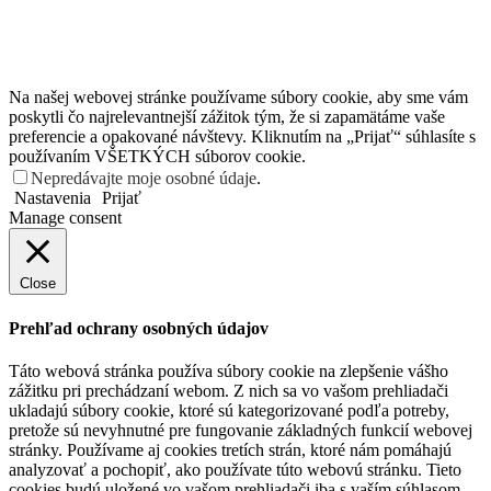
Na našej webovej stránke používame súbory cookie, aby sme vám
poskytli čo najrelevantnejší zážitok tým, že si zapamätáme vaše
preferencie a opakované návštevy. Kliknutím na „Prijať“ súhlasíte s
používaním VŠETKÝCH súborov cookie.
Nepredávajte moje osobné údaje
.
Nastavenia
Prijať
Manage consent
Close
Prehľad ochrany osobných údajov
Táto webová stránka používa súbory cookie na zlepšenie vášho
zážitku pri prechádzaní webom. Z nich sa vo vašom prehliadači
ukladajú súbory cookie, ktoré sú kategorizované podľa potreby,
pretože sú nevyhnutné pre fungovanie základných funkcií webovej
stránky. Používame aj cookies tretích strán, ktoré nám pomáhajú
analyzovať a pochopiť, ako používate túto webovú stránku. Tieto
cookies budú uložené vo vašom prehliadači iba s vaším súhlasom.