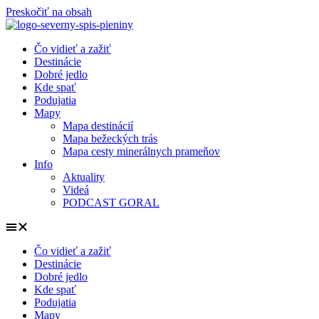
Preskočiť na obsah
Čo vidieť a zažiť
Destinácie
Dobré jedlo
Kde spať
Podujatia
Mapy
Mapa destinácií
Mapa bežeckých trás
Mapa cesty minerálnych prameňov
Info
Aktuality
Videá
PODCAST GORAL
Čo vidieť a zažiť
Destinácie
Dobré jedlo
Kde spať
Podujatia
Mapy