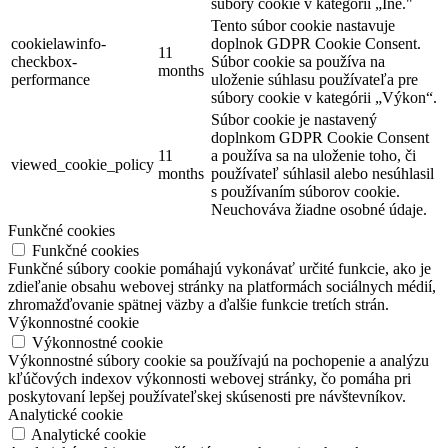
súbory cookie v kategórii „Iné."
Tento súbor cookie nastavuje
cookielawinfo-
doplnok GDPR Cookie Consent.
11
checkbox-
Súbor cookie sa používa na
months
performance
uloženie súhlasu používateľa pre
súbory cookie v kategórii „Výkon“.
Súbor cookie je nastavený
doplnkom GDPR Cookie Consent
11
a používa sa na uloženie toho, či
viewed_cookie_policy
months
používateľ súhlasil alebo nesúhlasil
s používaním súborov cookie.
Neuchováva žiadne osobné údaje.
Funkčné cookies
Funkčné cookies
Funkčné súbory cookie pomáhajú vykonávať určité funkcie, ako je
zdieľanie obsahu webovej stránky na platformách sociálnych médií,
zhromažďovanie spätnej väzby a ďalšie funkcie tretích strán.
Výkonnostné cookie
Výkonnostné cookie
Výkonnostné súbory cookie sa používajú na pochopenie a analýzu
kľúčových indexov výkonnosti webovej stránky, čo pomáha pri
poskytovaní lepšej používateľskej skúsenosti pre návštevníkov.
Analytické cookie
Analytické cookie