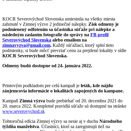
KOCR Severovýchod Slovenska umiestnila na všetky miesta
zahrnuté v Zimnej výzve 2 jedinečné nálepky.
Zisk odmeny je
podmienený odfotením sa účastníka súťaže pri nálepke a
následným zaslaním fotografie do správy na
FB profil
Severovýchod Slovenska
alebo emailom na
zimnavyzva@gmail.com
.
Každý súťažiaci, ktorý splní tieto
podmienky, si bude môcť prevziať cenu za prejdené lokality v sídle
KOCR Severovýchod Slovenska.
Odmeny budú dostupne od 24. januára 2022.
Printovým podkladom pre celú kampaň je
leták, kde nájdu
záujemcovia informácie o lokalitách zapojených do kampane.
Kampaň
Zimná výzva
bude prebiehať od 20. decembra 2021 do
20. marca 2022. Kompletné pravidlá súťaže sú dostupné na stránke
www.severovychod.sk
Tohtoročná edícia Zimnej výzvy sa nesie aj v duchu
Národného
týždňa manželstva
. Účastníci, ktorí sa zaregistrujú tiež na