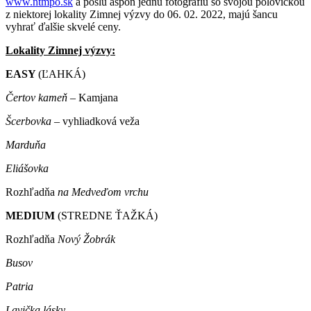
www.ntmpo.sk
a pošlú aspoň jednu fotografiu so svojou polovičkou
z niektorej lokality Zimnej výzvy do 06. 02. 2022, majú šancu
vyhrať ďalšie skvelé ceny.
Lokality Zimnej výzvy:
EASY
(ĽAHKÁ)
Čertov kameň
– Kamjana
Šcerbovka
– vyhliadková veža
Marduňa
Eliášovka
Rozhľadňa
na Medveďom vrchu
MEDIUM
(STREDNE ŤAŽKÁ)
Rozhľadňa
Nový Žobrák
Busov
Patria
Lavička lásky