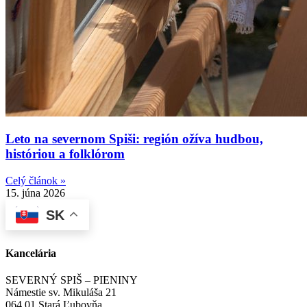
Leto na severnom Spiši: región ožíva hudbou,
históriou a folklórom
Celý článok »
15. júna 2026
SK
Kancelária
SEVERNÝ SPIŠ – PIENINY
Námestie sv. Mikuláša 21
064 01 Stará Ľubovňa