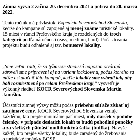
Zimná výzva 2 začína 20. decembra 2021 a potrvá do 20. marca
2022
.
Tento ročník má prívlastok:
Expedícia Severovýchod Slovenska
,
keďže do kampane sú zapojené aj
menej známe
turistické lokality.
15 miest v rámci Prešovského kraja je rozdelených do
troch
kategórii
podľa náročnosti (easy, medium, hard). Počas trvania
projektu budú odhalené aj tzv.
bonusové lokality.
„
Sme veľmi radi, že sa lyžiarske strediská napokon otvárajú,
zároveň sme pripravení aj na variant lockdownu, počas ktorého sa
môže uskutočniť táto kampaň, keďže
lokality sme vybrali tak, aby
boli rozmiestnené po celom Prešovskom kraji
,“ vysvetľuje
výkonný riaditeľ
KOCR Severovýchod Slovenska Martin
Janoško.
Účastníci zimnej výzvy môžu počas
priebehu súťaže získať aj
zaujímavé ceny
. KOCR Severovýchod Slovenska venuje
každému, kto prejde minimálne päť miest,
milý darček v podobe
čelenky, v prípade desiatich lokalít to budú pohodlné ponožky
a za všetkých pätnásť multifunkčná šatka (buffka)
. Navyše
každý, kto prejde všetky lokality, bude zaradený do žrebovania
o turistické topánky BOSP.