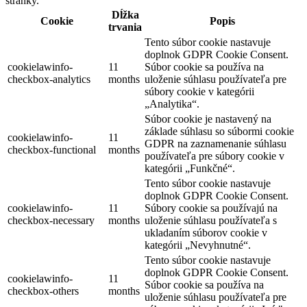
stránky.
Dĺžka
Cookie
Popis
trvania
Tento súbor cookie nastavuje
doplnok GDPR Cookie Consent.
cookielawinfo-
11
Súbor cookie sa používa na
checkbox-analytics
months
uloženie súhlasu používateľa pre
súbory cookie v kategórii
„Analytika“.
Súbor cookie je nastavený na
základe súhlasu so súbormi cookie
cookielawinfo-
11
GDPR na zaznamenanie súhlasu
checkbox-functional
months
používateľa pre súbory cookie v
kategórii „Funkčné“.
Tento súbor cookie nastavuje
doplnok GDPR Cookie Consent.
cookielawinfo-
11
Súbory cookie sa používajú na
checkbox-necessary
months
uloženie súhlasu používateľa s
ukladaním súborov cookie v
kategórii „Nevyhnutné“.
Tento súbor cookie nastavuje
doplnok GDPR Cookie Consent.
cookielawinfo-
11
Súbor cookie sa používa na
checkbox-others
months
uloženie súhlasu používateľa pre