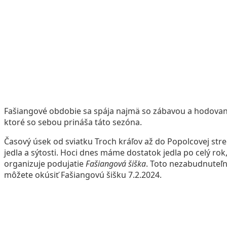
Fašiangové obdobie sa spája najmä so zábavou a hodovaním
ktoré so sebou prináša táto sezóna.
Časový úsek od sviatku Troch kráľov až do Popolcovej str
jedla a sýtosti. Hoci dnes máme dostatok jedla po celý rok,
organizuje podujatie
Fašiangová šiška
. Toto nezabudnuteľn
môžete okúsiť Fašiangovú šišku 7.2.2024.