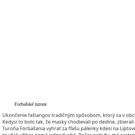
Forbašské turone
Ukončenie fašiangov tradičným spôsobom, ktorý sa v obci
Kedysi to bolo tak, že masky chodievali po dedine, zbieral
Turoňa Forbašania vyhrať za fľašu pálenky kdesi na Liptov
to však vôbec nemá jednoduché. Počas pohybu má zastretý