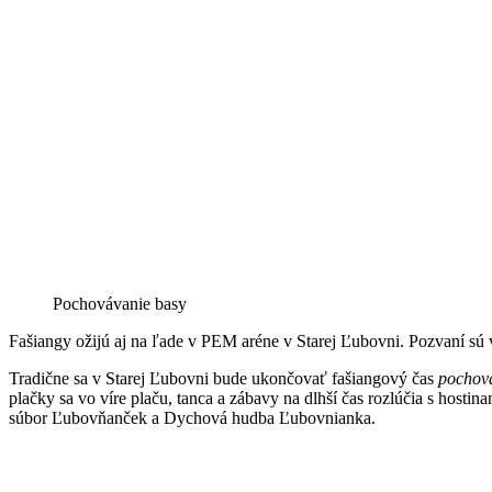
Pochovávanie basy
Fašiangy ožijú aj na ľade v PEM aréne v Starej Ľubovni. Pozvaní sú 
Tradične sa v Starej Ľubovni bude ukončovať fašiangový čas
pochov
plačky sa vo víre plaču, tanca a zábavy na dlhší čas rozlúčia s host
súbor Ľubovňanček a Dychová hudba Ľubovnianka.