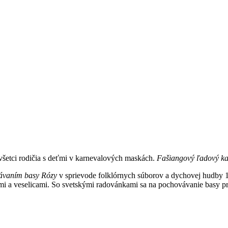
všetci rodičia s deťmi v karnevalových maskách.
Fašiangový ľadový ka
ávaním basy Rózy
v sprievode folklórnych súborov a dychovej hudby 13.
inami a veselicami. So svetskými radovánkami sa na pochovávanie basy p