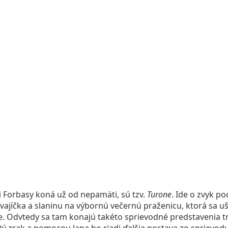
 Forbasy koná už od nepamäti, sú tzv.
Turone
. Ide o zvyk p
i vajíčka a slaninu na výbornú večernú praženicu, ktorá sa u
e. Odvtedy sa tam konajú takéto sprievodné predstavenia tr
 zrak a pomocou lana ho riadi ďalšia postava zo sprievodu