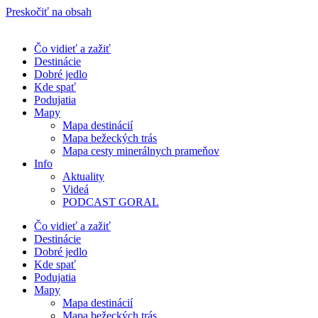
Preskočiť na obsah
Čo vidieť a zažiť
Destinácie
Dobré jedlo
Kde spať
Podujatia
Mapy
Mapa destinácií
Mapa bežeckých trás
Mapa cesty minerálnych prameňov
Info
Aktuality
Videá
PODCAST GORAL
Čo vidieť a zažiť
Destinácie
Dobré jedlo
Kde spať
Podujatia
Mapy
Mapa destinácií
Mapa bežeckých trás