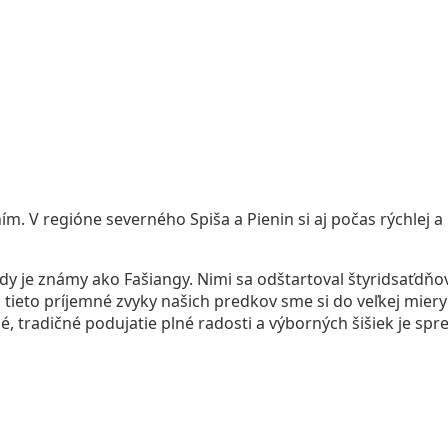
. V regióne severného Spiša a Pienin si aj počas rýchlej a
edy je známy ako Fašiangy. Nimi sa odštartoval štyridsaťdň
 tieto príjemné zvyky našich predkov sme si do veľkej miery 
é, tradičné podujatie plné radosti a výborných šišiek je