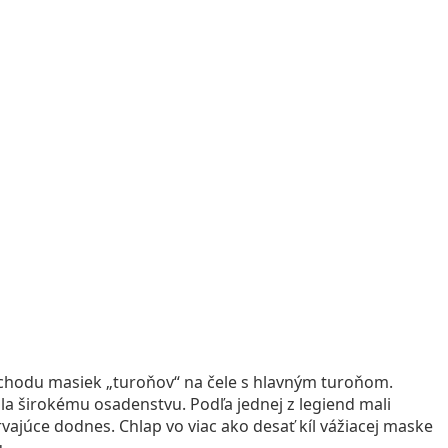
ochodu masiek „turoňov“ na čele s hlavným turoňom.
šla širokému osadenstvu. Podľa jednej z legiend mali
vajúce dodnes. Chlap vo viac ako desať kíl vážiacej maske
.