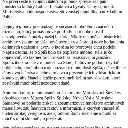
Na prvej ceste k svojim čitateľom ju bude sprevádzať pani
ministerka kultúry Ľubica Laššáková a bývalý štátny tajomník
Ministerstva pôdohospodárstva Slovenskej republiky pán Vladimír
Palša.
Dejiny regiónov prechádzajú v súčasnosti obdobím značného
rozmachu, ktorý prináša nové pohľady na mnohé dosiaľ
nezodpovedané otázky našej histórie. Nikdy nekončiaci historický a
archívny výskum prináša nové poznatky a často aj nové hodnotenia
dejinných udalostí a javov, o ktoré sa jej tvorcovia chcú podeliť.
Napriek tomu, že o Spiši bolo už popísané mnoho, stále je čo
objavovať. Po takmer troch rokoch sa neziskovej organizácii
Spolužitie zrodené z minulosti zo Starej Ľubovne podarilo vydať
publikáciu, ktorá obohacuje poznatky o minulosti Spiša, o špecifické
témy ovocinárstva a liehovarníctva a prezentuje ich v historickom
kontexte, aby čitatelia lepšie porozumeli širším súvislostiam, ktoré
zostávajú mnohokrát nezodpovedané.
Autorom knihy, renomovanému historikovi Miroslavovi Števíkovi
pôsobiacemu v Múzeu Spiš v Spišskej Novej Vsi a Miroslave
Sanigovej sa podarilo získať a zosumarizovať množstvo archívnych
materiálov, zaujímavých faktov a informácií, z ktorých viaceré sú
nielen širokej verejnosti, ale aj odborníkom neznáme a budú sa
môcť s nimi stretnúť po prvýkrát.