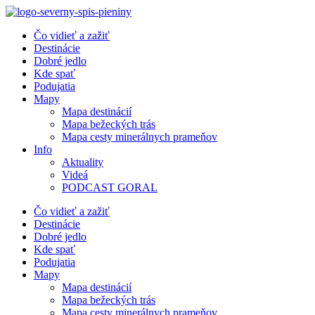
Preskočiť
na
Čo vidieť a zažiť
obsah
Destinácie
Dobré jedlo
Kde spať
Podujatia
Mapy
Mapa destinácií
Mapa bežeckých trás
Mapa cesty minerálnych prameňov
Info
Aktuality
Videá
PODCAST GORAL
Čo vidieť a zažiť
Destinácie
Dobré jedlo
Kde spať
Podujatia
Mapy
Mapa destinácií
Mapa bežeckých trás
Mapa cesty minerálnych prameňov