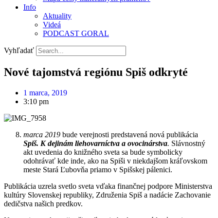
Info
Aktuality
Videá
PODCAST GORAL
Vyhľadať
Nové tajomstvá regiónu Spiš odkryté
1 marca, 2019
3:10 pm
marca 2019
bude verejnosti predstavená nová publikácia
Spiš. K dejinám liehovarníctva a ovocinárstva
.
Slávnostný
akt uvedenia do knižného sveta sa bude symbolicky
odohrávať kde inde, ako na Spiši v niekdajšom kráľovskom
meste Stará Ľubovňa priamo v Spišskej pálenici.
Publikácia uzrela svetlo sveta vďaka finančnej podpore Ministerstva
kultúry Slovenskej republiky, Združenia Spiš a nadácie Zachovanie
dedičstva našich predkov.