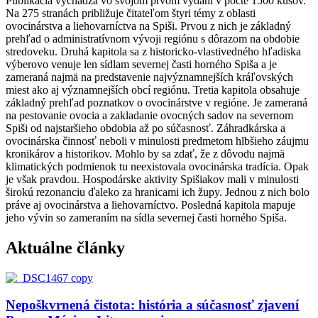
Publikácia vychádza vo svojom prvom vydaní v počte 1500 kusov.
Na 275 stranách približuje čitateľom štyri témy z oblasti
ovocinárstva a liehovarníctva na Spiši. Prvou z nich je základný
prehľad o administratívnom vývoji regiónu s dôrazom na obdobie
stredoveku. Druhá kapitola sa z historicko-vlastivedného hľadiska
výberovo venuje len sídlam severnej časti horného Spiša a je
zameraná najmä na predstavenie najvýznamnejších kráľovských
miest ako aj významnejších obcí regiónu. Tretia kapitola obsahuje
základný prehľad poznatkov o ovocinárstve v regióne. Je zameraná
na pestovanie ovocia a zakladanie ovocných sadov na severnom
Spiši od najstaršieho obdobia až po súčasnosť. Záhradkárska a
ovocinárska činnosť neboli v minulosti predmetom hlbšieho záujmu
kronikárov a historikov. Mohlo by sa zdať, že z dôvodu najmä
klimatických podmienok tu neexistovala ovocinárska tradícia. Opak
je však pravdou. Hospodárske aktivity Spišiakov mali v minulosti
širokú rezonanciu ďaleko za hranicami ich župy. Jednou z nich bolo
práve aj ovocinárstva a liehovarníctvo. Posledná kapitola mapuje
jeho vývin so zameraním na sídla severnej časti horného Spiša.
Aktuálne články
Nepoškvrnená čistota: história a súčasnosť zjavení