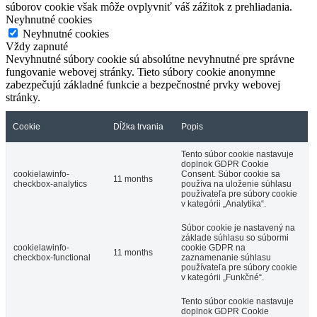
súborov cookie však môže ovplyvniť váš zážitok z prehliadania.
Neyhnutné cookies
Neyhnutné cookies
Vždy zapnuté
Nevyhnutné súbory cookie sú absolútne nevyhnutné pre správne
fungovanie webovej stránky. Tieto súbory cookie anonymne
zabezpečujú základné funkcie a bezpečnostné prvky webovej
stránky.
Cookie
Dĺžka trvania
Popis
Tento súbor cookie nastavuje
doplnok GDPR Cookie
cookielawinfo-
Consent. Súbor cookie sa
11 months
checkbox-analytics
používa na uloženie súhlasu
používateľa pre súbory cookie
v kategórii „Analytika“.
Súbor cookie je nastavený na
základe súhlasu so súbormi
cookielawinfo-
cookie GDPR na
11 months
checkbox-functional
zaznamenanie súhlasu
používateľa pre súbory cookie
v kategórii „Funkčné“.
Tento súbor cookie nastavuje
doplnok GDPR Cookie