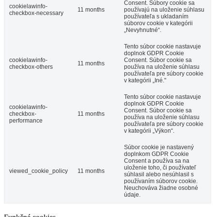
Consent. Súbory cookie sa
cookielawinfo-
11 months
používajú na uloženie súhlasu
checkbox-necessary
používateľa s ukladaním
súborov cookie v kategórii
„Nevyhnutné“.
Tento súbor cookie nastavuje
doplnok GDPR Cookie
cookielawinfo-
Consent. Súbor cookie sa
11 months
checkbox-others
používa na uloženie súhlasu
používateľa pre súbory cookie
v kategórii „Iné."
Tento súbor cookie nastavuje
doplnok GDPR Cookie
cookielawinfo-
Consent. Súbor cookie sa
checkbox-
11 months
používa na uloženie súhlasu
performance
používateľa pre súbory cookie
v kategórii „Výkon“.
Súbor cookie je nastavený
doplnkom GDPR Cookie
Consent a používa sa na
uloženie toho, či používateľ
viewed_cookie_policy
11 months
súhlasil alebo nesúhlasil s
používaním súborov cookie.
Neuchováva žiadne osobné
údaje.