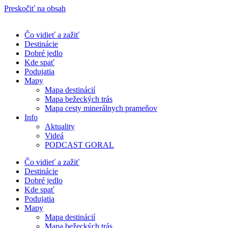
Preskočiť na obsah
Čo vidieť a zažiť
Destinácie
Dobré jedlo
Kde spať
Podujatia
Mapy
Mapa destinácií
Mapa bežeckých trás
Mapa cesty minerálnych prameňov
Info
Aktuality
Videá
PODCAST GORAL
Čo vidieť a zažiť
Destinácie
Dobré jedlo
Kde spať
Podujatia
Mapy
Mapa destinácií
Mapa bežeckých trás