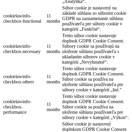
„Analytika“.
Súbor cookie je nastavený na
základe súhlasu so súbormi cookie
cookielawinfo-
11
GDPR na zaznamenanie súhlasu
checkbox-functional
months
používateľa pre súbory cookie v
kategórii „Funkčné“.
Tento súbor cookie nastavuje
doplnok GDPR Cookie Consent.
cookielawinfo-
11
Súbory cookie sa používajú na
checkbox-necessary
months
uloženie súhlasu používateľa s
ukladaním súborov cookie v
kategórii „Nevyhnutné“.
Tento súbor cookie nastavuje
doplnok GDPR Cookie Consent.
cookielawinfo-
11
Súbor cookie sa používa na
checkbox-others
months
uloženie súhlasu používateľa pre
súbory cookie v kategórii „Iné."
Tento súbor cookie nastavuje
cookielawinfo-
doplnok GDPR Cookie Consent.
11
checkbox-
Súbor cookie sa používa na
months
performance
uloženie súhlasu používateľa pre
súbory cookie v kategórii „Výkon“.
Súbor cookie je nastavený
doplnkom GDPR Cookie Consent