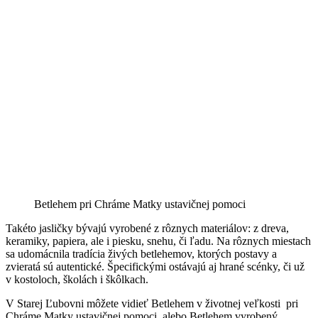
Betlehem pri Chráme Matky ustavičnej pomoci
Takéto jasličky bývajú vyrobené z rôznych materiálov: z dreva,
keramiky, papiera, ale i piesku, snehu, či ľadu. Na rôznych miestach
sa udomácnila tradícia živých betlehemov, ktorých postavy a
zvieratá sú autentické. Špecifickými ostávajú aj hrané scénky, či už
v kostoloch, školách i škôlkach.
V Starej Ľubovni môžete vidieť Betlehem v životnej veľkosti pri
Chráme Matky ustavičnej pomoci, alebo Betlehem vyrobený