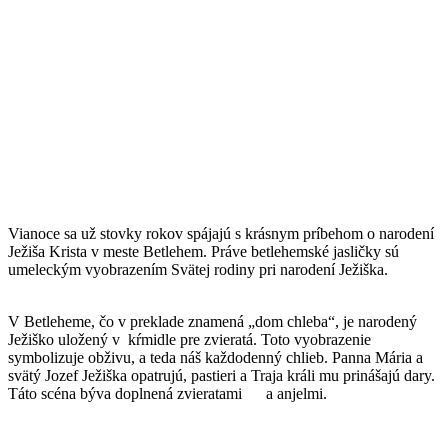
Vianoce sa už stovky rokov spájajú s krásnym príbehom o narodení
Ježiša Krista v meste Betlehem. Práve betlehemské jasličky sú
umeleckým vyobrazením Svätej rodiny pri narodení Ježiška.
V Betleheme, čo v preklade znamená „dom chleba“, je narodený
Ježiško uložený
v kŕmidle pre zvieratá. Toto vyobrazenie
symbolizuje obživu, a teda náš každodenný chlieb. Panna Mária a
svätý Jozef Ježiška opatrujú, pastieri a Traja králi mu prinášajú dary.
Táto scéna býva doplnená zvieratami a anjelmi.