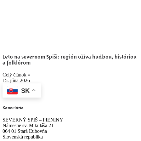
Leto na severnom Spiši: región ožíva hudbou, históriou
a folklórom
Celý článok »
15. júna 2026
SK
Kancelária
SEVERNÝ SPIŠ – PIENINY
Námestie sv. Mikuláša 21
064 01 Stará Ľubovňa
Slovenská republika