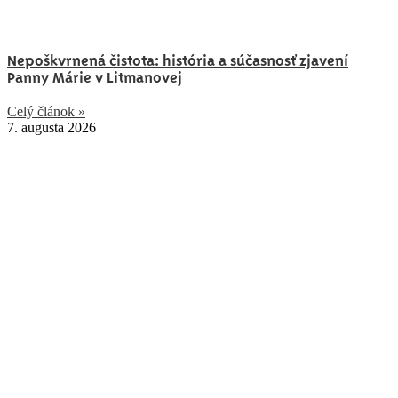
Nepoškvrnená čistota: história a súčasnosť zjavení
Panny Márie v Litmanovej
Celý článok »
7. augusta 2026