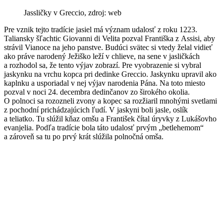
Jassličky v Greccio, zdroj: web
Pre vznik tejto tradície jasiel má význam udalosť z roku 1223.
Taliansky šľachtic Giovanni di Velita pozval Františka z Assisi, aby
strávil Vianoce na jeho panstve. Budúci svätec si vtedy želal vidieť
ako práve narodený Ježiško leží v chlieve, na sene v jasličkách
a rozhodol sa, že tento výjav zobrazí. Pre vyobrazenie si vybral
jaskynku na vrchu kopca pri dedinke Greccio. Jaskynku upravil ako
kaplnku a usporiadal v nej výjav narodenia Pána. Na toto miesto
pozval v noci 24. decembra dedinčanov zo širokého okolia.
O polnoci sa rozozneli zvony a kopec sa rozžiaril mnohými svetlami
z pochodní prichádzajúcich ľudí. V jaskyni boli jasle, oslík
a teliatko. Tu slúžil kňaz omšu a František čítal úryvky z Lukášovho
evanjelia. Podľa tradície bola táto udalosť prvým „betlehemom“
a zároveň sa tu po prvý krát slúžila polnočná omša.