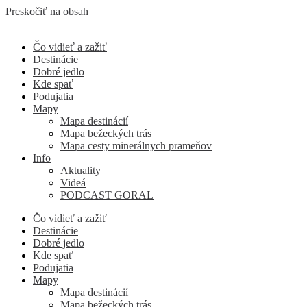
Preskočiť na obsah
Čo vidieť a zažiť
Destinácie
Dobré jedlo
Kde spať
Podujatia
Mapy
Mapa destinácií
Mapa bežeckých trás
Mapa cesty minerálnych prameňov
Info
Aktuality
Videá
PODCAST GORAL
Čo vidieť a zažiť
Destinácie
Dobré jedlo
Kde spať
Podujatia
Mapy
Mapa destinácií
Mapa bežeckých trás