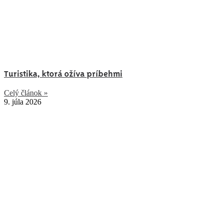
Turistika, ktorá ožíva príbehmi
Celý článok »
9. júla 2026