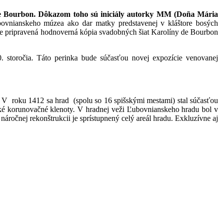
 De Bourbon. Dôkazom toho sú iniciály autorky MM (Doña Mária
bovnianskeho múzea ako dar matky predstavenej v kláštore bosých
v je pripravená hodnoverná kópia svadobných šiat Karolíny de Bourbon
 storočia. Táto perinka bude súčasťou novej expozície venovanej
V roku 1412 sa hrad (spolu so 16 spišskými mestami) stal súčasťou
ké korunovačné klenoty. V hradnej veži Ľubovnianskeho hradu bol v
čnej rekonštrukcii je sprístupnený celý areál hradu. Exkluzívne aj