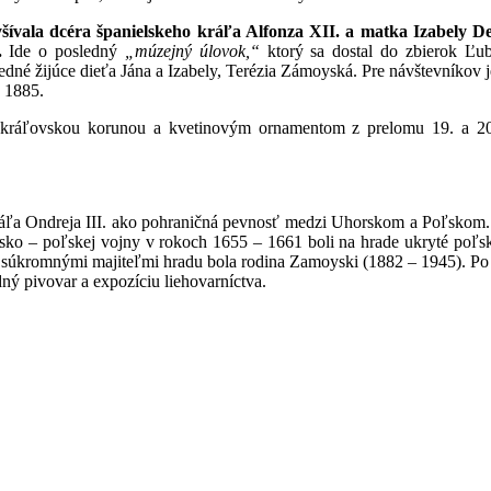
yšívala dcéra španielskeho kráľa Alfonza XII. a matka Izabely
.
Ide o posledný
„múzejný úlovok,“
ktorý sa dostal do zbierok Ľu
ledné žijúce dieťa Jána a Izabely, Terézia Zámoyská. Pre návštevníko
 1885.
ou kráľovskou korunou a kvetinovým ornamentom z prelomu 19. a 20.
ráľa Ondreja III. ako pohraničná pevnosť medzi Uhorskom a Poľskom. 
dsko – poľskej vojny v rokoch 1655 – 1661 boli na hrade ukryté poľs
kromnými majiteľmi hradu bola rodina Zamoyski (1882 – 1945). Po náro
dný pivovar a expozíciu liehovarníctva.