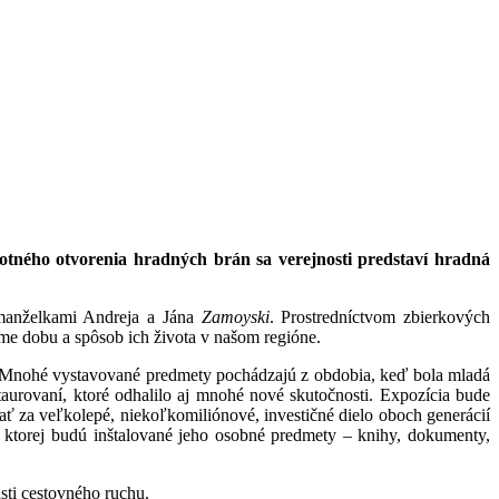
otného otvorenia hradných brán sa verejnosti predstaví hradná
 manželkami Andreja a Jána
Zamoyski
. Prostredníctvom zbierkových
eme dobu a spôsob ich života v našom regióne.
 Mnohé vystavované predmety pochádzajú z obdobia, keď bola mladá
urovaní, ktoré odhalilo aj mnohé nové skutočnosti. Expozícia bude
 za veľkolepé, niekoľkomiliónové, investičné dielo oboch generácií
 ktorej budú inštalované jeho osobné predmety – knihy, dokumenty,
sti cestovného ruchu.