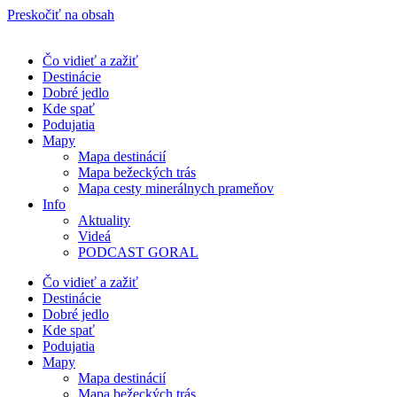
Preskočiť na obsah
Čo vidieť a zažiť
Destinácie
Dobré jedlo
Kde spať
Podujatia
Mapy
Mapa destinácií
Mapa bežeckých trás
Mapa cesty minerálnych prameňov
Info
Aktuality
Videá
PODCAST GORAL
Čo vidieť a zažiť
Destinácie
Dobré jedlo
Kde spať
Podujatia
Mapy
Mapa destinácií
Mapa bežeckých trás