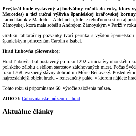
Prvýkrát bude vystavený aj hodvábny ručník do ruky, ktorý v
Mercedes) a tiež ručná výšivka španielskej kráľovskej koruny
karmelitánok v Madride – Aldehuella, kde je rehoľnou sestrou aj pos
Zámoyskej, ktorá mala sobáš s Andrejom Zámoyským v Paríži v roku
Grafiku tohtoročnej pozvánky tvorí perinka s vyšitou španielsk
španielskym princeznám Carolin a Isabel.
Hrad Ľubovňa (Slovensko):
Hrad Ľubovňa bol postavený po roku 1292 z iniciatívy uhorského k
poľského zálohu a sídlom starostov zálohovaných miest. Počas Švé
roku 1768 uväznený slávny dobrodruh Móric Beňovský. Poslednými sú
najrozsiahlejší objekt hradu – renesančný palác, v ktorom nájdete hra
Tohto roku si pripomíname 60. výročie založenia múzea.
ZDROJ:
Ľubovnianske múzeum – hrad
Aktuálne články