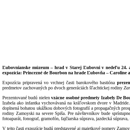
Ľubovnianske múzeum – hrad v Starej Ľubovni v nedeľu 24. apr
expozícia:
Princezné de Bourbon na hrade Ľubovňa – Caroline a 
Expozícia pripravená vo vrchnej časti barokového bastióna
prezen
predmetov zachovaných po dvoch generáciách šľachtickej rodiny
Za
Prezentované budú nielen
vzácne osobné predmety Izabely De Bo
Izabela ako infantka vychovávaná na kráľovskom dvore v Madride. 
doplnená bohatou ukážkou dobových fotografií a propagačných prosp
rodiny Zamoyski na severe Spiša. Pre návštevníkov bude sprístupn
fotoaparát, fonograf, gramofón, fajčiarska súprava, jazdecká súprava,
V tejto časti expozície budú predstavené aj majetkové pomery Zamoy