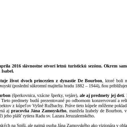
íla 2016 slávnostne otvorí letnú turistickú sezónu. Okrem sam
Isabel.
tuje život dvoch princezien z dynastie De Bourbon
, ktoré boli
moyski
(poslední súkromní majitelia hradu 1882 – 1944), ňou približuj
urbon
(šperkovnica, vzácne šperky, vejáre),
ale aj predmety jej detí
.
Tieto predmety budú prezentované po odbornom konzervovaní a rešta
ektov z kúpeľov Vyšné Ružbachy. Práve tieto kúpele môžeme pokladať
ená aj
pracovňa Jána Zamoyského
, manžela Izabely de Bourbon, v
 či jeho plášť rytiera Radu sv. Lazara Jeruzalemského.
ských na Spiši, ale najmä osoba Jána Zamoyského ako vizionára v obla