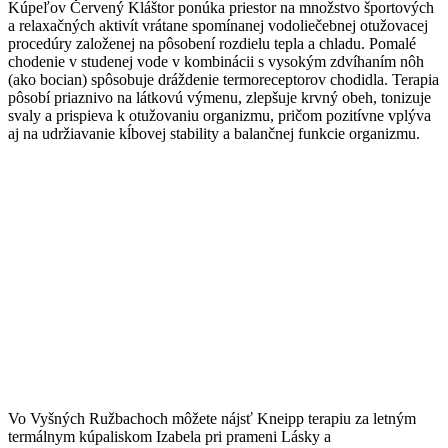
Kúpeľov Červený Kláštor ponúka priestor na množstvo športových
a relaxačných aktivít vrátane spomínanej vodoliečebnej otužovacej
procedúry založenej na pôsobení rozdielu tepla a chladu. Pomalé
chodenie v studenej vode v kombinácii s vysokým zdvíhaním nôh
(ako bocian) spôsobuje dráždenie termoreceptorov chodidla. Terapia
pôsobí priaznivo na látkovú výmenu, zlepšuje krvný obeh, tonizuje
svaly a prispieva k otužovaniu organizmu, pričom pozitívne vplýva
aj na udržiavanie kĺbovej stability a balančnej funkcie organizmu.
Vo Vyšných Ružbachoch môžete nájsť Kneipp terapiu za letným
termálnym kúpaliskom Izabela pri prameni Lásky a