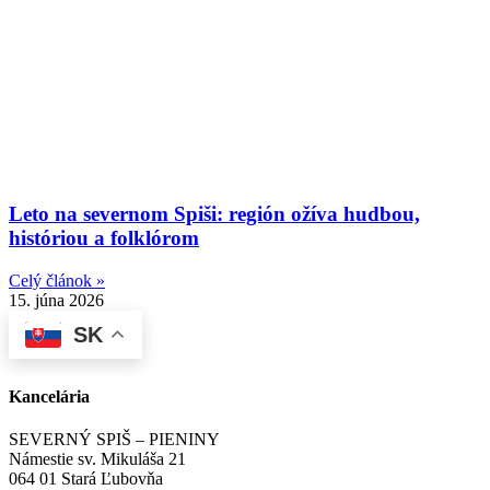
Leto na severnom Spiši: región ožíva hudbou,
históriou a folklórom
Celý článok »
15. júna 2026
SK
Kancelária
SEVERNÝ SPIŠ – PIENINY
Námestie sv. Mikuláša 21
064 01 Stará Ľubovňa