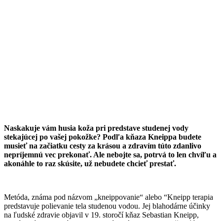
Naskakuje
vám husia koža pri predstave studenej vody
stekajúcej po vašej pokožke? Podľa kňaza Kneippa budete
musieť na začiatku cesty za krásou a zdravím túto zdanlivo
nepríjemnú vec prekonať. Ale nebojte sa, potrvá to len chvíľu a
akonáhle to raz skúsite, už nebudete chcieť prestať.
Metóda, známa pod názvom „kneippovanie“ alebo “Kneipp terapia
predstavuje polievanie tela studenou vodou. Jej blahodárne účinky
na ľudské zdravie objavil v 19. storočí kňaz Sebastian Kneipp,