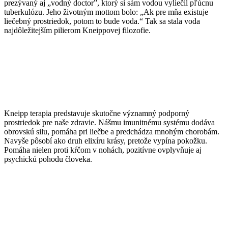
prezývaný aj „vodný doctor”, ktorý si sám vodou vyliečil pľúcnu
tuberkulózu. Jeho životným mottom bolo: „Ak pre mňa existuje
liečebný prostriedok, potom to bude voda.“ Tak sa stala voda
najdôležitejším pilierom Kneippovej filozofie.
Kneipp terapia predstavuje skutočne významný podporný
prostriedok pre naše zdravie. Nášmu imunitnému systému dodáva
obrovskú silu, pomáha pri liečbe a predchádza mnohým chorobám.
Navyše pôsobí ako druh elixíru krásy, pretože vypína pokožku.
Pomáha nielen proti kŕčom v nohách, pozitívne ovplyvňuje aj
psychickú pohodu človeka.