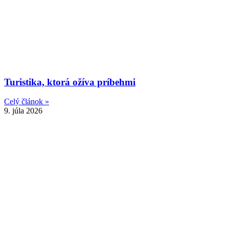
Turistika, ktorá ožíva príbehmi
Celý článok »
9. júla 2026