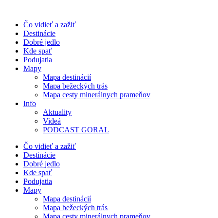
Preskočiť
na
Čo vidieť a zažiť
obsah
Destinácie
Dobré jedlo
Kde spať
Podujatia
Mapy
Mapa destinácií
Mapa bežeckých trás
Mapa cesty minerálnych prameňov
Info
Aktuality
Videá
PODCAST GORAL
Čo vidieť a zažiť
Destinácie
Dobré jedlo
Kde spať
Podujatia
Mapy
Mapa destinácií
Mapa bežeckých trás
Mapa cesty minerálnych prameňov