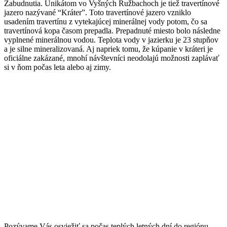
Zabudnutia. Unikátom vo Vyšných Ružbachoch je tiež travertínové
jazero nazývané “Kráter”. Toto travertínové jazero vzniklo
usadením travertínu z vytekajúcej minerálnej vody potom, čo sa
travertínová kopa časom prepadla. Prepadnuté miesto bolo následne
vyplnené minerálnou vodou. Teplota vody v jazierku je 23 stupňov
a je silne mineralizovaná. Aj napriek tomu, že kúpanie v kráteri je
oficiálne zakázané, mnohí návštevníci neodolajú možnosti zaplávať
si v ňom počas leta alebo aj zimy.
Pozývame Vás osviežiť sa počas teplých letných dní do regiónu