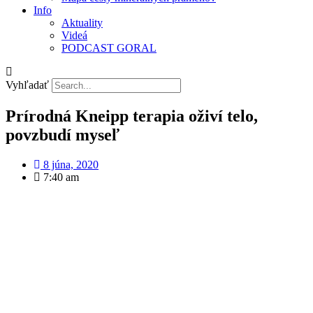
Info
Aktuality
Videá
PODCAST GORAL
Vyhľadať
Prírodná Kneipp terapia oživí telo,
povzbudí myseľ
8 júna, 2020
7:40 am