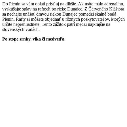
Do Pienin sa vám oplatí prísť aj na dlhšie. Ak máte málo adrenalínu,
vyskúšajte splav na raftoch po rieke Dunajec. Z Červeného Kláštora
sa nechajte unášať dravou riekou Dunajec pomedzi skalné bralá
Pienin. Rafty si môžete objednať u rôznych poskytovateľov, ktorých
určite neprehliadnete. Tento zážitok patrí medzi najkrajšie na
slovenských vodách.
Po stope srnky, vlka či medveďa.