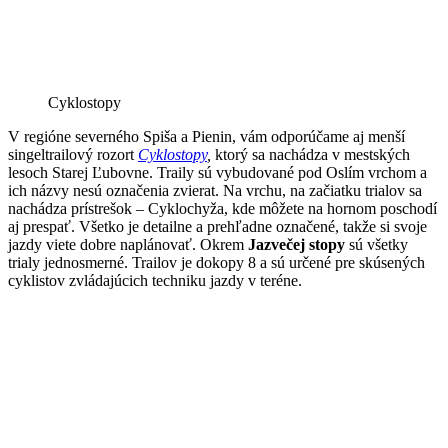
Cyklostopy
V regióne severného Spiša a Pienin, vám odporúčame aj menší
singeltrailový rozort
Cyklostopy
,
ktorý sa nachádza v mestských
lesoch Starej Ľubovne. Traily sú vybudované pod Oslím vrchom a
ich názvy nesú označenia zvierat. Na vrchu, na začiatku trialov sa
nachádza prístrešok – Cyklochyža, kde môžete na hornom poschodí
aj prespať. Všetko je detailne a prehľadne označené, takže si svoje
jazdy viete dobre naplánovať. Okrem
Jazvečej stopy
sú všetky
trialy jednosmerné. Trailov je dokopy 8 a sú určené pre skúsených
cyklistov zvládajúcich techniku jazdy v teréne.