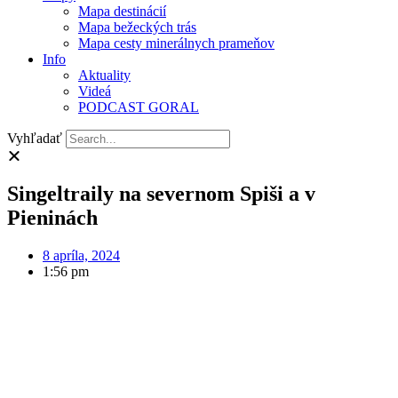
Mapa destinácií
Mapa bežeckých trás
Mapa cesty minerálnych prameňov
Info
Aktuality
Videá
PODCAST GORAL
Vyhľadať
Singeltraily na severnom Spiši a v
Pieninách
8 apríla, 2024
1:56 pm