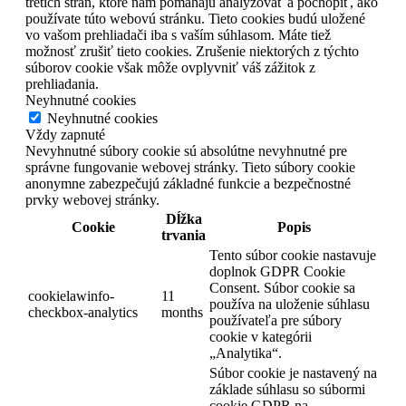
tretích strán, ktoré nám pomáhajú analyzovať a pochopiť, ako
používate túto webovú stránku. Tieto cookies budú uložené
vo vašom prehliadači iba s vaším súhlasom. Máte tiež
možnosť zrušiť tieto cookies. Zrušenie niektorých z týchto
súborov cookie však môže ovplyvniť váš zážitok z
prehliadania.
Neyhnutné cookies
Neyhnutné cookies
Vždy zapnuté
Nevyhnutné súbory cookie sú absolútne nevyhnutné pre
správne fungovanie webovej stránky. Tieto súbory cookie
anonymne zabezpečujú základné funkcie a bezpečnostné
prvky webovej stránky.
Dĺžka
Cookie
Popis
trvania
Tento súbor cookie nastavuje
doplnok GDPR Cookie
Consent. Súbor cookie sa
cookielawinfo-
11
používa na uloženie súhlasu
checkbox-analytics
months
používateľa pre súbory
cookie v kategórii
„Analytika“.
Súbor cookie je nastavený na
základe súhlasu so súbormi
cookie GDPR na