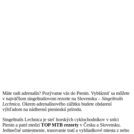
Máte radi adrenalín? Pozývame vás do Pienin. Vyblázniť sa môžete
v najväčšom singeltrailovom rezorte na Slovensku –
Singeltrails
Lechnica
. Okrem adrenalínového zážitku budete obdarení
výhľadom na nádhernú pieninskú prírodu.
Singeltrails Lechnica je sieť horských cyklochodníkov v srdci
Pienin a patrí medzi
TOP MTB rezorty
v Česku a Slovensku.
Jedinečné umiestnenie, trasovanie tratí a vyhliadkové miesta z neho