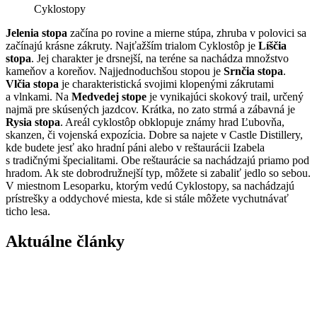
Cyklostopy
Jelenia stopa
začína po rovine a mierne stúpa, zhruba v polovici sa
začínajú krásne zákruty. Najťažším trialom Cyklostôp je
Líščia
stopa
. Jej charakter je drsnejší, na teréne sa nachádza množstvo
kameňov a koreňov. Najjednoduchšou stopou je
Srnčia stopa
.
Vlčia stopa
je charakteristická svojimi klopenými zákrutami
a vlnkami. Na
Medvedej stope
je vynikajúci skokový trail, určený
najmä pre skúsených jazdcov. Krátka, no zato strmá a zábavná je
Rysia stopa
. Areál cyklostôp obklopuje známy hrad Ľubovňa,
skanzen, či vojenská expozícia. Dobre sa najete v Castle Distillery,
kde budete jesť ako hradní páni alebo v reštaurácii Izabela
s tradičnými špecialitami. Obe reštaurácie sa nachádzajú priamo pod
hradom. Ak ste dobrodružnejší typ, môžete si zabaliť jedlo so sebou.
V miestnom Lesoparku, ktorým vedú Cyklostopy, sa nachádzajú
prístrešky a oddychové miesta, kde si stále môžete vychutnávať
ticho lesa.
Aktuálne články