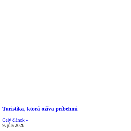
Turistika, ktorá ožíva príbehmi
Celý článok »
9. júla 2026