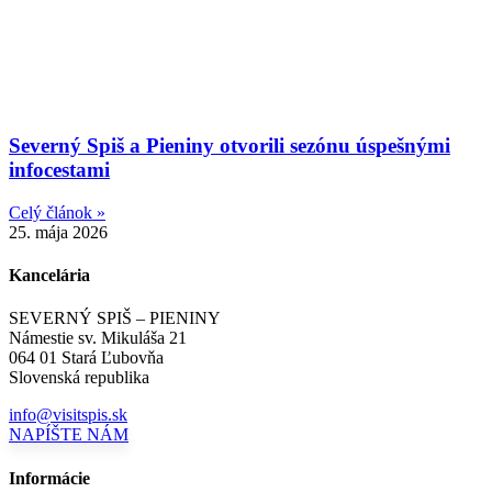
Severný Spiš a Pieniny otvorili sezónu úspešnými
infocestami
Celý článok »
25. mája 2026
Kancelária
SEVERNÝ SPIŠ – PIENINY
Námestie sv. Mikuláša 21
064 01 Stará Ľubovňa
Slovenská republika
info@visitspis.sk
NAPÍŠTE NÁM
Informácie