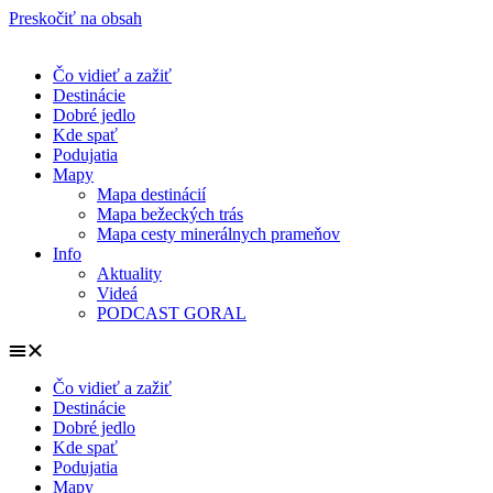
Preskočiť na obsah
Čo vidieť a zažiť
Destinácie
Dobré jedlo
Kde spať
Podujatia
Mapy
Mapa destinácií
Mapa bežeckých trás
Mapa cesty minerálnych prameňov
Info
Aktuality
Videá
PODCAST GORAL
Čo vidieť a zažiť
Destinácie
Dobré jedlo
Kde spať
Podujatia
Mapy