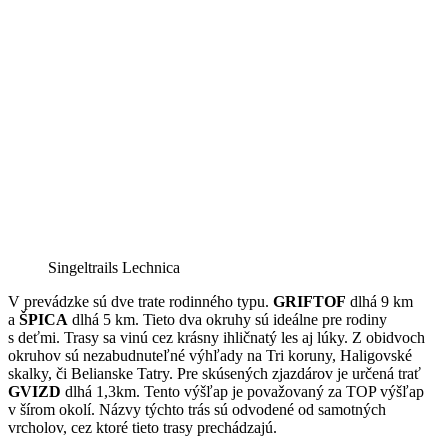
Singeltrails Lechnica
V prevádzke sú dve trate rodinného typu.
GRIFTOF
dlhá 9 km
a
ŠPICA
dlhá 5 km. Tieto dva okruhy sú ideálne pre rodiny
s deťmi. Trasy sa vinú cez krásny ihličnatý les aj lúky. Z obidvoch
okruhov sú nezabudnuteľné výhľady na Tri koruny, Haligovské
skalky, či Belianske Tatry. Pre skúsených zjazdárov je určená trať
GVIZD
dlhá 1,3km. Tento výšľap je považovaný za TOP výšľap
v šírom okolí. Názvy týchto trás sú odvodené od samotných
vrcholov, cez ktoré tieto trasy prechádzajú.