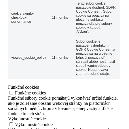
Tento súbor cookie
nastavuje doplnok GDPR
Cookie Consent. Súbor
cookielawinfo-
cookie sa používa na
checkbox-
11 months
uloženie súhlasu
performance
používateľa pre súbory
cookie v kategórii
„Výkon“.
Súbor cookie je
nastavený doplnkom
GDPR Cookie Consent a
používa sa na uloženie
viewed_cookie_policy
11 months
toho, či používateľ
súhlasil alebo nesúhlasil
s používaním súborov
cookie. Neuchováva
žiadne osobné údaje.
Funkčné cookies
Funkčné cookies
Funkčné súbory cookie pomáhajú vykonávať určité funkcie,
ako je zdieľanie obsahu webovej stránky na platformách
sociálnych médií, zhromažďovanie spätnej väzby a ďalšie
funkcie tretích strán.
Výkonnostné cookie
Výkonnostné cookie