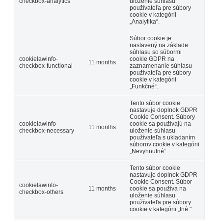
checkbox-analytics
uloženie súhlasu
používateľa pre súbory
cookie v kategórii
„Analytika“.
Súbor cookie je
nastavený na základe
súhlasu so súbormi
cookielawinfo-
cookie GDPR na
11 months
checkbox-functional
zaznamenanie súhlasu
používateľa pre súbory
cookie v kategórii
„Funkčné“.
Tento súbor cookie
nastavuje doplnok GDPR
Cookie Consent. Súbory
cookielawinfo-
cookie sa používajú na
11 months
checkbox-necessary
uloženie súhlasu
používateľa s ukladaním
súborov cookie v kategórii
„Nevyhnutné“.
Tento súbor cookie
nastavuje doplnok GDPR
Cookie Consent. Súbor
cookielawinfo-
11 months
cookie sa používa na
checkbox-others
uloženie súhlasu
používateľa pre súbory
cookie v kategórii „Iné."