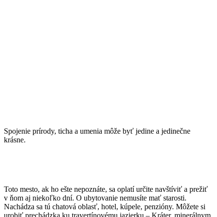
Spojenie prírody, ticha a umenia môže byť jedine a jedinečne
krásne.
Toto mesto, ak ho ešte nepoznáte, sa oplatí určite navštíviť a prežiť
v ňom aj niekoľko dní. O ubytovanie nemusíte mať starosti.
Nachádza sa tú chatová oblasť, hotel, kúpele, penzióny. Môžete si
urobiť prechádzka ku travertínovému jazierku – Kráter, minerálnym