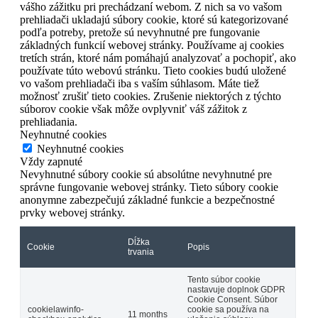
vášho zážitku pri prechádzaní webom. Z nich sa vo vašom
prehliadači ukladajú súbory cookie, ktoré sú kategorizované
podľa potreby, pretože sú nevyhnutné pre fungovanie
základných funkcií webovej stránky. Používame aj cookies
tretích strán, ktoré nám pomáhajú analyzovať a pochopiť, ako
používate túto webovú stránku. Tieto cookies budú uložené
vo vašom prehliadači iba s vaším súhlasom. Máte tiež
možnosť zrušiť tieto cookies. Zrušenie niektorých z týchto
súborov cookie však môže ovplyvniť váš zážitok z
prehliadania.
Neyhnutné cookies
Neyhnutné cookies
Vždy zapnuté
Nevyhnutné súbory cookie sú absolútne nevyhnutné pre
správne fungovanie webovej stránky. Tieto súbory cookie
anonymne zabezpečujú základné funkcie a bezpečnostné
prvky webovej stránky.
Dĺžka
Cookie
Popis
trvania
Tento súbor cookie
nastavuje doplnok GDPR
Cookie Consent. Súbor
cookielawinfo-
cookie sa používa na
11 months