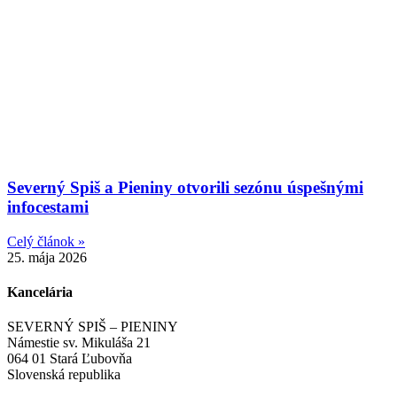
Severný Spiš a Pieniny otvorili sezónu úspešnými
infocestami
Celý článok »
25. mája 2026
Kancelária
SEVERNÝ SPIŠ – PIENINY
Námestie sv. Mikuláša 21
064 01 Stará Ľubovňa
Slovenská republika