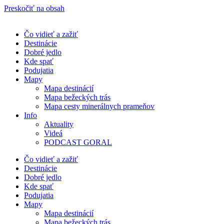
Preskočiť na obsah
Čo vidieť a zažiť
Destinácie
Dobré jedlo
Kde spať
Podujatia
Mapy
Mapa destinácií
Mapa bežeckých trás
Mapa cesty minerálnych prameňov
Info
Aktuality
Videá
PODCAST GORAL
Čo vidieť a zažiť
Destinácie
Dobré jedlo
Kde spať
Podujatia
Mapy
Mapa destinácií
Mapa bežeckých trás