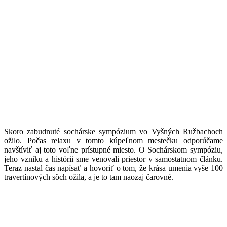
Skoro zabudnuté sochárske sympózium vo Vyšných Ružbachoch
ožilo. Počas relaxu v tomto kúpeľnom mestečku odporúčame
navštíviť aj toto voľne prístupné miesto. O Sochárskom sympóziu,
jeho vzniku a histórii sme venovali priestor v samostatnom článku.
Teraz nastal čas napísať a hovoriť o tom, že krása umenia vyše 100
travertínových sôch ožila, a je to tam naozaj čarovné.