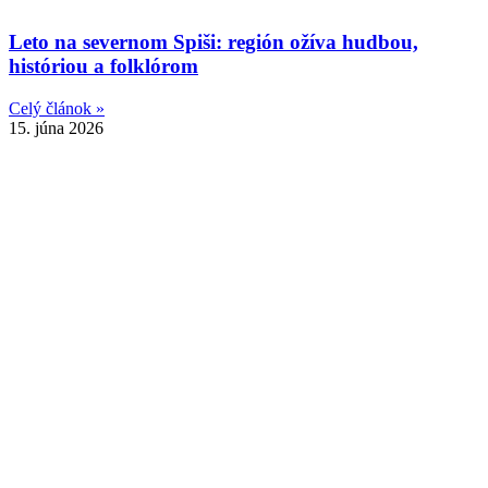
Leto na severnom Spiši: región ožíva hudbou,
históriou a folklórom
Celý článok »
15. júna 2026