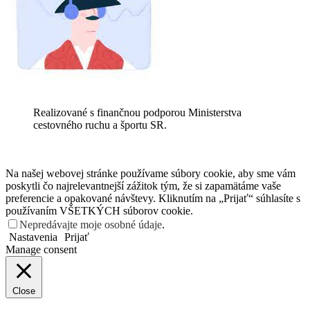
Realizované s finančnou podporou Ministerstva
cestovného ruchu a športu SR.
Na našej webovej stránke používame súbory cookie, aby sme vám
poskytli čo najrelevantnejší zážitok tým, že si zapamätáme vaše
preferencie a opakované návštevy. Kliknutím na „Prijať“ súhlasíte s
používaním VŠETKÝCH súborov cookie.
Nepredávajte moje osobné údaje
.
Nastavenia
Prijať
Manage consent
Close