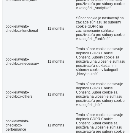
používateľa pre súbory cookie
v kategórii „Analytika“.
Súbor cookie je nastavený na
základe súhlasu so súbormi
cookielawinfo-
cookie GDPR na
11 months
checkbox-functional
zaznamenanie súhlasu
používateľa pre súbory cookie
v kategórii „Funkčné“.
Tento súbor cookie nastavuje
doplnok GDPR Cookie
Consent. Súbory cookie sa
cookielawinfo-
11 months
používajú na uloženie súhlasu
checkbox-necessary
používateľa s ukladaním
súborov cookie v kategórii
„Nevyhnutné“.
Tento súbor cookie nastavuje
doplnok GDPR Cookie
cookielawinfo-
Consent. Súbor cookie sa
11 months
checkbox-others
používa na uloženie súhlasu
používateľa pre súbory cookie
v kategórii „Iné."
Tento súbor cookie nastavuje
doplnok GDPR Cookie
cookielawinfo-
Consent. Súbor cookie sa
checkbox-
11 months
používa na uloženie súhlasu
performance
používateľa pre súbory cookie