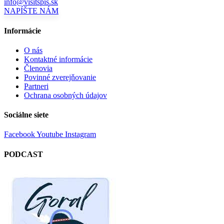
info@visitspis.sk
NAPÍŠTE NÁM
Informácie
O nás
Kontaktné informácie
Členovia
Povinné zverejňovanie
Partneri
Ochrana osobných údajov
Sociálne siete
Facebook
Youtube
Instagram
PODCAST