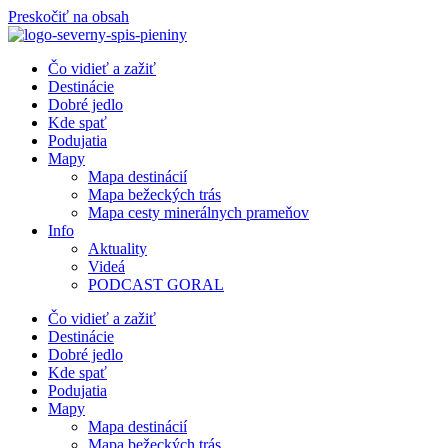
Preskočiť na obsah
Čo vidieť a zažiť
Destinácie
Dobré jedlo
Kde spať
Podujatia
Mapy
Mapa destinácií
Mapa bežeckých trás
Mapa cesty minerálnych prameňov
Info
Aktuality
Videá
PODCAST GORAL
Čo vidieť a zažiť
Destinácie
Dobré jedlo
Kde spať
Podujatia
Mapy
Mapa destinácií
Mapa bežeckých trás