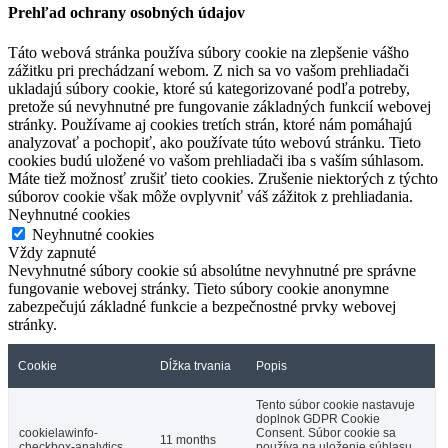
Prehľad ochrany osobných údajov
Táto webová stránka používa súbory cookie na zlepšenie vášho
zážitku pri prechádzaní webom. Z nich sa vo vašom prehliadači
ukladajú súbory cookie, ktoré sú kategorizované podľa potreby,
pretože sú nevyhnutné pre fungovanie základných funkcií webovej
stránky. Používame aj cookies tretích strán, ktoré nám pomáhajú
analyzovať a pochopiť, ako používate túto webovú stránku. Tieto
cookies budú uložené vo vašom prehliadači iba s vaším súhlasom.
Máte tiež možnosť zrušiť tieto cookies. Zrušenie niektorých z týchto
súborov cookie však môže ovplyvniť váš zážitok z prehliadania.
Neyhnutné cookies
Neyhnutné cookies
Vždy zapnuté
Nevyhnutné súbory cookie sú absolútne nevyhnutné pre správne
fungovanie webovej stránky. Tieto súbory cookie anonymne
zabezpečujú základné funkcie a bezpečnostné prvky webovej
stránky.
Cookie
Dĺžka trvania
Popis
Tento súbor cookie nastavuje
doplnok GDPR Cookie
cookielawinfo-
Consent. Súbor cookie sa
11 months
checkbox-analytics
používa na uloženie súhlasu