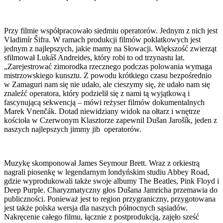
Przy filmie współpracowało siedmiu operatorów. Jednym z nich jest
Vladimír Šifra. W ramach produkcji filmów poklatkowych jest
jednym z najlepszych, jakie mamy na Słowacji. Większość zwierząt
sfilmował Lukáš Andreides, który robi to od trzynastu lat.
„Zarejestrować zimorodka rzecznego podczas polowania wymaga
mistrzowskiego kunsztu. Z powodu krótkiego czasu bezpośrednio
w Zamaguri nam się nie udało, ale cieszymy się, że udało nam się
znaleźć operatora, który podzielił się z nami tą wyjątkową i
fascynującą sekwencją – mówi reżyser filmów dokumentalnych
Marek Vnenčák. Dotad niewidziany widok na ołtarz i wnętrze
kościoła w Czerwonym Klasztorze zapewnil Dušan Jarošík, jeden z
naszych najlepszych jimmy jib operatorów.
Muzykę skomponował James Seymour Brett. Wraz z orkiestrą
nagrali piosenkę w legendarnym londyńskim studiu Abbey Road,
gdzie wyprodukowali także swoje albumy The Beatles, Pink Floyd i
Deep Purple. Charyzmatyczny głos Dušana Jamricha przemawia do
publiczności. Ponieważ jest to region przygraniczny, przygotowana
jest także polska wersja dla naszych północnych sąsiadów.
Nakręcenie całego filmu, łącznie z postprodukcją, zajęło sześć