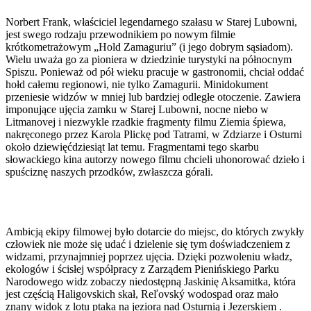
Norbert Frank, właściciel legendarnego szałasu w Starej Lubowni,
jest swego rodzaju przewodnikiem po nowym filmie
krótkometrażowym „Hold Zamaguriu” (i jego dobrym sąsiadom).
Wielu uważa go za pioniera w dziedzinie turystyki na północnym
Spiszu. Ponieważ od pół wieku pracuje w gastronomii, chciał oddać
hołd całemu regionowi, nie tylko Zamagurii. Minidokument
przeniesie widzów w mniej lub bardziej odległe otoczenie. Zawiera
imponujące ujęcia zamku w Starej Lubowni, nocne niebo w
Litmanovej i niezwykle rzadkie fragmenty filmu Ziemia śpiewa,
nakręconego przez Karola Plickę pod Tatrami, w Zdziarze i Osturni
około dziewięćdziesiąt lat temu. Fragmentami tego skarbu
słowackiego kina autorzy nowego filmu chcieli uhonorować dzieło i
spuściznę naszych przodków, zwłaszcza górali.
Ambicją ekipy filmowej było dotarcie do miejsc, do których zwykły
człowiek nie może się udać i dzielenie się tym doświadczeniem z
widzami, przynajmniej poprzez ujęcia. Dzięki pozwoleniu władz,
ekologów i ścisłej współpracy z Zarządem Pienińskiego Parku
Narodowego widz zobaczy niedostępną Jaskinię Aksamitka, która
jest częścią Haligovskich skał, Reľovský wodospad oraz mało
znany widok z lotu ptaka na jeziora nad Osturnią i Jezerskiem .