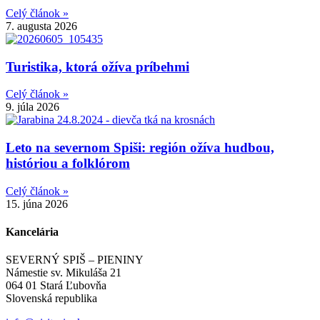
Celý článok »
7. augusta 2026
Turistika, ktorá ožíva príbehmi
Celý článok »
9. júla 2026
Leto na severnom Spiši: región ožíva hudbou,
históriou a folklórom
Celý článok »
15. júna 2026
Kancelária
SEVERNÝ SPIŠ – PIENINY
Námestie sv. Mikuláša 21
064 01 Stará Ľubovňa
Slovenská republika