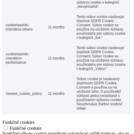
súborov cookie v kategórii
„Nevyhnutné“.
Tento súbor cookie nastavuje
doplnok GDPR Cookie
cookielawinfo-
Consent. Súbor cookie sa
11 months
checkbox-others
používa na uloženie súhlasu
používateľa pre súbory cookie
v kategórii „Iné."
Tento súbor cookie nastavuje
doplnok GDPR Cookie
cookielawinfo-
Consent. Súbor cookie sa
checkbox-
11 months
používa na uloženie súhlasu
performance
používateľa pre súbory cookie
v kategórii „Výkon“.
Súbor cookie je nastavený
doplnkom GDPR Cookie
Consent a používa sa na
uloženie toho, či používateľ
viewed_cookie_policy
11 months
súhlasil alebo nesúhlasil s
používaním súborov cookie.
Neuchováva žiadne osobné
údaje.
Funkčné cookies
Funkčné cookies
Funkčné súbory cookie pomáhajú vykonávať určité funkcie, ako je