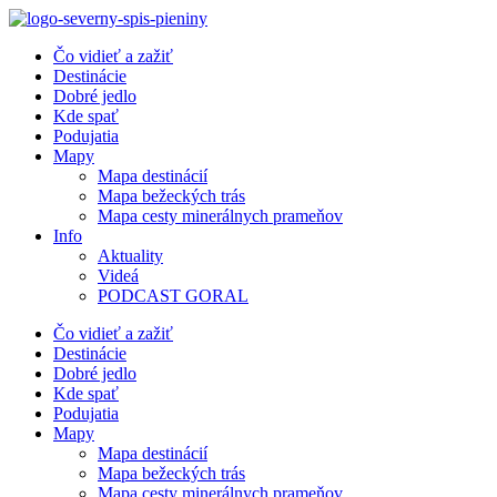
Preskočiť
na
Čo vidieť a zažiť
obsah
Destinácie
Dobré jedlo
Kde spať
Podujatia
Mapy
Mapa destinácií
Mapa bežeckých trás
Mapa cesty minerálnych prameňov
Info
Aktuality
Videá
PODCAST GORAL
Čo vidieť a zažiť
Destinácie
Dobré jedlo
Kde spať
Podujatia
Mapy
Mapa destinácií
Mapa bežeckých trás
Mapa cesty minerálnych prameňov