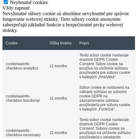
Neyhnutné cookies
Vždy zapnuté
Nevyhnutné súbory cookie sú absolútne nevyhnutné pre správne
fungovanie webovej stránky. Tieto súbory cookie anonymne
zabezpečujú základné funkcie a bezpečnostné prvky webovej
stránky.
Cookie
Dĺžka trvania
Popis
Tento súbor cookie nastavuje
doplnok GDPR Cookie
cookielawinfo-
Consent. Súbor cookie sa
11 months
checkbox-analytics
používa na uloženie súhlasu
používateľa pre súbory cookie
v kategórii „Analytika“.
Súbor cookie je nastavený na
základe súhlasu so súbormi
cookielawinfo-
cookie GDPR na
11 months
checkbox-functional
zaznamenanie súhlasu
používateľa pre súbory cookie
v kategórii „Funkčné“.
Tento súbor cookie nastavuje
doplnok GDPR Cookie
Consent. Súbory cookie sa
cookielawinfo-
11 months
používajú na uloženie súhlasu
checkbox-necessary
používateľa s ukladaním