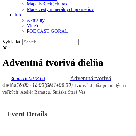
Mapa bežeckých trás
Mapa cesty minerálnych prameňov
Info
Aktuality
Videá
PODCAST GORAL
Vyhľadať
Adventná tvorivá dielňa
Adventná tvorivá
30
nov
16:00
18:00
dielňa
16:00 - 18:00
(GMT+00:00)
Tvorivá dielňa pre malých i
veľkých. Ateliér Ramagu, Spišská Stará Ves.
Event Details