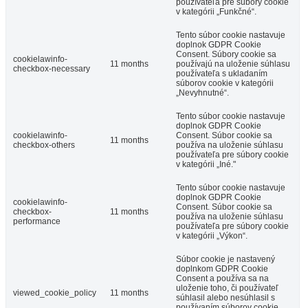
používateľa pre súbory cookie
v kategórii „Funkčné“.
Tento súbor cookie nastavuje
doplnok GDPR Cookie
Consent. Súbory cookie sa
cookielawinfo-
11 months
používajú na uloženie súhlasu
checkbox-necessary
používateľa s ukladaním
súborov cookie v kategórii
„Nevyhnutné“.
Tento súbor cookie nastavuje
doplnok GDPR Cookie
cookielawinfo-
Consent. Súbor cookie sa
11 months
checkbox-others
používa na uloženie súhlasu
používateľa pre súbory cookie
v kategórii „Iné."
Tento súbor cookie nastavuje
doplnok GDPR Cookie
cookielawinfo-
Consent. Súbor cookie sa
checkbox-
11 months
používa na uloženie súhlasu
performance
používateľa pre súbory cookie
v kategórii „Výkon“.
Súbor cookie je nastavený
doplnkom GDPR Cookie
Consent a používa sa na
uloženie toho, či používateľ
viewed_cookie_policy
11 months
súhlasil alebo nesúhlasil s
používaním súborov cookie.