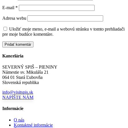
E-mail
*
Adresa webu
Uložiť moje meno, e-mail a webovú stránku v tomto prehliadači
pre moje budúce komentáre.
Kancelária
SEVERNÝ SPIŠ – PIENINY
Námestie sv. Mikuláša 21
064 01 Stará Ľubovňa
Slovenská republika
info@visitspis.sk
NAPÍŠTE NÁM
Informácie
O nás
Kontaktné informácie