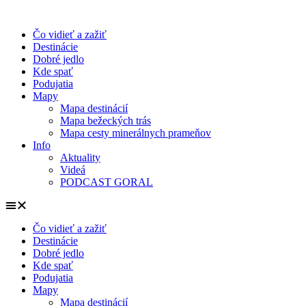
Preskočiť
na
Čo vidieť a zažiť
obsah
Destinácie
Dobré jedlo
Kde spať
Podujatia
Mapy
Mapa destinácií
Mapa bežeckých trás
Mapa cesty minerálnych prameňov
Info
Aktuality
Videá
PODCAST GORAL
Čo vidieť a zažiť
Destinácie
Dobré jedlo
Kde spať
Podujatia
Mapy
Mapa destinácií