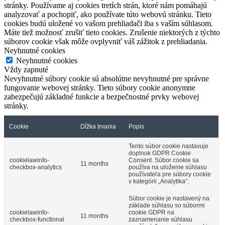
stránky. Používame aj cookies tretích strán, ktoré nám pomáhajú
analyzovať a pochopiť, ako používate túto webovú stránku. Tieto
cookies budú uložené vo vašom prehliadači iba s vaším súhlasom.
Máte tiež možnosť zrušiť tieto cookies. Zrušenie niektorých z týchto
súborov cookie však môže ovplyvniť váš zážitok z prehliadania.
Neyhnutné cookies
Neyhnutné cookies
Vždy zapnuté
Nevyhnutné súbory cookie sú absolútne nevyhnutné pre správne
fungovanie webovej stránky. Tieto súbory cookie anonymne
zabezpečujú základné funkcie a bezpečnostné prvky webovej
stránky.
Cookie
Dĺžka trvania
Popis
Tento súbor cookie nastavuje
doplnok GDPR Cookie
cookielawinfo-
Consent. Súbor cookie sa
11 months
checkbox-analytics
používa na uloženie súhlasu
používateľa pre súbory cookie
v kategórii „Analytika“.
Súbor cookie je nastavený na
základe súhlasu so súbormi
cookielawinfo-
cookie GDPR na
11 months
checkbox-functional
zaznamenanie súhlasu