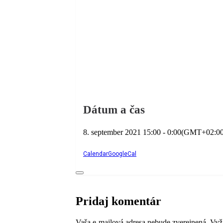
Dátum a čas
8. september 2021
15:00
-
0:00
(GMT+02:00
Calendar
GoogleCal
Pridaj komentár
Vaša e-mailová adresa nebude zverejnená.
Vyž