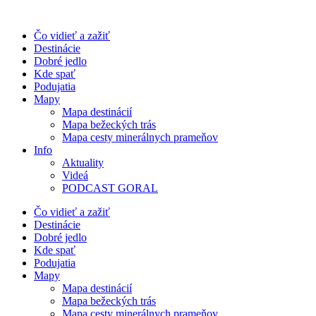
Preskočiť
na
Čo vidieť a zažiť
obsah
Destinácie
Dobré jedlo
Kde spať
Podujatia
Mapy
Mapa destinácií
Mapa bežeckých trás
Mapa cesty minerálnych prameňov
Info
Aktuality
Videá
PODCAST GORAL
Čo vidieť a zažiť
Destinácie
Dobré jedlo
Kde spať
Podujatia
Mapy
Mapa destinácií
Mapa bežeckých trás
Mapa cesty minerálnych prameňov