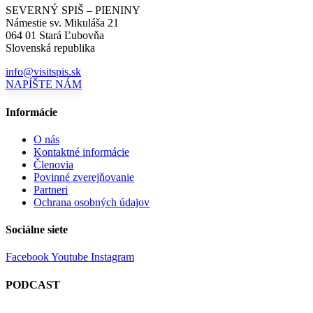
SEVERNÝ SPIŠ – PIENINY
Námestie sv. Mikuláša 21
064 01 Stará Ľubovňa
Slovenská republika
info@visitspis.sk
NAPÍŠTE NÁM
Informácie
O nás
Kontaktné informácie
Členovia
Povinné zverejňovanie
Partneri
Ochrana osobných údajov
Sociálne siete
Facebook
Youtube
Instagram
PODCAST