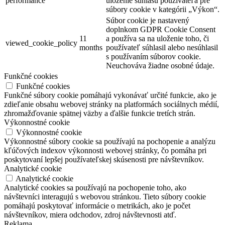
performance
uloženie súhlasu používateľa pre
súbory cookie v kategórii „Výkon“.
Súbor cookie je nastavený
doplnkom GDPR Cookie Consent
11
a používa sa na uloženie toho, či
viewed_cookie_policy
months
používateľ súhlasil alebo nesúhlasil
s používaním súborov cookie.
Neuchováva žiadne osobné údaje.
Funkčné cookies
Funkčné cookies
Funkčné súbory cookie pomáhajú vykonávať určité funkcie, ako je
zdieľanie obsahu webovej stránky na platformách sociálnych médií,
zhromažďovanie spätnej väzby a ďalšie funkcie tretích strán.
Výkonnostné cookie
Výkonnostné cookie
Výkonnostné súbory cookie sa používajú na pochopenie a analýzu
kľúčových indexov výkonnosti webovej stránky, čo pomáha pri
poskytovaní lepšej používateľskej skúsenosti pre návštevníkov.
Analytické cookie
Analytické cookie
Analytické cookies sa používajú na pochopenie toho, ako
návštevníci interagujú s webovou stránkou. Tieto súbory cookie
pomáhajú poskytovať informácie o metrikách, ako je počet
návštevníkov, miera odchodov, zdroj návštevnosti atď.
Reklama