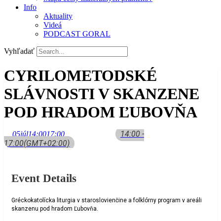
Info
Aktuality
Videá
PODCAST GORAL
Vyhľadať
CYRILOMETODSKÉ
SLÁVNOSTI V SKANZENE
POD HRADOM ĽUBOVŇA
14:00 -
05
júl
14:00
17:00
17:00
(GMT+02:00)
Event Details
Gréckokatolícka liturgia v staroslovienčine a folklórny program v areáli
skanzenu pod hradom Ľubovňa.