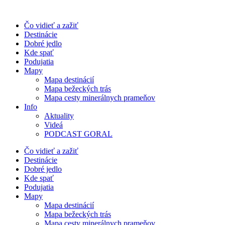
Preskočiť
na
Čo vidieť a zažiť
obsah
Destinácie
Dobré jedlo
Kde spať
Podujatia
Mapy
Mapa destinácií
Mapa bežeckých trás
Mapa cesty minerálnych prameňov
Info
Aktuality
Videá
PODCAST GORAL
Čo vidieť a zažiť
Destinácie
Dobré jedlo
Kde spať
Podujatia
Mapy
Mapa destinácií
Mapa bežeckých trás
Mapa cesty minerálnych prameňov