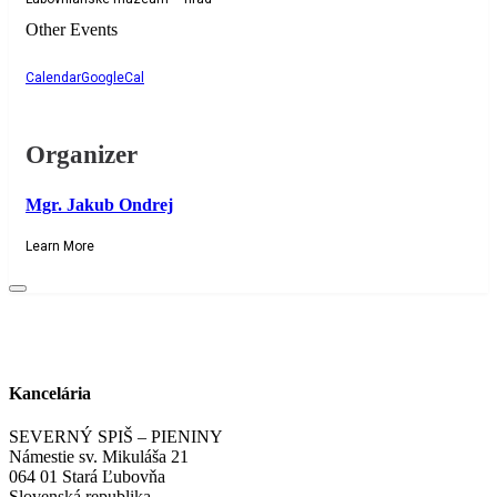
Other Events
Calendar
GoogleCal
Organizer
Mgr. Jakub Ondrej
Learn More
Kancelária
SEVERNÝ SPIŠ – PIENINY
Námestie sv. Mikuláša 21
064 01 Stará Ľubovňa
Slovenská republika