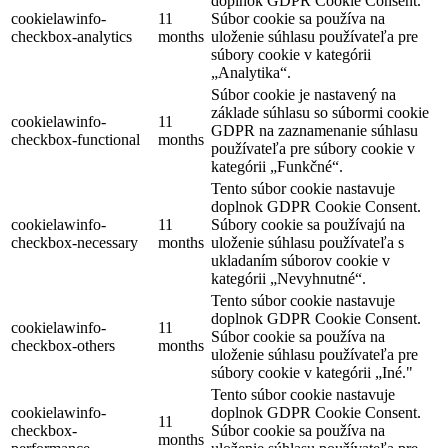
doplnok GDPR Cookie Consent.
cookielawinfo-
11
Súbor cookie sa používa na
checkbox-analytics
months
uloženie súhlasu používateľa pre
súbory cookie v kategórii
„Analytika“.
Súbor cookie je nastavený na
základe súhlasu so súbormi cookie
cookielawinfo-
11
GDPR na zaznamenanie súhlasu
checkbox-functional
months
používateľa pre súbory cookie v
kategórii „Funkčné“.
Tento súbor cookie nastavuje
doplnok GDPR Cookie Consent.
cookielawinfo-
11
Súbory cookie sa používajú na
checkbox-necessary
months
uloženie súhlasu používateľa s
ukladaním súborov cookie v
kategórii „Nevyhnutné“.
Tento súbor cookie nastavuje
doplnok GDPR Cookie Consent.
cookielawinfo-
11
Súbor cookie sa používa na
checkbox-others
months
uloženie súhlasu používateľa pre
súbory cookie v kategórii „Iné."
Tento súbor cookie nastavuje
cookielawinfo-
doplnok GDPR Cookie Consent.
11
checkbox-
Súbor cookie sa používa na
months