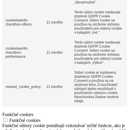
„Nevyhnutné“.
Tento súbor cookie nastavuje
doplnok GDPR Cookie
cookielawinfo-
Consent. Súbor cookie sa
11 months
checkbox-others
používa na uloženie súhlasu
používateľa pre súbory cookie
v kategórii „Iné."
Tento súbor cookie nastavuje
doplnok GDPR Cookie
cookielawinfo-
Consent. Súbor cookie sa
checkbox-
11 months
používa na uloženie súhlasu
performance
používateľa pre súbory cookie
v kategórii „Výkon“.
Súbor cookie je nastavený
doplnkom GDPR Cookie
Consent a používa sa na
uloženie toho, či používateľ
viewed_cookie_policy
11 months
súhlasil alebo nesúhlasil s
používaním súborov cookie.
Neuchováva žiadne osobné
údaje.
Funkčné cookies
Funkčné cookies
Funkčné súbory cookie pomáhajú vykonávať určité funkcie, ako je