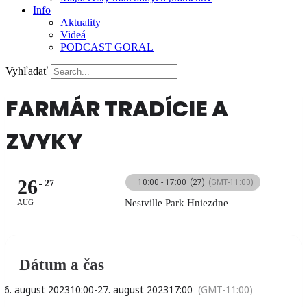
Info
Aktuality
Videá
PODCAST GORAL
Vyhľadať
FARMÁR TRADÍCIE A
ZVYKY
26
10:00 - 17:00
(27)
(GMT-11:00)
27
Nestville Park Hniezdne
AUG
Dátum a čas
26. august 2023
10:00
-
27. august 2023
17:00
(GMT-11:00)