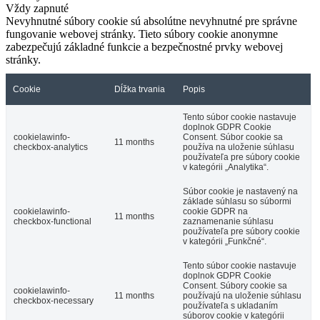
Vždy zapnuté
Nevyhnutné súbory cookie sú absolútne nevyhnutné pre správne
fungovanie webovej stránky. Tieto súbory cookie anonymne
zabezpečujú základné funkcie a bezpečnostné prvky webovej
stránky.
Cookie
Dĺžka trvania
Popis
Tento súbor cookie nastavuje
doplnok GDPR Cookie
cookielawinfo-
Consent. Súbor cookie sa
11 months
checkbox-analytics
používa na uloženie súhlasu
používateľa pre súbory cookie
v kategórii „Analytika“.
Súbor cookie je nastavený na
základe súhlasu so súbormi
cookielawinfo-
cookie GDPR na
11 months
checkbox-functional
zaznamenanie súhlasu
používateľa pre súbory cookie
v kategórii „Funkčné“.
Tento súbor cookie nastavuje
doplnok GDPR Cookie
Consent. Súbory cookie sa
cookielawinfo-
11 months
používajú na uloženie súhlasu
checkbox-necessary
používateľa s ukladaním
súborov cookie v kategórii