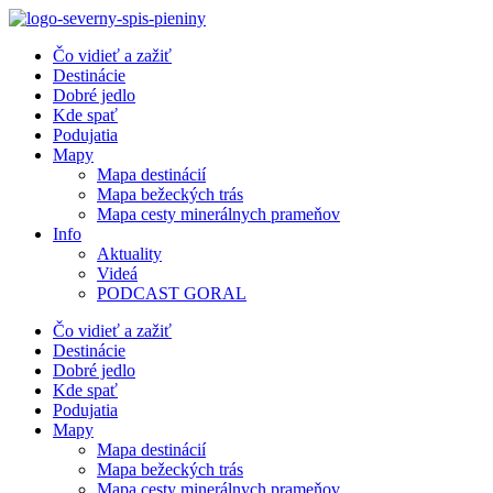
Preskočiť
na
Čo vidieť a zažiť
obsah
Destinácie
Dobré jedlo
Kde spať
Podujatia
Mapy
Mapa destinácií
Mapa bežeckých trás
Mapa cesty minerálnych prameňov
Info
Aktuality
Videá
PODCAST GORAL
Čo vidieť a zažiť
Destinácie
Dobré jedlo
Kde spať
Podujatia
Mapy
Mapa destinácií
Mapa bežeckých trás
Mapa cesty minerálnych prameňov