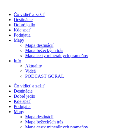
Preskočiť
na
Čo vidieť a zažiť
obsah
Destinácie
Dobré jedlo
Kde spať
Podujatia
Mapy
Mapa destinácií
Mapa bežeckých trás
Mapa cesty minerálnych prameňov
Info
Aktuality
Videá
PODCAST GORAL
Čo vidieť a zažiť
Destinácie
Dobré jedlo
Kde spať
Podujatia
Mapy
Mapa destinácií
Mapa bežeckých trás
Mapa cesty minerálnych prameňov