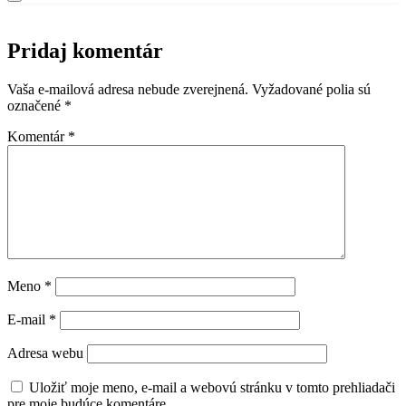
Pridaj komentár
Vaša e-mailová adresa nebude zverejnená.
Vyžadované polia sú
označené
*
Komentár
*
Meno
*
E-mail
*
Adresa webu
Uložiť moje meno, e-mail a webovú stránku v tomto prehliadači
pre moje budúce komentáre.