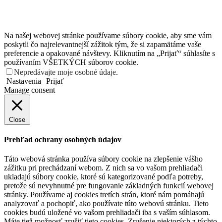
Na našej webovej stránke používame súbory cookie, aby sme vám
poskytli čo najrelevantnejší zážitok tým, že si zapamätáme vaše
preferencie a opakované návštevy. Kliknutím na „Prijať“ súhlasíte s
používaním VŠETKÝCH súborov cookie.
Nepredávajte moje osobné údaje
.
Nastavenia
Prijať
Manage consent
Close
Prehľad ochrany osobných údajov
Táto webová stránka používa súbory cookie na zlepšenie vášho
zážitku pri prechádzaní webom. Z nich sa vo vašom prehliadači
ukladajú súbory cookie, ktoré sú kategorizované podľa potreby,
pretože sú nevyhnutné pre fungovanie základných funkcií webovej
stránky. Používame aj cookies tretích strán, ktoré nám pomáhajú
analyzovať a pochopiť, ako používate túto webovú stránku. Tieto
cookies budú uložené vo vašom prehliadači iba s vaším súhlasom.
Máte tiež možnosť zrušiť tieto cookies. Zrušenie niektorých z týchto