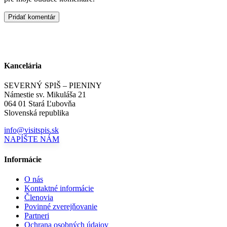
Kancelária
SEVERNÝ SPIŠ – PIENINY
Námestie sv. Mikuláša 21
064 01 Stará Ľubovňa
Slovenská republika
info@visitspis.sk
NAPÍŠTE NÁM
Informácie
O nás
Kontaktné informácie
Členovia
Povinné zverejňovanie
Partneri
Ochrana osobných údajov