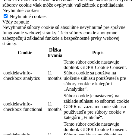
súborov cookie však môže ovplyvniť váš zážitok z prehliadania.
Neyhnutné cookies
Neyhnutné cookies
Vždy zapnuté
Nevyhnutné súbory cookie sú absolútne nevyhnutné pre správne
fungovanie webovej stránky. Tieto súbory cookie anonymne
zabezpečujú základné funkcie a bezpečnostné prvky webovej
stránky.
Dĺžka
Cookie
Popis
trvania
Tento súbor cookie nastavuje
doplnok GDPR Cookie Consent.
cookielawinfo-
11
Súbor cookie sa používa na
checkbox-analytics
months
uloženie súhlasu používateľa pre
súbory cookie v kategórii
„Analytika“.
Súbor cookie je nastavený na
základe súhlasu so súbormi cookie
cookielawinfo-
11
GDPR na zaznamenanie súhlasu
checkbox-functional
months
používateľa pre súbory cookie v
kategórii „Funkčné“.
Tento súbor cookie nastavuje
doplnok GDPR Cookie Consent.
cookielawinfo-
11
Súbory cookie sa používajú na