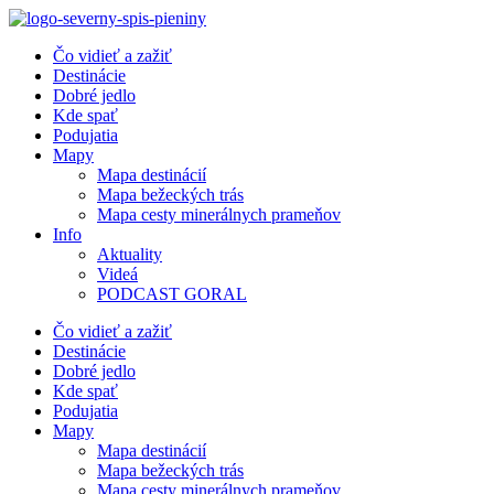
Preskočiť
na
Čo vidieť a zažiť
obsah
Destinácie
Dobré jedlo
Kde spať
Podujatia
Mapy
Mapa destinácií
Mapa bežeckých trás
Mapa cesty minerálnych prameňov
Info
Aktuality
Videá
PODCAST GORAL
Čo vidieť a zažiť
Destinácie
Dobré jedlo
Kde spať
Podujatia
Mapy
Mapa destinácií
Mapa bežeckých trás
Mapa cesty minerálnych prameňov