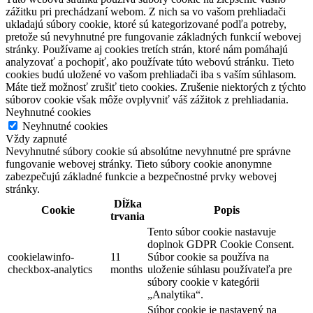
zážitku pri prechádzaní webom. Z nich sa vo vašom prehliadači
ukladajú súbory cookie, ktoré sú kategorizované podľa potreby,
pretože sú nevyhnutné pre fungovanie základných funkcií webovej
stránky. Používame aj cookies tretích strán, ktoré nám pomáhajú
analyzovať a pochopiť, ako používate túto webovú stránku. Tieto
cookies budú uložené vo vašom prehliadači iba s vaším súhlasom.
Máte tiež možnosť zrušiť tieto cookies. Zrušenie niektorých z týchto
súborov cookie však môže ovplyvniť váš zážitok z prehliadania.
Neyhnutné cookies
Neyhnutné cookies
Vždy zapnuté
Nevyhnutné súbory cookie sú absolútne nevyhnutné pre správne
fungovanie webovej stránky. Tieto súbory cookie anonymne
zabezpečujú základné funkcie a bezpečnostné prvky webovej
stránky.
Dĺžka
Cookie
Popis
trvania
Tento súbor cookie nastavuje
doplnok GDPR Cookie Consent.
cookielawinfo-
11
Súbor cookie sa používa na
checkbox-analytics
months
uloženie súhlasu používateľa pre
súbory cookie v kategórii
„Analytika“.
Súbor cookie je nastavený na