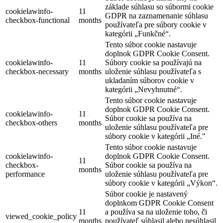
základe súhlasu so súbormi cookie
cookielawinfo-
11
GDPR na zaznamenanie súhlasu
checkbox-functional
months
používateľa pre súbory cookie v
kategórii „Funkčné“.
Tento súbor cookie nastavuje
doplnok GDPR Cookie Consent.
cookielawinfo-
11
Súbory cookie sa používajú na
checkbox-necessary
months
uloženie súhlasu používateľa s
ukladaním súborov cookie v
kategórii „Nevyhnutné“.
Tento súbor cookie nastavuje
doplnok GDPR Cookie Consent.
cookielawinfo-
11
Súbor cookie sa používa na
checkbox-others
months
uloženie súhlasu používateľa pre
súbory cookie v kategórii „Iné."
Tento súbor cookie nastavuje
cookielawinfo-
doplnok GDPR Cookie Consent.
11
checkbox-
Súbor cookie sa používa na
months
performance
uloženie súhlasu používateľa pre
súbory cookie v kategórii „Výkon“.
Súbor cookie je nastavený
doplnkom GDPR Cookie Consent
11
a používa sa na uloženie toho, či
viewed_cookie_policy
months
používateľ súhlasil alebo nesúhlasil