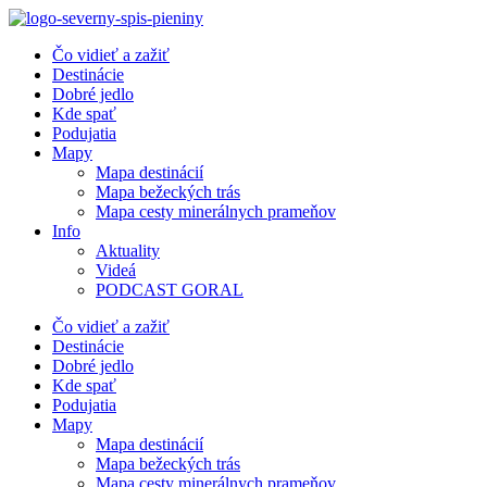
Preskočiť
na
Čo vidieť a zažiť
obsah
Destinácie
Dobré jedlo
Kde spať
Podujatia
Mapy
Mapa destinácií
Mapa bežeckých trás
Mapa cesty minerálnych prameňov
Info
Aktuality
Videá
PODCAST GORAL
Čo vidieť a zažiť
Destinácie
Dobré jedlo
Kde spať
Podujatia
Mapy
Mapa destinácií
Mapa bežeckých trás
Mapa cesty minerálnych prameňov