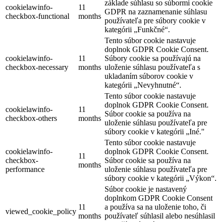
základe súhlasu so súbormi cookie
cookielawinfo-
11
GDPR na zaznamenanie súhlasu
checkbox-functional
months
používateľa pre súbory cookie v
kategórii „Funkčné“.
Tento súbor cookie nastavuje
doplnok GDPR Cookie Consent.
cookielawinfo-
11
Súbory cookie sa používajú na
checkbox-necessary
months
uloženie súhlasu používateľa s
ukladaním súborov cookie v
kategórii „Nevyhnutné“.
Tento súbor cookie nastavuje
doplnok GDPR Cookie Consent.
cookielawinfo-
11
Súbor cookie sa používa na
checkbox-others
months
uloženie súhlasu používateľa pre
súbory cookie v kategórii „Iné."
Tento súbor cookie nastavuje
cookielawinfo-
doplnok GDPR Cookie Consent.
11
checkbox-
Súbor cookie sa používa na
months
performance
uloženie súhlasu používateľa pre
súbory cookie v kategórii „Výkon“.
Súbor cookie je nastavený
doplnkom GDPR Cookie Consent
11
a používa sa na uloženie toho, či
viewed_cookie_policy
months
používateľ súhlasil alebo nesúhlasil