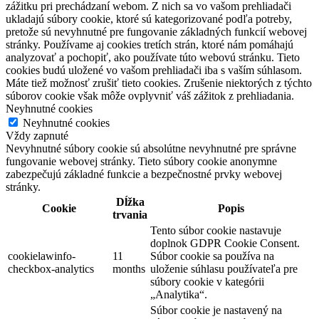
zážitku pri prechádzaní webom. Z nich sa vo vašom prehliadači
ukladajú súbory cookie, ktoré sú kategorizované podľa potreby,
pretože sú nevyhnutné pre fungovanie základných funkcií webovej
stránky. Používame aj cookies tretích strán, ktoré nám pomáhajú
analyzovať a pochopiť, ako používate túto webovú stránku. Tieto
cookies budú uložené vo vašom prehliadači iba s vaším súhlasom.
Máte tiež možnosť zrušiť tieto cookies. Zrušenie niektorých z týchto
súborov cookie však môže ovplyvniť váš zážitok z prehliadania.
Neyhnutné cookies
Neyhnutné cookies
Vždy zapnuté
Nevyhnutné súbory cookie sú absolútne nevyhnutné pre správne
fungovanie webovej stránky. Tieto súbory cookie anonymne
zabezpečujú základné funkcie a bezpečnostné prvky webovej
stránky.
Dĺžka
Cookie
Popis
trvania
Tento súbor cookie nastavuje
doplnok GDPR Cookie Consent.
cookielawinfo-
11
Súbor cookie sa používa na
checkbox-analytics
months
uloženie súhlasu používateľa pre
súbory cookie v kategórii
„Analytika“.
Súbor cookie je nastavený na