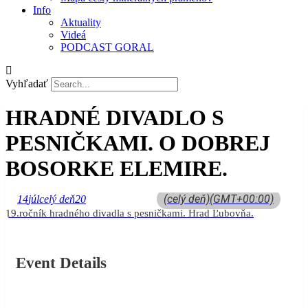
Info
Aktuality
Videá
PODCAST GORAL
Vyhľadať
HRADNÉ DIVADLO S
PESNIČKAMI. O DOBREJ
BOSORKE ELEMIRE.
(celý deň)
(GMT+00:00)
14
júl
celý deň
20
19.ročník hradného divadla s pesničkami. Hrad Ľubovňa.
Event Details