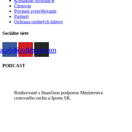
Kontaktné informácie
Členovia
Povinné zverejňovanie
Partneri
Ochrana osobných údajov
Sociálne siete
acebook
Youtube
Instagram
PODCAST
Realizované s finančnou podporou Ministerstva
cestovného ruchu a športu SR.