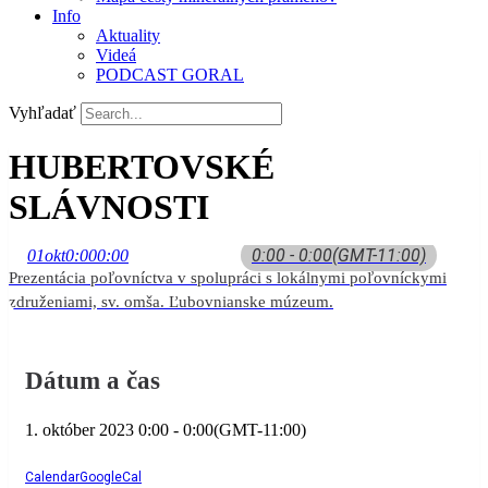
Info
Aktuality
Videá
PODCAST GORAL
Vyhľadať
HUBERTOVSKÉ
SLÁVNOSTI
0:00 - 0:00
(GMT-11:00)
01
okt
0:00
0:00
Prezentácia poľovníctva v spolupráci s lokálnymi poľovníckymi
združeniami, sv. omša. Ľubovnianske múzeum.
Dátum a čas
1. október 2023
0:00
-
0:00
(GMT-11:00)
Calendar
GoogleCal