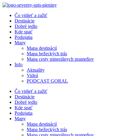
Preskočiť
na
Čo vidieť a zažiť
obsah
Destinácie
Dobré jedlo
Kde spať
Podujatia
Mapy
Mapa destinácií
Mapa bežeckých trás
Mapa cesty minerálnych prameňov
Info
Aktuality
Videá
PODCAST GORAL
Čo vidieť a zažiť
Destinácie
Dobré jedlo
Kde spať
Podujatia
Mapy
Mapa destinácií
Mapa bežeckých trás
Mapa cesty minerálnych prameňov