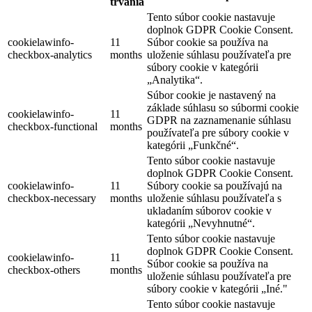
trvania
Tento súbor cookie nastavuje
doplnok GDPR Cookie Consent.
cookielawinfo-
11
Súbor cookie sa používa na
checkbox-analytics
months
uloženie súhlasu používateľa pre
súbory cookie v kategórii
„Analytika“.
Súbor cookie je nastavený na
základe súhlasu so súbormi cookie
cookielawinfo-
11
GDPR na zaznamenanie súhlasu
checkbox-functional
months
používateľa pre súbory cookie v
kategórii „Funkčné“.
Tento súbor cookie nastavuje
doplnok GDPR Cookie Consent.
cookielawinfo-
11
Súbory cookie sa používajú na
checkbox-necessary
months
uloženie súhlasu používateľa s
ukladaním súborov cookie v
kategórii „Nevyhnutné“.
Tento súbor cookie nastavuje
doplnok GDPR Cookie Consent.
cookielawinfo-
11
Súbor cookie sa používa na
checkbox-others
months
uloženie súhlasu používateľa pre
súbory cookie v kategórii „Iné."
Tento súbor cookie nastavuje