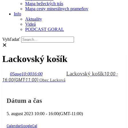
Mapa bežeckých trás
Mapa cesty minerálnych prameňov
Info
Aktuality
Videá
PODCAST GORAL
Vyhľadať
Lackovský košík
Lackovský košík
10:00 -
05
aug
10:00
16:00
16:00
(GMT-11:00)
Obec Lacková
Dátum a čas
5. august 2023
10:00
-
16:00
(GMT-11:00)
Calendar
GoogleCal