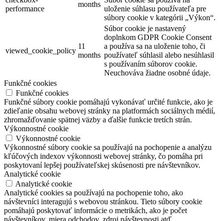
months
performance
uloženie súhlasu používateľa pre
súbory cookie v kategórii „Výkon“.
Súbor cookie je nastavený
doplnkom GDPR Cookie Consent
11
a používa sa na uloženie toho, či
viewed_cookie_policy
months
používateľ súhlasil alebo nesúhlasil
s používaním súborov cookie.
Neuchováva žiadne osobné údaje.
Funkčné cookies
Funkčné cookies
Funkčné súbory cookie pomáhajú vykonávať určité funkcie, ako je
zdieľanie obsahu webovej stránky na platformách sociálnych médií,
zhromažďovanie spätnej väzby a ďalšie funkcie tretích strán.
Výkonnostné cookie
Výkonnostné cookie
Výkonnostné súbory cookie sa používajú na pochopenie a analýzu
kľúčových indexov výkonnosti webovej stránky, čo pomáha pri
poskytovaní lepšej používateľskej skúsenosti pre návštevníkov.
Analytické cookie
Analytické cookie
Analytické cookies sa používajú na pochopenie toho, ako
návštevníci interagujú s webovou stránkou. Tieto súbory cookie
pomáhajú poskytovať informácie o metrikách, ako je počet
návštevníkov, miera odchodov, zdroj návštevnosti atď.