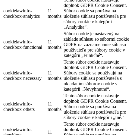
doplnok GDPR Cookie Consent.
cookielawinfo-
11
Súbor cookie sa používa na
checkbox-analytics
months
uloženie súhlasu používateľa pre
súbory cookie v kategórii
„Analytika“.
Súbor cookie je nastavený na
základe súhlasu so súbormi cookie
cookielawinfo-
11
GDPR na zaznamenanie súhlasu
checkbox-functional
months
používateľa pre súbory cookie v
kategórii „Funkčné“.
Tento súbor cookie nastavuje
doplnok GDPR Cookie Consent.
cookielawinfo-
11
Súbory cookie sa používajú na
checkbox-necessary
months
uloženie súhlasu používateľa s
ukladaním súborov cookie v
kategórii „Nevyhnutné“.
Tento súbor cookie nastavuje
doplnok GDPR Cookie Consent.
cookielawinfo-
11
Súbor cookie sa používa na
checkbox-others
months
uloženie súhlasu používateľa pre
súbory cookie v kategórii „Iné."
Tento súbor cookie nastavuje
cookielawinfo-
doplnok GDPR Cookie Consent.
11
checkbox-
Súbor cookie sa používa na