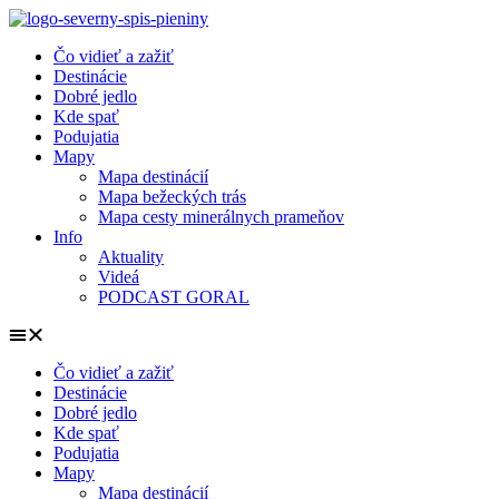
Preskočiť
na
Čo vidieť a zažiť
obsah
Destinácie
Dobré jedlo
Kde spať
Podujatia
Mapy
Mapa destinácií
Mapa bežeckých trás
Mapa cesty minerálnych prameňov
Info
Aktuality
Videá
PODCAST GORAL
Čo vidieť a zažiť
Destinácie
Dobré jedlo
Kde spať
Podujatia
Mapy
Mapa destinácií