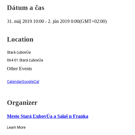
Dátum a čas
31. máj 2019
10:00
-
2. jún 2019
0:00
(GMT+02:00)
Location
Stará ĽubovÚa
064 01 Stará ĽubovÚa
Other Events
Calendar
GoogleCal
Organizer
Mesto Stará ĽubovÚa a Salaš u Franka
Learn More