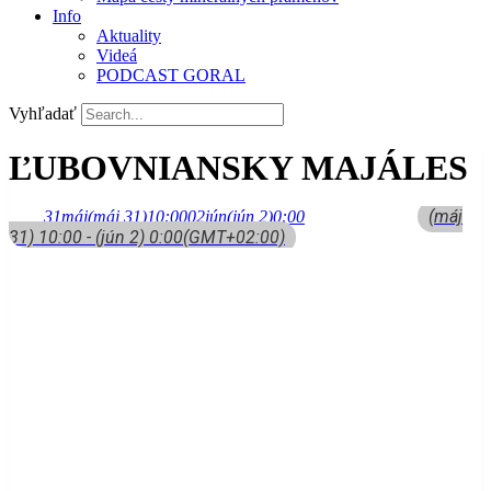
Info
Aktuality
Videá
PODCAST GORAL
Vyhľadať
ĽUBOVNIANSKY MAJÁLES
(máj
31
máj
(máj 31)
10:00
02
jún
(jún 2)
0:00
31) 10:00 - (jún 2) 0:00
(GMT+02:00)