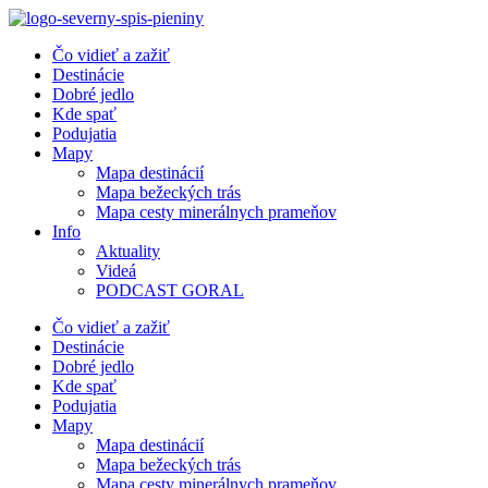
Preskočiť
na
Čo vidieť a zažiť
obsah
Destinácie
Dobré jedlo
Kde spať
Podujatia
Mapy
Mapa destinácií
Mapa bežeckých trás
Mapa cesty minerálnych prameňov
Info
Aktuality
Videá
PODCAST GORAL
Čo vidieť a zažiť
Destinácie
Dobré jedlo
Kde spať
Podujatia
Mapy
Mapa destinácií
Mapa bežeckých trás
Mapa cesty minerálnych prameňov