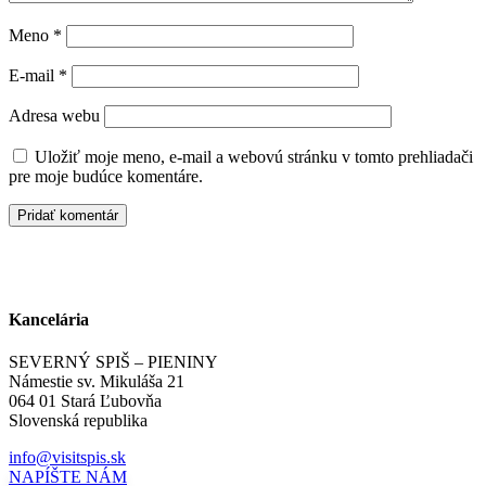
Meno
*
E-mail
*
Adresa webu
Uložiť moje meno, e-mail a webovú stránku v tomto prehliadači
pre moje budúce komentáre.
Kancelária
SEVERNÝ SPIŠ – PIENINY
Námestie sv. Mikuláša 21
064 01 Stará Ľubovňa
Slovenská republika
info@visitspis.sk
NAPÍŠTE NÁM