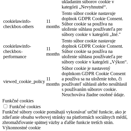
ukladaním súborov cookie v
kategórii „Nevyhnutné“.
Tento súbor cookie nastavuje
doplnok GDPR Cookie Consent.
cookielawinfo-
11
Súbor cookie sa používa na
checkbox-others
months
uloženie súhlasu používateľa pre
súbory cookie v kategórii „Iné."
Tento súbor cookie nastavuje
cookielawinfo-
doplnok GDPR Cookie Consent.
11
checkbox-
Súbor cookie sa používa na
months
performance
uloženie súhlasu používateľa pre
súbory cookie v kategórii „Výkon“.
Súbor cookie je nastavený
doplnkom GDPR Cookie Consent
11
a používa sa na uloženie toho, či
viewed_cookie_policy
months
používateľ súhlasil alebo nesúhlasil
s používaním súborov cookie.
Neuchováva žiadne osobné údaje.
Funkčné cookies
Funkčné cookies
Funkčné súbory cookie pomáhajú vykonávať určité funkcie, ako je
zdieľanie obsahu webovej stránky na platformách sociálnych médií,
zhromažďovanie spätnej väzby a ďalšie funkcie tretích strán.
Výkonnostné cookie