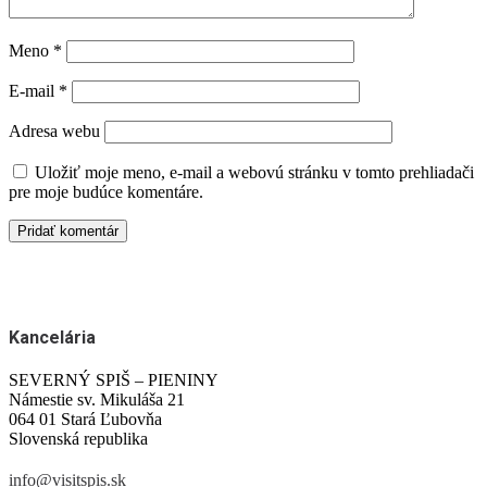
Meno
*
E-mail
*
Adresa webu
Uložiť moje meno, e-mail a webovú stránku v tomto prehliadači
pre moje budúce komentáre.
Kancelária
SEVERNÝ SPIŠ – PIENINY
Námestie sv. Mikuláša 21
064 01 Stará Ľubovňa
Slovenská republika
info@visitspis.sk