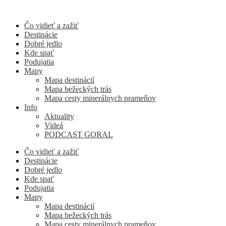
Preskočiť
na
Čo vidieť a zažiť
obsah
Destinácie
Dobré jedlo
Kde spať
Podujatia
Mapy
Mapa destinácií
Mapa bežeckých trás
Mapa cesty minerálnych prameňov
Info
Aktuality
Videá
PODCAST GORAL
Čo vidieť a zažiť
Destinácie
Dobré jedlo
Kde spať
Podujatia
Mapy
Mapa destinácií
Mapa bežeckých trás
Mapa cesty minerálnych prameňov