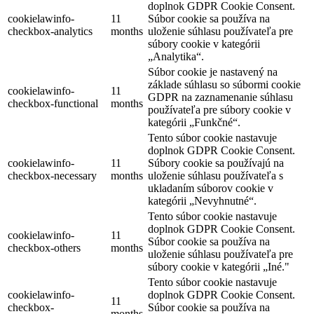
doplnok GDPR Cookie Consent.
cookielawinfo-
11
Súbor cookie sa používa na
checkbox-analytics
months
uloženie súhlasu používateľa pre
súbory cookie v kategórii
„Analytika“.
Súbor cookie je nastavený na
základe súhlasu so súbormi cookie
cookielawinfo-
11
GDPR na zaznamenanie súhlasu
checkbox-functional
months
používateľa pre súbory cookie v
kategórii „Funkčné“.
Tento súbor cookie nastavuje
doplnok GDPR Cookie Consent.
cookielawinfo-
11
Súbory cookie sa používajú na
checkbox-necessary
months
uloženie súhlasu používateľa s
ukladaním súborov cookie v
kategórii „Nevyhnutné“.
Tento súbor cookie nastavuje
doplnok GDPR Cookie Consent.
cookielawinfo-
11
Súbor cookie sa používa na
checkbox-others
months
uloženie súhlasu používateľa pre
súbory cookie v kategórii „Iné."
Tento súbor cookie nastavuje
cookielawinfo-
doplnok GDPR Cookie Consent.
11
checkbox-
Súbor cookie sa používa na
months