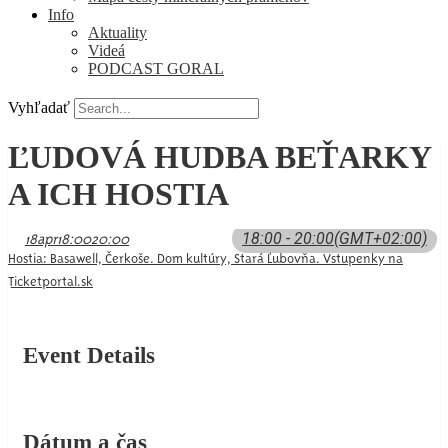
Info
Aktuality
Videá
PODCAST GORAL
Vyhľadať
ĽUDOVÁ HUDBA BEŤARKY
A ICH HOSTIA
18:00 - 20:00
(GMT+02:00)
18
apr
18:00
20:00
Hostia: Basawell, Čerkoše. Dom kultúry, Stará Ľubovňa. Vstupenky na
Ticketportal.sk
Event Details
Dátum a čas