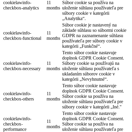
cookielawinfo-
11
Súbor cookie sa používa na
checkbox-analytics
months
uloženie súhlasu používateľa pre
súbory cookie v kategórii
„Analytika“.
Súbor cookie je nastavený na
základe súhlasu so súbormi cookie
cookielawinfo-
11
GDPR na zaznamenanie súhlasu
checkbox-functional
months
používateľa pre súbory cookie v
kategórii „Funkčné“.
Tento súbor cookie nastavuje
doplnok GDPR Cookie Consent.
cookielawinfo-
11
Súbory cookie sa používajú na
checkbox-necessary
months
uloženie súhlasu používateľa s
ukladaním súborov cookie v
kategórii „Nevyhnutné“.
Tento súbor cookie nastavuje
doplnok GDPR Cookie Consent.
cookielawinfo-
11
Súbor cookie sa používa na
checkbox-others
months
uloženie súhlasu používateľa pre
súbory cookie v kategórii „Iné."
Tento súbor cookie nastavuje
cookielawinfo-
doplnok GDPR Cookie Consent.
11
checkbox-
Súbor cookie sa používa na
months
performance
uloženie súhlasu používateľa pre