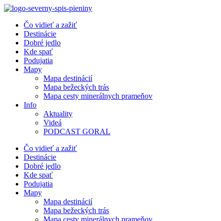
Preskočiť
na
Čo vidieť a zažiť
obsah
Destinácie
Dobré jedlo
Kde spať
Podujatia
Mapy
Mapa destinácií
Mapa bežeckých trás
Mapa cesty minerálnych prameňov
Info
Aktuality
Videá
PODCAST GORAL
Čo vidieť a zažiť
Destinácie
Dobré jedlo
Kde spať
Podujatia
Mapy
Mapa destinácií
Mapa bežeckých trás
Mapa cesty minerálnych prameňov