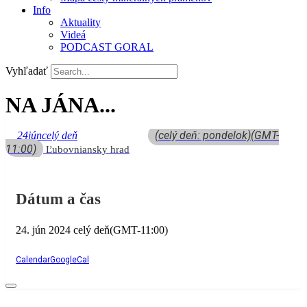
Info
Aktuality
Videá
PODCAST GORAL
Vyhľadať
NA JÁNA...
(celý deň: pondelok)
(GMT-
24
jún
celý deň
11:00)
Ľubovniansky hrad
Dátum a čas
24. jún 2024
celý deň
(GMT-11:00)
Calendar
GoogleCal