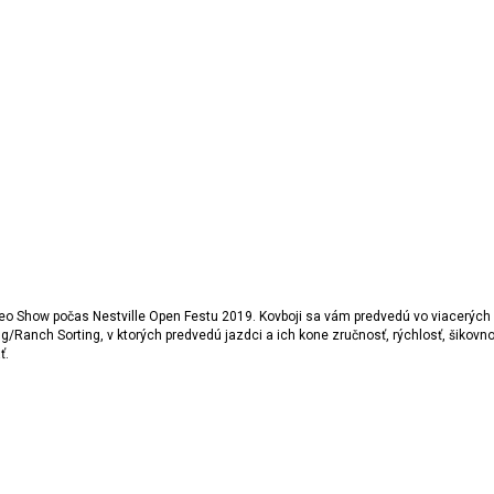
deo Show počas Nestville Open Festu 2019. Kovboji sa vám predvedú vo viacerých 
anch Sorting, v ktorých predvedú jazdci a ich kone zručnosť, rýchlosť, šikovnos
ť.