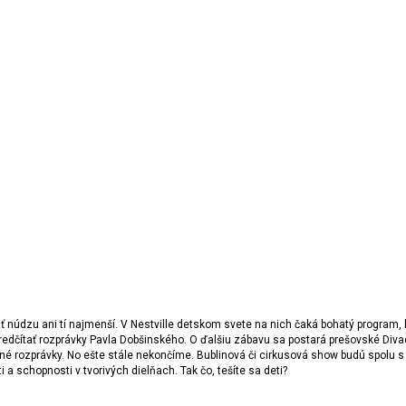
núdzu ani tí najmenší. V Nestville detskom svete na nich čaká bohatý program, 
edčítať rozprávky Pavla Dobšinského. O ďalšiu zábavu sa postará prešovské Divadl
é rozprávky. No ešte stále nekončíme. Bublinová či cirkusová show budú spolu s 
 a schopnosti v tvorivých dielňach. Tak čo, tešíte sa deti?