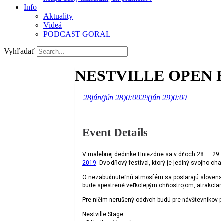
Info
Aktuality
Videá
PODCAST GORAL
Vyhľadať
NESTVILLE OPEN F
28
jún
(jún 28)
0:00
29
(jún 29)
0:00
Event Details
V malebnej dedinke Hniezdne sa v dňoch 28. – 29.
2019
. Dvojdňový festival, ktorý je jediný svojho
O nezabudnuteľnú atmosféru sa postarajú slovenské
bude spestrené veľkolepým ohňostrojom, atrakciami 
Pre ničím nerušený oddych budú pre návštevníkov 
Nestville Stage: