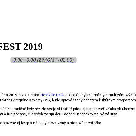
EST 2019
0:00 - 0:00
(29)
(GMT+02:00)
 júna 2019 otvoria brány
Nestville Park
u už po ôsmykrát známym multižánrovým k
 charakteru v regióne severný Spiš, bude sprevádzaný bohatým kultúrnym programom
 i zahraničné hviezdy. Na svoje si taktiež prídu aj tí najmenší vďaka obľúbeným
a fun zónami, v ktorých zažijú deti i dospelí neopakovateľné zážitky.
pripravené aj bezplatné oddychové zóny a stanové mestečko.