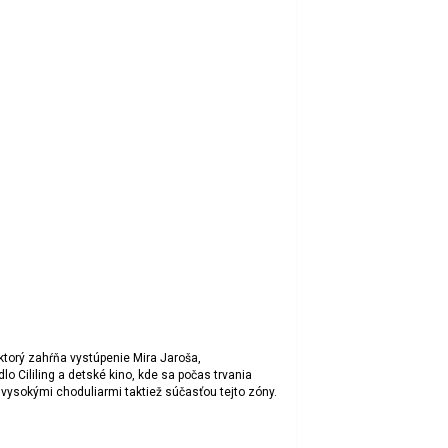
ktorý zahŕňa vystúpenie Mira Jaroša,
o Cililing a detské kino, kde sa počas trvania
vysokými choduliarmi taktiež súčasťou tejto zóny.