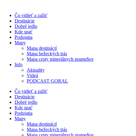
Preskočiť
na
Čo vidieť a zažiť
obsah
Destinácie
Dobré jedlo
Kde spať
Podujatia
Mapy
Mapa destinácií
Mapa bežeckých trás
Mapa cesty minerálnych prameňov
Info
Aktuality
Videá
PODCAST GORAL
Čo vidieť a zažiť
Destinácie
Dobré jedlo
Kde spať
Podujatia
Mapy
Mapa destinácií
Mapa bežeckých trás
Mapa cesty minerálnych prameňov