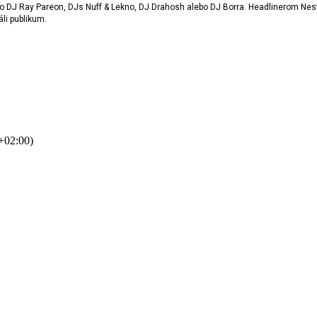
o DJ Ray Pareon, DJs Nuff & Lekno, DJ Drahosh alebo DJ Borra. Headlinerom Nestvi
li publikum.
02:00)