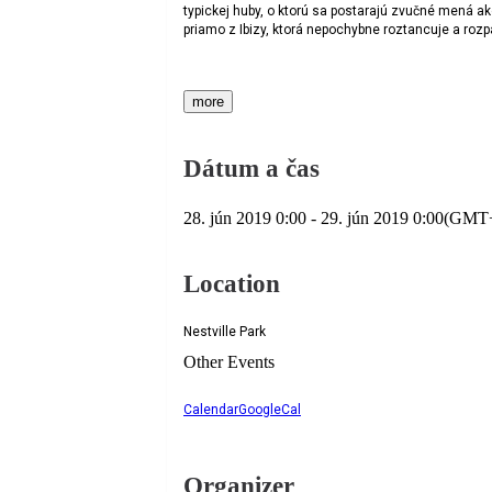
typickej huby, o ktorú sa postarajú zvučné mená ak
priamo z Ibizy, ktorá nepochybne roztancuje a rozpá
more
Dátum a čas
28. jún 2019
0:00
-
29. jún 2019
0:00
(GMT+
Location
Nestville Park
Other Events
Calendar
GoogleCal
Organizer