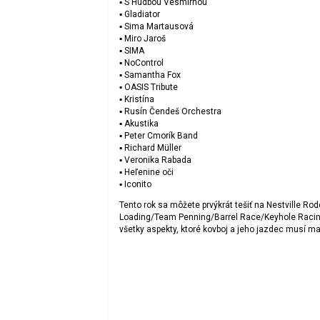
▪️ S Hudbou Vesmírnou
▪️ Gladiator
▪️ Sima Martausová
▪️ Miro Jaroš
▪️ SIMA
▪️ NoControl
▪️ Samantha Fox
▪️ OASIS Tribute
▪️ Kristína
▪️ Rusín Čendeš Orchestra
▪️ Akustika
▪️ Peter Cmorík Band
▪️ Richard Müller
▪️ Veronika Rabada
▪️ Heľenine oči
▪️ Iconito
Tento rok sa môžete prvýkrát tešiť na Nestville Ro
Loading/Team Penning/Barrel Race/Keyhole Racing/R
všetky aspekty, ktoré kovboj a jeho jazdec musí ma