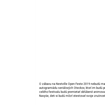
O zábavu na Nestville Open Feste 2019 nebudú mať 
autogramiádu seriálových Oteckov, ktorí im budú pr
celého festivalu budú premietať obľúbené animovan
Navyše, deti si budú môcť otestovať svoje zručnosti