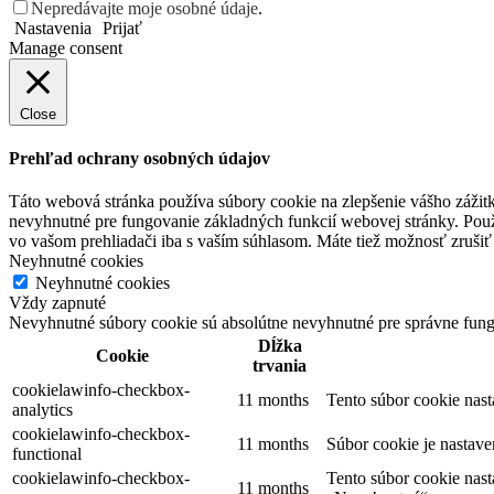
Nepredávajte moje osobné údaje
.
Nastavenia
Prijať
Manage consent
Close
Prehľad ochrany osobných údajov
Táto webová stránka používa súbory cookie na zlepšenie vášho zážitk
nevyhnutné pre fungovanie základných funkcií webovej stránky. Použ
vo vašom prehliadači iba s vaším súhlasom. Máte tiež možnosť zrušiť 
Neyhnutné cookies
Neyhnutné cookies
Vždy zapnuté
Nevyhnutné súbory cookie sú absolútne nevyhnutné pre správne fung
Dĺžka
Cookie
trvania
cookielawinfo-checkbox-
11 months
Tento súbor cookie nas
analytics
cookielawinfo-checkbox-
11 months
Súbor cookie je nastav
functional
cookielawinfo-checkbox-
Tento súbor cookie nas
11 months