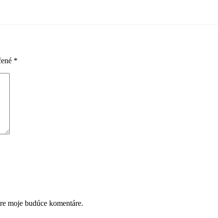
čené
*
pre moje budúce komentáre.