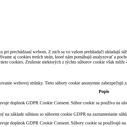
u pri prechádzaní webom. Z nich sa vo vašom prehliadači ukladajú súb
ívame aj cookies tretích strán, ktoré nám pomáhajú analyzovať a pocho
tieto cookies. Zrušenie niektorých z týchto súborov cookie však môže o
ovanie webovej stránky. Tieto súbory cookie anonymne zabezpečujú z
Popis
tavuje doplnok GDPR Cookie Consent. Súbor cookie sa používa na ulože
ený na základe súhlasu so súbormi cookie GDPR na zaznamenanie súhla
tavuje doplnok GDPR Cookie Consent. Súbory cookie sa používajú na u