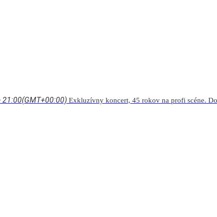
- 21:00
(GMT+00:00)
Exkluzívny koncert, 45 rokov na profi scéne. D