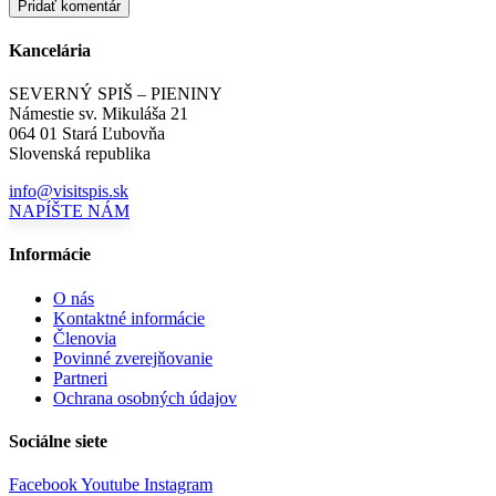
Kancelária
SEVERNÝ SPIŠ – PIENINY
Námestie sv. Mikuláša 21
064 01 Stará Ľubovňa
Slovenská republika
info@visitspis.sk
NAPÍŠTE NÁM
Informácie
O nás
Kontaktné informácie
Členovia
Povinné zverejňovanie
Partneri
Ochrana osobných údajov
Sociálne siete
Facebook
Youtube
Instagram