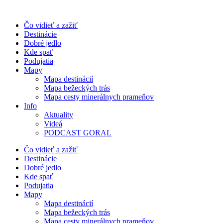
Preskočiť
na
Čo vidieť a zažiť
obsah
Destinácie
Dobré jedlo
Kde spať
Podujatia
Mapy
Mapa destinácií
Mapa bežeckých trás
Mapa cesty minerálnych prameňov
Info
Aktuality
Videá
PODCAST GORAL
Čo vidieť a zažiť
Destinácie
Dobré jedlo
Kde spať
Podujatia
Mapy
Mapa destinácií
Mapa bežeckých trás
Mapa cesty minerálnych prameňov