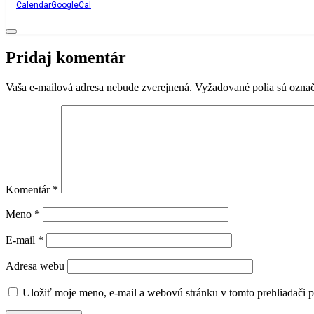
Calendar
GoogleCal
Pridaj komentár
Vaša e-mailová adresa nebude zverejnená.
Vyžadované polia sú ozna
Komentár
*
Meno
*
E-mail
*
Adresa webu
Uložiť moje meno, e-mail a webovú stránku v tomto prehliadači 