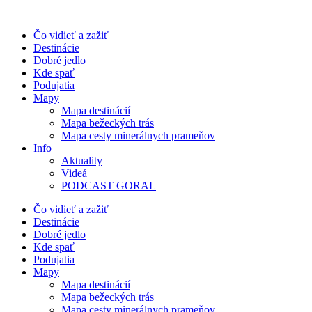
Preskočiť
na
Čo vidieť a zažiť
obsah
Destinácie
Dobré jedlo
Kde spať
Podujatia
Mapy
Mapa destinácií
Mapa bežeckých trás
Mapa cesty minerálnych prameňov
Info
Aktuality
Videá
PODCAST GORAL
Čo vidieť a zažiť
Destinácie
Dobré jedlo
Kde spať
Podujatia
Mapy
Mapa destinácií
Mapa bežeckých trás
Mapa cesty minerálnych prameňov