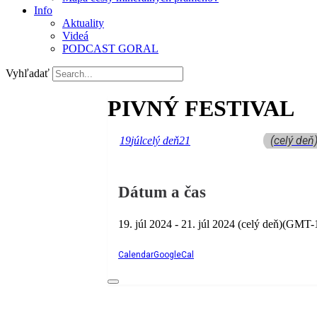
Info
Aktuality
Videá
PODCAST GORAL
Vyhľadať
PIVNÝ FESTIVAL
(celý deň
19
júl
celý deň
21
Dátum a čas
19. júl 2024
-
21. júl 2024
(celý deň)
(GMT-1
Calendar
GoogleCal