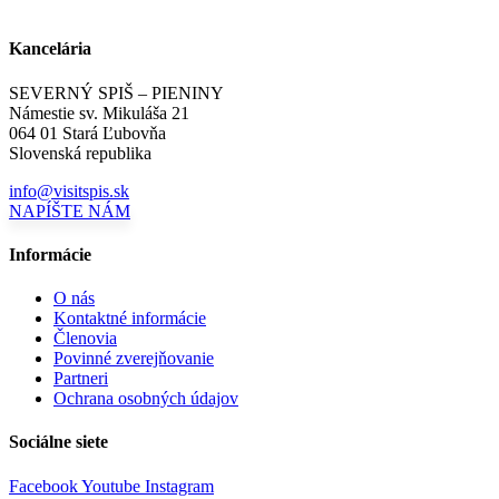
Kancelária
SEVERNÝ SPIŠ – PIENINY
Námestie sv. Mikuláša 21
064 01 Stará Ľubovňa
Slovenská republika
info@visitspis.sk
NAPÍŠTE NÁM
Informácie
O nás
Kontaktné informácie
Členovia
Povinné zverejňovanie
Partneri
Ochrana osobných údajov
Sociálne siete
Facebook
Youtube
Instagram