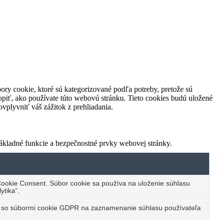
ory cookie, ktoré sú kategorizované podľa potreby, pretože sú
piť, ako používate túto webovú stránku. Tieto cookies budú uložené
vplyvniť váš zážitok z prehliadania.
ákladné funkcie a bezpečnostné prvky webovej stránky.
ookie Consent. Súbor cookie sa používa na uloženie súhlasu
ytika“.
u so súbormi cookie GDPR na zaznamenanie súhlasu používateľa