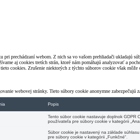
u pri prechádzaní webom. Z nich sa vo vašom prehliadači ukladajú súb
ívame aj cookies tretích strán, ktoré nám pomáhajú analyzovať a pocho
tieto cookies. Zrušenie niektorých z týchto súborov cookie však môže o
ovanie webovej stránky. Tieto súbory cookie anonymne zabezpečujú z
nia
Popis
Tento súbor cookie nastavuje doplnok GDPR C
používateľa pre súbory cookie v kategórii „Anal
Súbor cookie je nastavený na základe súhlas
pre súbory cookie v kategórii „Funkčné“.