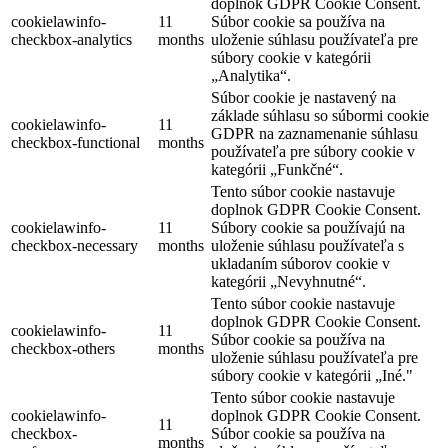
doplnok GDPR Cookie Consent.
cookielawinfo-
11
Súbor cookie sa používa na
checkbox-analytics
months
uloženie súhlasu používateľa pre
súbory cookie v kategórii
„Analytika“.
Súbor cookie je nastavený na
základe súhlasu so súbormi cookie
cookielawinfo-
11
GDPR na zaznamenanie súhlasu
checkbox-functional
months
používateľa pre súbory cookie v
kategórii „Funkčné“.
Tento súbor cookie nastavuje
doplnok GDPR Cookie Consent.
cookielawinfo-
11
Súbory cookie sa používajú na
checkbox-necessary
months
uloženie súhlasu používateľa s
ukladaním súborov cookie v
kategórii „Nevyhnutné“.
Tento súbor cookie nastavuje
doplnok GDPR Cookie Consent.
cookielawinfo-
11
Súbor cookie sa používa na
checkbox-others
months
uloženie súhlasu používateľa pre
súbory cookie v kategórii „Iné."
Tento súbor cookie nastavuje
cookielawinfo-
doplnok GDPR Cookie Consent.
11
checkbox-
Súbor cookie sa používa na
months