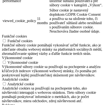
performance
uloženie súhlasu používateľa pre
súbory cookie v kategórii „Výkon“.
Súbor cookie je nastavený
doplnkom GDPR Cookie Consent
11
a používa sa na uloženie toho, či
viewed_cookie_policy
months
používateľ súhlasil alebo nesúhlasil
s používaním súborov cookie.
Neuchováva žiadne osobné údaje.
Funkčné cookies
Funkčné cookies
Funkčné súbory cookie pomáhajú vykonávať určité funkcie, ako je
zdieľanie obsahu webovej stránky na platformách sociálnych médií,
zhromažďovanie spätnej väzby a ďalšie funkcie tretích strán.
Výkonnostné cookie
Výkonnostné cookie
Výkonnostné súbory cookie sa používajú na pochopenie a analýzu
kľúčových indexov výkonnosti webovej stránky, čo pomáha pri
poskytovaní lepšej používateľskej skúsenosti pre návštevníkov.
Analytické cookie
Analytické cookie
Analytické cookies sa používajú na pochopenie toho, ako
návštevníci interagujú s webovou stránkou. Tieto súbory cookie
pomáhajú poskytovať informácie o metrikách, ako je počet
návštevníkov, miera odchodov, zdroj návštevnosti atď.