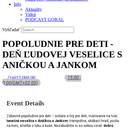
Info
Aktuality
Videá
PODCAST GORAL
Vyhľadať
POPOLUDNIE PRE DETI -
DEŇ ĽUDOVEJ VESELICE S
ANIČKOU A JANKOM
15:00 -
21
júl
15:00
0:00
0:00
(GMT+02:00)
Event Details
Zábavné popoludnie pre deti – súťaže a hry pre deti, maľovanie na tvár,
tanečná veselica s Aničkou a Jankom
, trampolína, skákací hrad, jazda
na koni, streľba z luku a kuše. Nezabudnite si so sebou vziať
dobrú