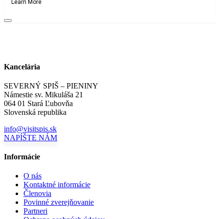
Learn More
Kancelária
SEVERNÝ SPIŠ – PIENINY
Námestie sv. Mikuláša 21
064 01 Stará Ľubovňa
Slovenská republika
info@visitspis.sk
NAPÍŠTE NÁM
Informácie
O nás
Kontaktné informácie
Členovia
Povinné zverejňovanie
Partneri