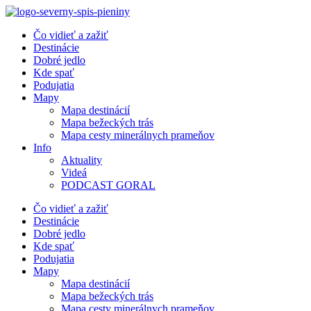
Preskočiť
na
Čo vidieť a zažiť
obsah
Destinácie
Dobré jedlo
Kde spať
Podujatia
Mapy
Mapa destinácií
Mapa bežeckých trás
Mapa cesty minerálnych prameňov
Info
Aktuality
Videá
PODCAST GORAL
Čo vidieť a zažiť
Destinácie
Dobré jedlo
Kde spať
Podujatia
Mapy
Mapa destinácií
Mapa bežeckých trás
Mapa cesty minerálnych prameňov