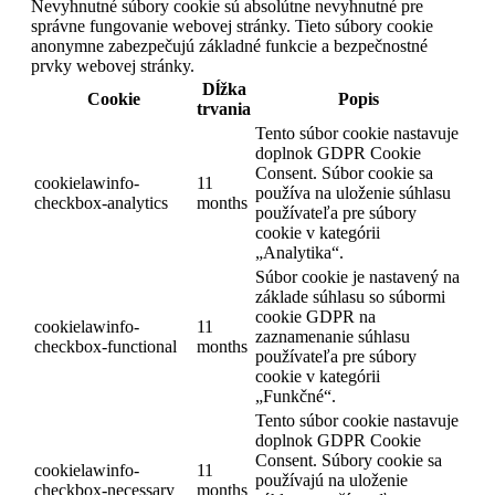
Nevyhnutné súbory cookie sú absolútne nevyhnutné pre
správne fungovanie webovej stránky. Tieto súbory cookie
anonymne zabezpečujú základné funkcie a bezpečnostné
prvky webovej stránky.
Dĺžka
Cookie
Popis
trvania
Tento súbor cookie nastavuje
doplnok GDPR Cookie
Consent. Súbor cookie sa
cookielawinfo-
11
používa na uloženie súhlasu
checkbox-analytics
months
používateľa pre súbory
cookie v kategórii
„Analytika“.
Súbor cookie je nastavený na
základe súhlasu so súbormi
cookie GDPR na
cookielawinfo-
11
zaznamenanie súhlasu
checkbox-functional
months
používateľa pre súbory
cookie v kategórii
„Funkčné“.
Tento súbor cookie nastavuje
doplnok GDPR Cookie
Consent. Súbory cookie sa
cookielawinfo-
11
používajú na uloženie
checkbox-necessary
months