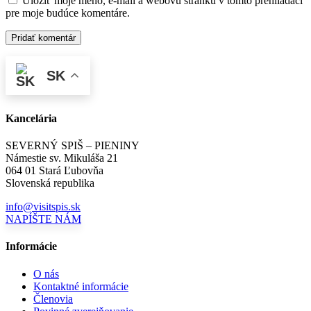
Uložiť moje meno, e-mail a webovú stránku v tomto prehliadači
pre moje budúce komentáre.
SK
Kancelária
SEVERNÝ SPIŠ – PIENINY
Námestie sv. Mikuláša 21
064 01 Stará Ľubovňa
Slovenská republika
info@visitspis.sk
NAPÍŠTE NÁM
Informácie
O nás
Kontaktné informácie
Členovia