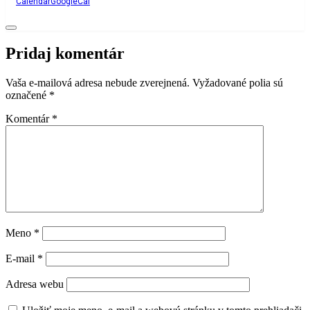
Calendar
GoogleCal
Pridaj komentár
Vaša e-mailová adresa nebude zverejnená.
Vyžadované polia sú
označené
*
Komentár
*
Meno
*
E-mail
*
Adresa webu