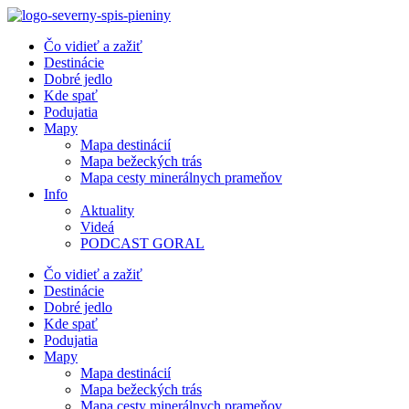
Preskočiť
na
Čo vidieť a zažiť
obsah
Destinácie
Dobré jedlo
Kde spať
Podujatia
Mapy
Mapa destinácií
Mapa bežeckých trás
Mapa cesty minerálnych prameňov
Info
Aktuality
Videá
PODCAST GORAL
Čo vidieť a zažiť
Destinácie
Dobré jedlo
Kde spať
Podujatia
Mapy
Mapa destinácií
Mapa bežeckých trás
Mapa cesty minerálnych prameňov