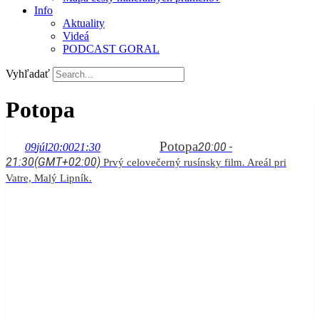
Info
Aktuality
Videá
PODCAST GORAL
Vyhľadať
Potopa
Potopa
20:00 -
09
júl
20:00
21:30
21:30
(GMT+02:00)
Prvý celovečerný rusínsky film. Areál pri
Vatre, Malý Lipník.