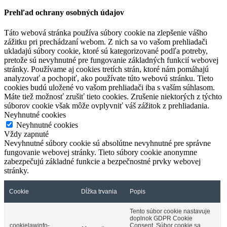
Prehľad ochrany osobných údajov
Táto webová stránka používa súbory cookie na zlepšenie vášho
zážitku pri prechádzaní webom. Z nich sa vo vašom prehliadači
ukladajú súbory cookie, ktoré sú kategorizované podľa potreby,
pretože sú nevyhnutné pre fungovanie základných funkcií webovej
stránky. Používame aj cookies tretích strán, ktoré nám pomáhajú
analyzovať a pochopiť, ako používate túto webovú stránku. Tieto
cookies budú uložené vo vašom prehliadači iba s vaším súhlasom.
Máte tiež možnosť zrušiť tieto cookies. Zrušenie niektorých z týchto
súborov cookie však môže ovplyvniť váš zážitok z prehliadania.
Neyhnutné cookies
Neyhnutné cookies
Vždy zapnuté
Nevyhnutné súbory cookie sú absolútne nevyhnutné pre správne
fungovanie webovej stránky. Tieto súbory cookie anonymne
zabezpečujú základné funkcie a bezpečnostné prvky webovej
stránky.
Cookie
Dĺžka trvania
Popis
Tento súbor cookie nastavuje
doplnok GDPR Cookie
cookielawinfo-
Consent. Súbor cookie sa