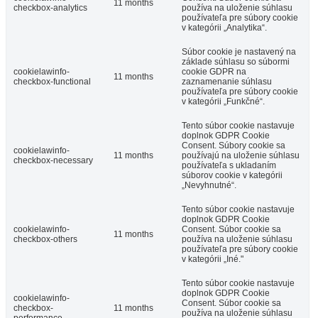
11 months
checkbox-analytics
používa na uloženie súhlasu
používateľa pre súbory cookie
v kategórii „Analytika“.
Súbor cookie je nastavený na
základe súhlasu so súbormi
cookielawinfo-
cookie GDPR na
11 months
checkbox-functional
zaznamenanie súhlasu
používateľa pre súbory cookie
v kategórii „Funkčné“.
Tento súbor cookie nastavuje
doplnok GDPR Cookie
Consent. Súbory cookie sa
cookielawinfo-
11 months
používajú na uloženie súhlasu
checkbox-necessary
používateľa s ukladaním
súborov cookie v kategórii
„Nevyhnutné“.
Tento súbor cookie nastavuje
doplnok GDPR Cookie
cookielawinfo-
Consent. Súbor cookie sa
11 months
checkbox-others
používa na uloženie súhlasu
používateľa pre súbory cookie
v kategórii „Iné."
Tento súbor cookie nastavuje
doplnok GDPR Cookie
cookielawinfo-
Consent. Súbor cookie sa
checkbox-
11 months
používa na uloženie súhlasu
performance