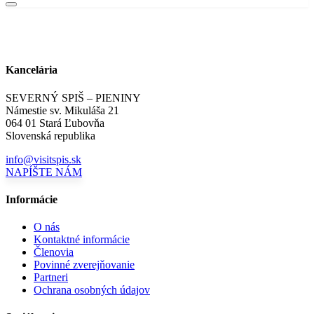
Kancelária
SEVERNÝ SPIŠ – PIENINY
Námestie sv. Mikuláša 21
064 01 Stará Ľubovňa
Slovenská republika
info@visitspis.sk
NAPÍŠTE NÁM
Informácie
O nás
Kontaktné informácie
Členovia
Povinné zverejňovanie
Partneri
Ochrana osobných údajov