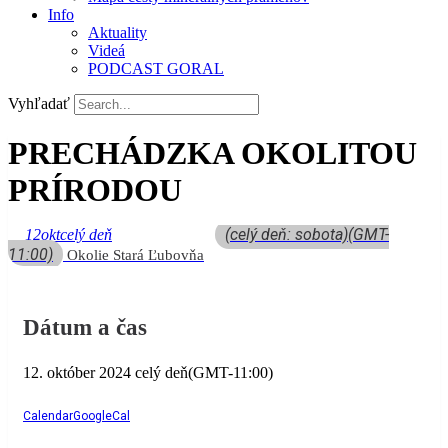
Info
Aktuality
Videá
PODCAST GORAL
Vyhľadať
PRECHÁDZKA OKOLITOU
PRÍRODOU
(celý deň: sobota)
(GMT-
12
okt
celý deň
11:00)
Okolie Stará Ľubovňa
Dátum a čas
12. október 2024
celý deň
(GMT-11:00)
Calendar
GoogleCal