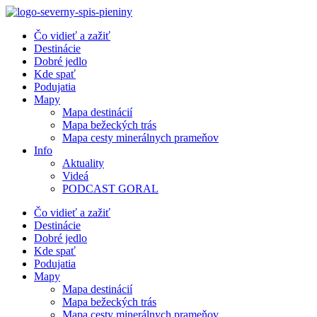
Preskočiť
na
Čo vidieť a zažiť
obsah
Destinácie
Dobré jedlo
Kde spať
Podujatia
Mapy
Mapa destinácií
Mapa bežeckých trás
Mapa cesty minerálnych prameňov
Info
Aktuality
Videá
PODCAST GORAL
Čo vidieť a zažiť
Destinácie
Dobré jedlo
Kde spať
Podujatia
Mapy
Mapa destinácií
Mapa bežeckých trás
Mapa cesty minerálnych prameňov