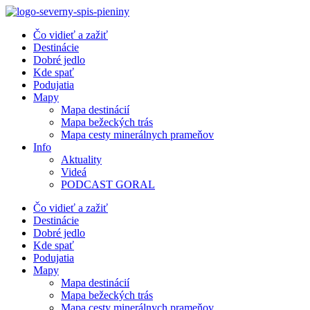
Preskočiť
na
Čo vidieť a zažiť
obsah
Destinácie
Dobré jedlo
Kde spať
Podujatia
Mapy
Mapa destinácií
Mapa bežeckých trás
Mapa cesty minerálnych prameňov
Info
Aktuality
Videá
PODCAST GORAL
Čo vidieť a zažiť
Destinácie
Dobré jedlo
Kde spať
Podujatia
Mapy
Mapa destinácií
Mapa bežeckých trás
Mapa cesty minerálnych prameňov