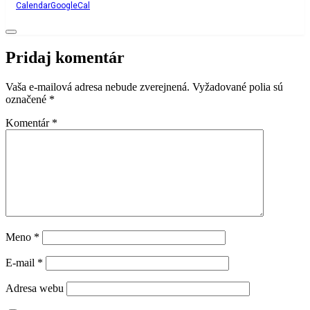
Calendar
GoogleCal
Pridaj komentár
Vaša e-mailová adresa nebude zverejnená.
Vyžadované polia sú
označené
*
Komentár
*
Meno
*
E-mail
*
Adresa webu