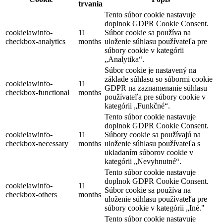
trvania
Tento súbor cookie nastavuje
doplnok GDPR Cookie Consent.
cookielawinfo-
11
Súbor cookie sa používa na
checkbox-analytics
months
uloženie súhlasu používateľa pre
súbory cookie v kategórii
„Analytika“.
Súbor cookie je nastavený na
základe súhlasu so súbormi cookie
cookielawinfo-
11
GDPR na zaznamenanie súhlasu
checkbox-functional
months
používateľa pre súbory cookie v
kategórii „Funkčné“.
Tento súbor cookie nastavuje
doplnok GDPR Cookie Consent.
cookielawinfo-
11
Súbory cookie sa používajú na
checkbox-necessary
months
uloženie súhlasu používateľa s
ukladaním súborov cookie v
kategórii „Nevyhnutné“.
Tento súbor cookie nastavuje
doplnok GDPR Cookie Consent.
cookielawinfo-
11
Súbor cookie sa používa na
checkbox-others
months
uloženie súhlasu používateľa pre
súbory cookie v kategórii „Iné."
Tento súbor cookie nastavuje