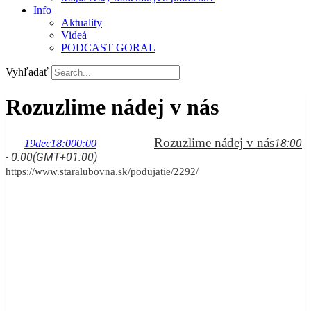
Info
Aktuality
Videá
PODCAST GORAL
Vyhľadať
Rozuzlime nádej v nás
Rozuzlime nádej v nás
18:00
19
dec
18:00
0:00
- 0:00
(GMT+01:00)
https://www.staralubovna.sk/podujatie/2292/