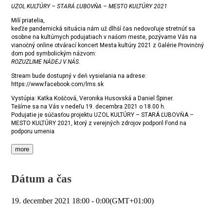
UZOL KULTÚRY – STARÁ ĽUBOVŇA – MESTO KULTÚRY 2021
Milí priatelia,
keďže pandemická situácia nám už dlhší čas nedovoľuje stretnúť sa
osobne na kultúrnych podujatiach v našom meste, pozývame Vás na
vianočný online otvárací koncert Mesta kultúry 2021 z Galérie Provinčný
dom pod symbolickým názvom:
ROZUZLIME NÁDEJ V NÁS.
Stream bude dostupný v deň vysielania na adrese:
https://www.facebook.com/lms.sk
Vystúpia: Katka Koščová, Veronika Husovská a Daniel Špiner.
Tešíme sa na Vás v nedeľu 19. decembra 2021 o 18.00 h.
Podujatie je súčasťou projektu UZOL KULTÚRY – STARÁ ĽUBOVŇA –
MESTO KULTÚRY 2021, ktorý z verejných zdrojov podporil Fond na
podporu umenia
more
Dátum a čas
19. december 2021
18:00
-
0:00
(GMT+01:00)