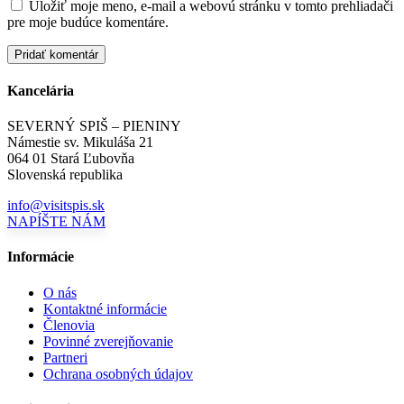
Uložiť moje meno, e-mail a webovú stránku v tomto prehliadači
pre moje budúce komentáre.
Kancelária
SEVERNÝ SPIŠ – PIENINY
Námestie sv. Mikuláša 21
064 01 Stará Ľubovňa
Slovenská republika
info@visitspis.sk
NAPÍŠTE NÁM
Informácie
O nás
Kontaktné informácie
Členovia
Povinné zverejňovanie
Partneri
Ochrana osobných údajov