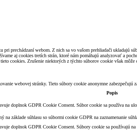
u pri prechádzaní webom. Z nich sa vo vašom prehliadači ukladajú súb
ívame aj cookies tretích strán, ktoré nám pomáhajú analyzovať a pocho
tieto cookies. Zrušenie niektorých z týchto súborov cookie však môže o
ovanie webovej stránky. Tieto súbory cookie anonymne zabezpečujú z
Popis
tavuje doplnok GDPR Cookie Consent. Súbor cookie sa používa na ulože
ený na základe súhlasu so súbormi cookie GDPR na zaznamenanie súhla
tavuje doplnok GDPR Cookie Consent. Súbory cookie sa používajú na u