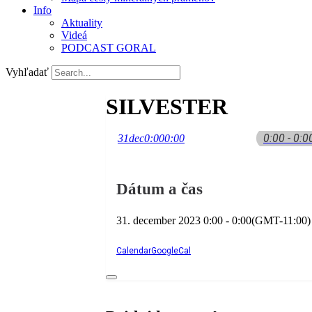
Info
Aktuality
Videá
PODCAST GORAL
Vyhľadať
SILVESTER
0:00 - 0:0
31
dec
0:00
0:00
Dátum a čas
31. december 2023
0:00
-
0:00
(GMT-11:00)
Calendar
GoogleCal