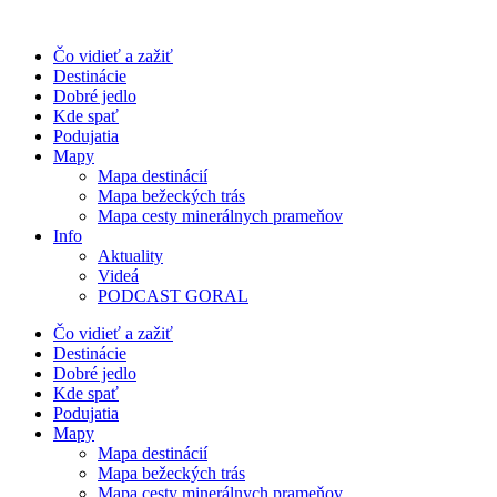
Preskočiť
na
Čo vidieť a zažiť
obsah
Destinácie
Dobré jedlo
Kde spať
Podujatia
Mapy
Mapa destinácií
Mapa bežeckých trás
Mapa cesty minerálnych prameňov
Info
Aktuality
Videá
PODCAST GORAL
Čo vidieť a zažiť
Destinácie
Dobré jedlo
Kde spať
Podujatia
Mapy
Mapa destinácií
Mapa bežeckých trás
Mapa cesty minerálnych prameňov