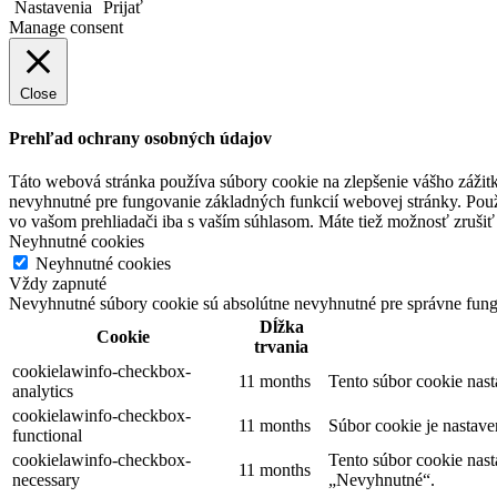
Nastavenia
Prijať
Manage consent
Close
Prehľad ochrany osobných údajov
Táto webová stránka používa súbory cookie na zlepšenie vášho zážitk
nevyhnutné pre fungovanie základných funkcií webovej stránky. Použ
vo vašom prehliadači iba s vaším súhlasom. Máte tiež možnosť zrušiť 
Neyhnutné cookies
Neyhnutné cookies
Vždy zapnuté
Nevyhnutné súbory cookie sú absolútne nevyhnutné pre správne fung
Dĺžka
Cookie
trvania
cookielawinfo-checkbox-
11 months
Tento súbor cookie nas
analytics
cookielawinfo-checkbox-
11 months
Súbor cookie je nastav
functional
cookielawinfo-checkbox-
Tento súbor cookie nas
11 months
necessary
„Nevyhnutné“.