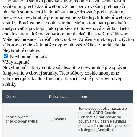
Táto webová stránka používa súbory cookie na zlepšenie vášho
zážitku pri prechádzaní webom. Z nich sa vo vašom prehliadači
ukladajú súbory cookie, ktoré sú kategorizované podľa potreby,
pretože sú nevyhnutné pre fungovanie základných funkcií webovej
stránky. Používame aj cookies tretích strán, ktoré nám pomáhajú
analyzovať a pochopiť, ako používate túto webovú stránku. Tieto
cookies budú uložené vo vašom prehliadači iba s vaším súhlasom.
Máte tiež možnosť zrušiť tieto cookies. Zrušenie niektorých z týchto
súborov cookie však môže ovplyvniť váš zážitok z prehliadania.
Neyhnutné cookies
Neyhnutné cookies
Vždy zapnuté
Nevyhnutné súbory cookie sú absolútne nevyhnutné pre správne
fungovanie webovej stránky. Tieto súbory cookie anonymne
zabezpečujú základné funkcie a bezpečnostné prvky webovej
stránky.
Cookie
Dĺžka trvania
Popis
Tento súbor cookie nastavuje
doplnok GDPR Cookie
cookielawinfo-
Consent. Súbor cookie sa
11 months
checkbox-analytics
používa na uloženie súhlasu
používateľa pre súbory cookie
v kategórii „Analytika“.