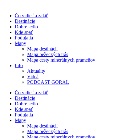
Preskočiť
na
Čo vidieť a zažiť
obsah
Destinácie
Dobré jedlo
Kde spať
Podujatia
Mapy
Mapa destinácií
Mapa bežeckých trás
Mapa cesty minerálnych prameňov
Info
Aktuality
Videá
PODCAST GORAL
Čo vidieť a zažiť
Destinácie
Dobré jedlo
Kde spať
Podujatia
Mapy
Mapa destinácií
Mapa bežeckých trás
Mapa cesty minerálnych prameňov