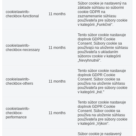
Súbor cookie je nastavený na
základe súhlasu so súbormi
cookielawinfo-
cookie GDPR na
11 months
checkbox-functional
zaznamenanie súhlasu
používateľa pre súbory cookie
v kategórii „Funkčné“.
Tento súbor cookie nastavuje
doplnok GDPR Cookie
Consent. Súbory cookie sa
cookielawinfo-
11 months
používajú na uloženie súhlasu
checkbox-necessary
používateľa s ukladaním
súborov cookie v kategórii
„Nevyhnutné“.
Tento súbor cookie nastavuje
doplnok GDPR Cookie
cookielawinfo-
Consent. Súbor cookie sa
11 months
checkbox-others
používa na uloženie súhlasu
používateľa pre súbory cookie
v kategórii „Iné."
Tento súbor cookie nastavuje
doplnok GDPR Cookie
cookielawinfo-
Consent. Súbor cookie sa
checkbox-
11 months
používa na uloženie súhlasu
performance
používateľa pre súbory cookie
v kategórii „Výkon“.
Súbor cookie je nastavený