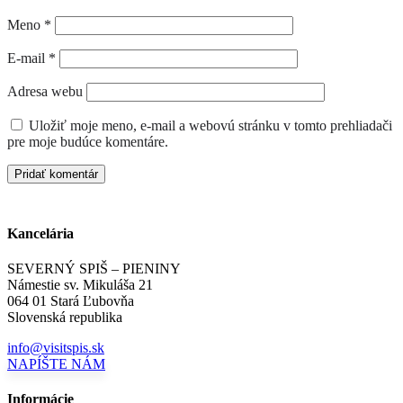
Meno
*
E-mail
*
Adresa webu
Uložiť moje meno, e-mail a webovú stránku v tomto prehliadači
pre moje budúce komentáre.
Kancelária
SEVERNÝ SPIŠ – PIENINY
Námestie sv. Mikuláša 21
064 01 Stará Ľubovňa
Slovenská republika
info@visitspis.sk
NAPÍŠTE NÁM
Informácie