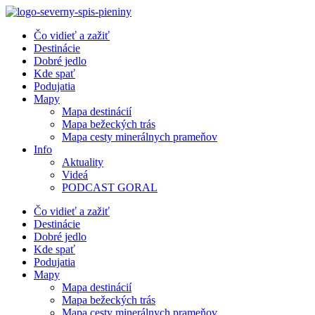
Preskočiť
na
Čo vidieť a zažiť
obsah
Destinácie
Dobré jedlo
Kde spať
Podujatia
Mapy
Mapa destinácií
Mapa bežeckých trás
Mapa cesty minerálnych prameňov
Info
Aktuality
Videá
PODCAST GORAL
Čo vidieť a zažiť
Destinácie
Dobré jedlo
Kde spať
Podujatia
Mapy
Mapa destinácií
Mapa bežeckých trás
Mapa cesty minerálnych prameňov