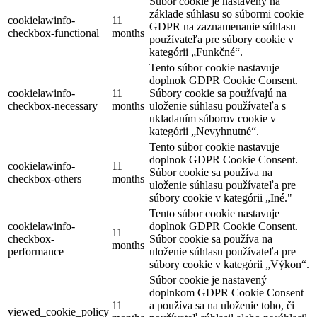
Súbor cookie je nastavený na
základe súhlasu so súbormi cookie
cookielawinfo-
11
GDPR na zaznamenanie súhlasu
checkbox-functional
months
používateľa pre súbory cookie v
kategórii „Funkčné“.
Tento súbor cookie nastavuje
doplnok GDPR Cookie Consent.
cookielawinfo-
11
Súbory cookie sa používajú na
checkbox-necessary
months
uloženie súhlasu používateľa s
ukladaním súborov cookie v
kategórii „Nevyhnutné“.
Tento súbor cookie nastavuje
doplnok GDPR Cookie Consent.
cookielawinfo-
11
Súbor cookie sa používa na
checkbox-others
months
uloženie súhlasu používateľa pre
súbory cookie v kategórii „Iné."
Tento súbor cookie nastavuje
cookielawinfo-
doplnok GDPR Cookie Consent.
11
checkbox-
Súbor cookie sa používa na
months
performance
uloženie súhlasu používateľa pre
súbory cookie v kategórii „Výkon“.
Súbor cookie je nastavený
doplnkom GDPR Cookie Consent
11
a používa sa na uloženie toho, či
viewed_cookie_policy