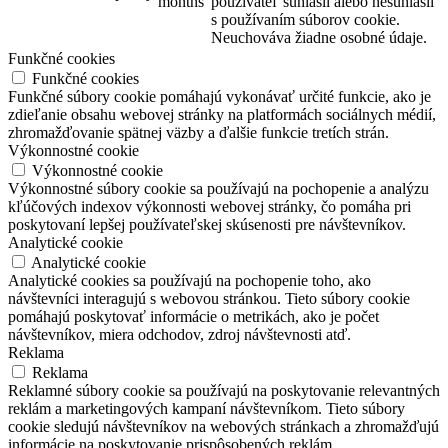
months
používateľ súhlasil alebo nesúhlasil
s používaním súborov cookie.
Neuchováva žiadne osobné údaje.
Funkčné cookies
Funkčné cookies
Funkčné súbory cookie pomáhajú vykonávať určité funkcie, ako je
zdieľanie obsahu webovej stránky na platformách sociálnych médií,
zhromažďovanie spätnej väzby a ďalšie funkcie tretích strán.
Výkonnostné cookie
Výkonnostné cookie
Výkonnostné súbory cookie sa používajú na pochopenie a analýzu
kľúčových indexov výkonnosti webovej stránky, čo pomáha pri
poskytovaní lepšej používateľskej skúsenosti pre návštevníkov.
Analytické cookie
Analytické cookie
Analytické cookies sa používajú na pochopenie toho, ako
návštevníci interagujú s webovou stránkou. Tieto súbory cookie
pomáhajú poskytovať informácie o metrikách, ako je počet
návštevníkov, miera odchodov, zdroj návštevnosti atď.
Reklama
Reklama
Reklamné súbory cookie sa používajú na poskytovanie relevantných
reklám a marketingových kampaní návštevníkom. Tieto súbory
cookie sledujú návštevníkov na webových stránkach a zhromažďujú
informácie na poskytovanie prispôsobených reklám.