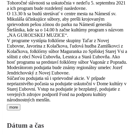
Tohoročné slávnosti sa uskutočnia v nedeľu 5. septembra 2021
a ich program bude rozdelený nasledovne.
O 13.30 h sa budú stretávať v centre mesta na Námestí sv.
Mikuláša účinkujúce súbory, aby prešli krojovaným
sprievodom pešou zónou do parku na Námestí generála
Štefánika, kde sa o 14.00 h začne kultúrny program s názvom
„NA GUROĽSKEJ MUZICE“.
V programe vystúpia folklórne skupiny Taľar z Novej
Ľubovne, Javorina z Kolačkova, ľudová hudba Zamiškovci z
Kolačkova, folklórny súbor Maguranka zo Spišskej Starej Vsi a
sólisti z obcí Nová Ľubovňa, Lesnica a Stará Ľubovňa. Ako
hosť programu sa predstaví folklórny súbor Vagonár z Popradu.
Moderátorom podujatia bude známy regionálny umelec Jozef
Jendrichovský z Novej Ľubovne.
Súčasťou podujatia sú i sprievodné akcie. V prípade
nepriaznivého počasia sa podujatie uskutoční v Dome kultúry v
Starej Ľubovni. Vstup na podujatie je bezplatný, podujatie z
verejných zdrojov podporil Fond na podporu kultúry
národnostných menšín.
more
Dátum a čas