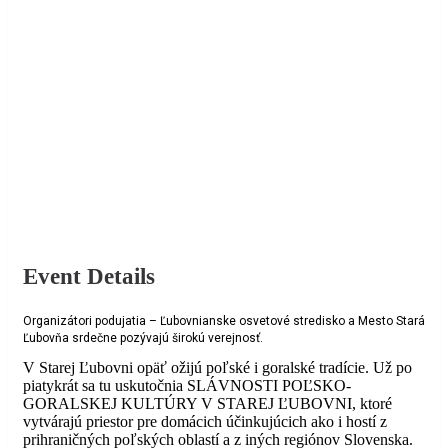
Event Details
Organizátori podujatia – Ľubovnianske osvetové stredisko a Mesto Stará
Ľubovňa srdečne pozývajú širokú verejnosť.
V Starej Ľubovni opäť ožijú poľské i goralské tradície. Už po
piatykrát sa tu uskutočnia SLÁVNOSTI POĽSKO-
GORALSKEJ KULTÚRY V STAREJ ĽUBOVNI, ktoré
vytvárajú priestor pre domácich účinkujúcich ako i hostí z
prihraničných poľských oblastí a z iných regiónov Slovenska.