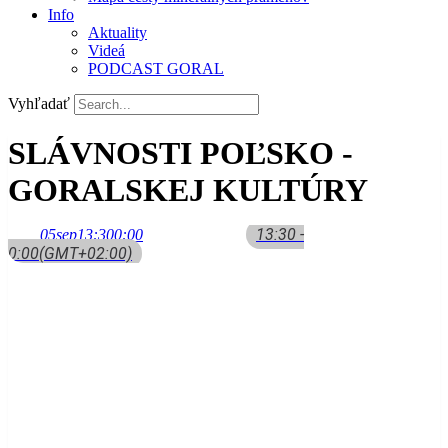
Info
Aktuality
Videá
PODCAST GORAL
Vyhľadať
SLÁVNOSTI POĽSKO -
GORALSKEJ KULTÚRY
13:30 -
05
sep
13:30
0:00
0:00
(GMT+02:00)