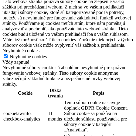
Táto webová stránka používa súbory cookie na zlepšenie vášho
zážitku pri prechádzaní webom. Z nich sa vo vašom prehliadači
ukladajú súbory cookie, ktoré sú kategorizované podľa potreby,
pretože sú nevyhnutné pre fungovanie základných funkcií webovej
stránky. Používame aj cookies tretích strán, ktoré nám pomáhajú
analyzovať a pochopiť, ako používate túto webovú stránku. Tieto
cookies budú uložené vo vašom prehliadači iba s vaším súhlasom.
Máte tiež možnosť zrušiť tieto cookies. Zrušenie niektorých z týchto
súborov cookie však môže ovplyvniť váš zážitok z prehliadania.
Neyhnutné cookies
Neyhnutné cookies
Vždy zapnuté
Nevyhnutné súbory cookie sú absolútne nevyhnutné pre správne
fungovanie webovej stránky. Tieto súbory cookie anonymne
zabezpečujú základné funkcie a bezpečnostné prvky webovej
stránky.
Dĺžka
Cookie
Popis
trvania
Tento súbor cookie nastavuje
doplnok GDPR Cookie Consent.
cookielawinfo-
11
Súbor cookie sa používa na
checkbox-analytics
months
uloženie súhlasu používateľa pre
súbory cookie v kategórii
„Analytika“.