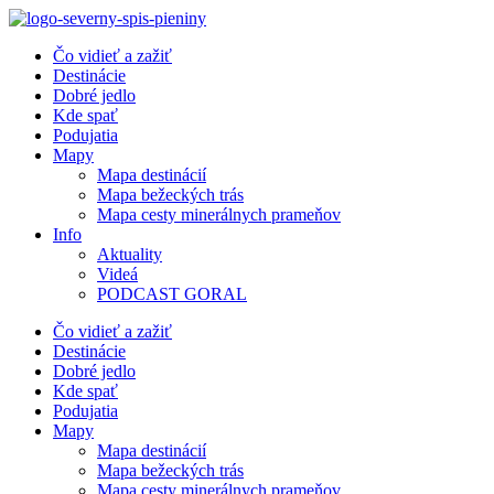
Preskočiť
na
Čo vidieť a zažiť
obsah
Destinácie
Dobré jedlo
Kde spať
Podujatia
Mapy
Mapa destinácií
Mapa bežeckých trás
Mapa cesty minerálnych prameňov
Info
Aktuality
Videá
PODCAST GORAL
Čo vidieť a zažiť
Destinácie
Dobré jedlo
Kde spať
Podujatia
Mapy
Mapa destinácií
Mapa bežeckých trás
Mapa cesty minerálnych prameňov