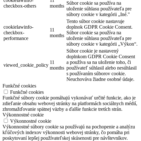
cookielawinfo-
11
Súbor cookie sa používa na
checkbox-others
months
uloženie súhlasu používateľa pre
súbory cookie v kategórii „Iné."
Tento súbor cookie nastavuje
cookielawinfo-
doplnok GDPR Cookie Consent.
11
checkbox-
Súbor cookie sa používa na
months
performance
uloženie súhlasu používateľa pre
súbory cookie v kategórii „Výkon“.
Súbor cookie je nastavený
doplnkom GDPR Cookie Consent
11
a používa sa na uloženie toho, či
viewed_cookie_policy
months
používateľ súhlasil alebo nesúhlasil
s používaním súborov cookie.
Neuchováva žiadne osobné údaje.
Funkčné cookies
Funkčné cookies
Funkčné súbory cookie pomáhajú vykonávať určité funkcie, ako je
zdieľanie obsahu webovej stránky na platformách sociálnych médií,
zhromažďovanie spätnej väzby a ďalšie funkcie tretích strán.
Výkonnostné cookie
Výkonnostné cookie
Výkonnostné súbory cookie sa používajú na pochopenie a analýzu
kľúčových indexov výkonnosti webovej stránky, čo pomáha pri
poskytovaní lepšej používateľskej skúsenosti pre návštevníkov.