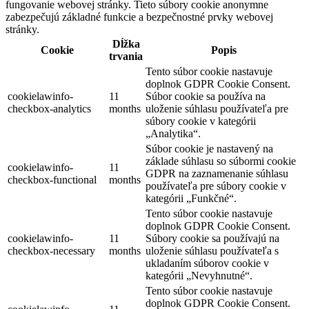
fungovanie webovej stránky. Tieto súbory cookie anonymne
zabezpečujú základné funkcie a bezpečnostné prvky webovej
stránky.
Dĺžka
Cookie
Popis
trvania
Tento súbor cookie nastavuje
doplnok GDPR Cookie Consent.
cookielawinfo-
11
Súbor cookie sa používa na
checkbox-analytics
months
uloženie súhlasu používateľa pre
súbory cookie v kategórii
„Analytika“.
Súbor cookie je nastavený na
základe súhlasu so súbormi cookie
cookielawinfo-
11
GDPR na zaznamenanie súhlasu
checkbox-functional
months
používateľa pre súbory cookie v
kategórii „Funkčné“.
Tento súbor cookie nastavuje
doplnok GDPR Cookie Consent.
cookielawinfo-
11
Súbory cookie sa používajú na
checkbox-necessary
months
uloženie súhlasu používateľa s
ukladaním súborov cookie v
kategórii „Nevyhnutné“.
Tento súbor cookie nastavuje
doplnok GDPR Cookie Consent.