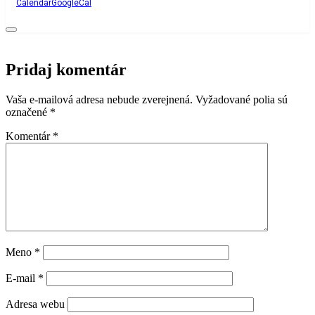
Calendar
GoogleCal
Pridaj komentár
Vaša e-mailová adresa nebude zverejnená.
Vyžadované polia sú
označené
*
Komentár
*
Meno
*
E-mail
*
Adresa webu