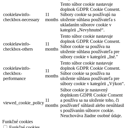
Tento súbor cookie nastavuje
doplnok GDPR Cookie Consent.
cookielawinfo-
11
Súbory cookie sa používajú na
checkbox-necessary
months
uloženie súhlasu používateľa s
ukladaním súborov cookie v
kategórii „Nevyhnutné“.
Tento súbor cookie nastavuje
doplnok GDPR Cookie Consent.
cookielawinfo-
11
Súbor cookie sa používa na
checkbox-others
months
uloženie súhlasu používateľa pre
súbory cookie v kategórii „Iné."
Tento súbor cookie nastavuje
cookielawinfo-
doplnok GDPR Cookie Consent.
11
checkbox-
Súbor cookie sa používa na
months
performance
uloženie súhlasu používateľa pre
súbory cookie v kategórii „Výkon“.
Súbor cookie je nastavený
doplnkom GDPR Cookie Consent
11
a používa sa na uloženie toho, či
viewed_cookie_policy
months
používateľ súhlasil alebo nesúhlasil
s používaním súborov cookie.
Neuchováva žiadne osobné údaje.
Funkčné cookies
Funkčné cookies