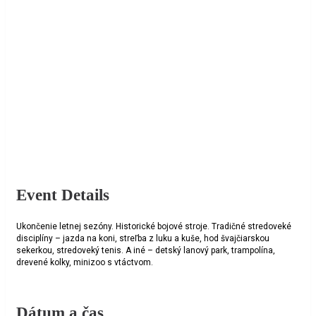
Event Details
Ukončenie letnej sezóny. Historické bojové stroje. Tradičné stredoveké
disciplíny – jazda na koni, streľba z luku a kuše, hod švajčiarskou
sekerkou, stredoveký tenis. A iné – detský lanový park, trampolína,
drevené kolky, minizoo s vtáctvom.
Dátum a čas