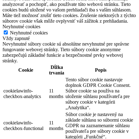
analyzovať a pochopiť, ako používate túto webovú stránku. Tieto
cookies budú uložené vo vašom prehliadači iba s vaším súhlasom.
Máte tiež možnosť zrušiť tieto cookies. Zrušenie niektorých z týchto
súborov cookie však môže ovplyvniť váš zážitok z prehliadania.
Neyhnutné cookies
Neyhnutné cookies
Vždy zapnuté
Nevyhnutné súbory cookie sú absolútne nevyhnutné pre správne
fungovanie webovej stránky. Tieto súbory cookie anonymne
zabezpečujú základné funkcie a bezpečnostné prvky webovej
stránky.
Dĺžka
Cookie
Popis
trvania
Tento súbor cookie nastavuje
doplnok GDPR Cookie Consent.
cookielawinfo-
11
Súbor cookie sa používa na
checkbox-analytics
months
uloženie súhlasu používateľa pre
súbory cookie v kategórii
„Analytika“.
Súbor cookie je nastavený na
základe súhlasu so súbormi cookie
cookielawinfo-
11
GDPR na zaznamenanie súhlasu
checkbox-functional
months
používateľa pre súbory cookie v
kategórii „Funkčné“.