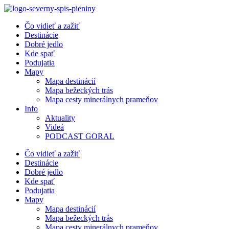
Preskočiť
na
Čo vidieť a zažiť
obsah
Destinácie
Dobré jedlo
Kde spať
Podujatia
Mapy
Mapa destinácií
Mapa bežeckých trás
Mapa cesty minerálnych prameňov
Info
Aktuality
Videá
PODCAST GORAL
Čo vidieť a zažiť
Destinácie
Dobré jedlo
Kde spať
Podujatia
Mapy
Mapa destinácií
Mapa bežeckých trás
Mapa cesty minerálnych prameňov