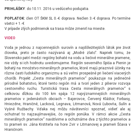
PRIHLÁŠKY
: do 10.11. 2016 u vedúceho podujatia.
POPLATOK:
člen OT ŠKM SL 0.-€ doprava. Nečlen 3.-€ doprava. Po termíne
všetci + 1.-€
V prípade zlých podmienok sa trasa môže zmeniť na mieste.
VIDEO
Voda je jednou z najcennejších surovín a najdôležitejších látok pre život
človeka, preto je často nazývaná aj „Modré zlato“. Napriek tomu, že
Slovensko patrí medzi regióny bohaté na vodu a liečivé minerálne pramene,
nie vždy si ich hodnotu uvedomujeme. Región severného Spiša a Pienin je
bohatý na množstvo minerálnych prameňov, ktoré majú priaznivé účinky na
rôzne časti ľudského organizmu a sú veľmi prospešné pri liečení viacerých
chorôb. Projekt „Cesta minerálnych prameňov“ poukazuje na jedinečné
prírodné bohatstvo, ktoré tento región má a tvorí jeden z pilierov rozvoja
cestovného ruchu. Turistická trasa Cesta minerálnych prameňov“ s
celkovou dĺžkou do 100 km spája 12 najvýznamnejších minerálnych
prameňov v jedenástich obciach – Bajerovce, Červený Kláštor, Forbasy,
Hniezdne, Hraničné, Lacková, Legnava, Litmanová, Nová Ľubovňa, Sulín a
Vyšné Ružbachy. Vďaka nej môžu návštevníci spoznať, vidieť ale aj
ochutnať to najzaujímavejšie, čo región ponúka. V rámci akcie „Cesta
minerálnych prameňov“ navštívime a ochutnáme dva z týchto prameňov a
to prameň sv. Jána Krstiteľa na hore Zvir v Litmanovej a prameň Ščava v
Hraničnom.