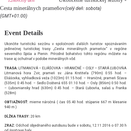
12
nov
celý deň
Cesta minerálnych prameňov
(celý deň: sobota)
(GMT+01:00)
Event Details
Ukončite turistickú sezónu v spoločnosti ďalších turistov spoznávaním
jedinečnej turistickej trasy „Cesta minerálnych prameňov“ v regióne
severného Spiša a Pienin. Prírodné bohatstvo tohto regiónu môžete na
trase aj ochutnať v podobe minerálnych vôd.
TRASA:
LITMANOVÁ – ELIÁŠOVKA – HRANIČNÉ – OSLY – STARÁ ĽUBOVŇA
Litmanová hora Zvir, prameň sv. Jána Krstiteľa (790m) 0:55 hod. –
Eliášovka, vyhliadková veža (1023m) 01:15 hod. – Hraničné, prameň Ščava
(535m) 0:45 hod. – Sedlo Doštená 655 01:10 hod. – Osly (856m) 0:50 hod.
– Ľubovniansky hrad (630m) 0:45 hod. – Stará Ľubovňa, salaš u Franka
(528m)
OBTIAŽNOSŤ:
mierne náročná ( čas 05:40 hod. stúpanie 667 m klesanie
940 m )
DĹŽKA TRASY:
20 km
ZRAZ:
Odchod objednaného autobusu bude v sobotu, 12.11.2016 o 07.30 h
od športovej haly.