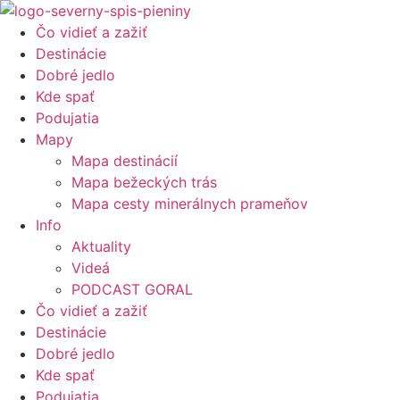
Preskočiť
na
Čo vidieť a zažiť
obsah
Destinácie
Dobré jedlo
Kde spať
Podujatia
Mapy
Mapa destinácií
Mapa bežeckých trás
Mapa cesty minerálnych prameňov
Info
Aktuality
Videá
PODCAST GORAL
Čo vidieť a zažiť
Destinácie
Dobré jedlo
Kde spať
Podujatia