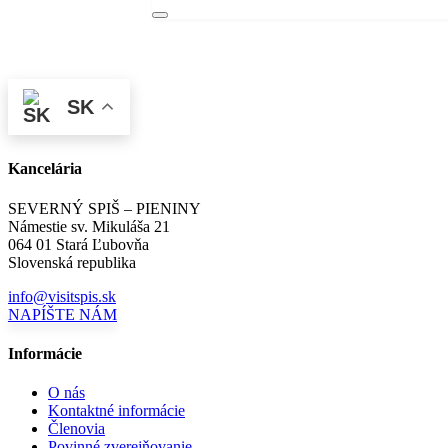
SK
Kancelária
SEVERNÝ SPIŠ – PIENINY
Námestie sv. Mikuláša 21
064 01 Stará Ľubovňa
Slovenská republika
info@visitspis.sk
NAPÍŠTE NÁM
Informácie
O nás
Kontaktné informácie
Členovia
Povinné zverejňovanie