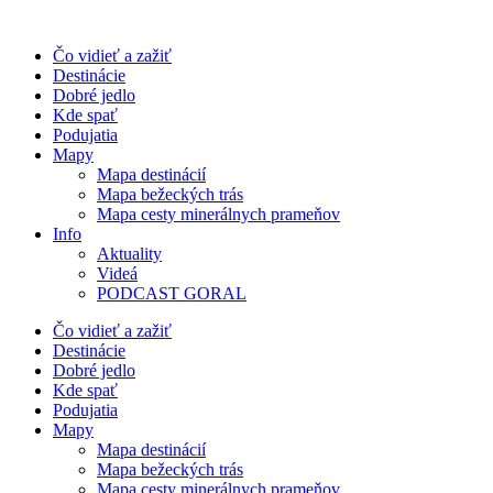
Preskočiť
na
Čo vidieť a zažiť
obsah
Destinácie
Dobré jedlo
Kde spať
Podujatia
Mapy
Mapa destinácií
Mapa bežeckých trás
Mapa cesty minerálnych prameňov
Info
Aktuality
Videá
PODCAST GORAL
Čo vidieť a zažiť
Destinácie
Dobré jedlo
Kde spať
Podujatia
Mapy
Mapa destinácií
Mapa bežeckých trás
Mapa cesty minerálnych prameňov