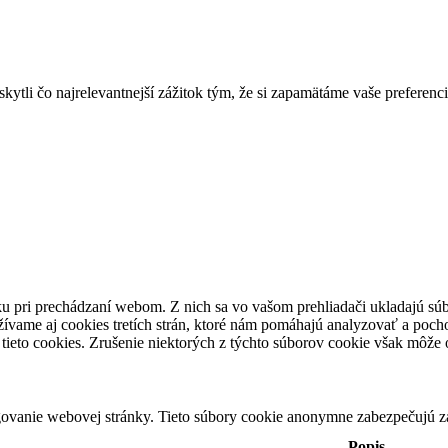
tli čo najrelevantnejší zážitok tým, že si zapamätáme vaše preferenci
u pri prechádzaní webom. Z nich sa vo vašom prehliadači ukladajú súb
ívame aj cookies tretích strán, ktoré nám pomáhajú analyzovať a pocho
tieto cookies. Zrušenie niektorých z týchto súborov cookie však môže o
ovanie webovej stránky. Tieto súbory cookie anonymne zabezpečujú z
Popis