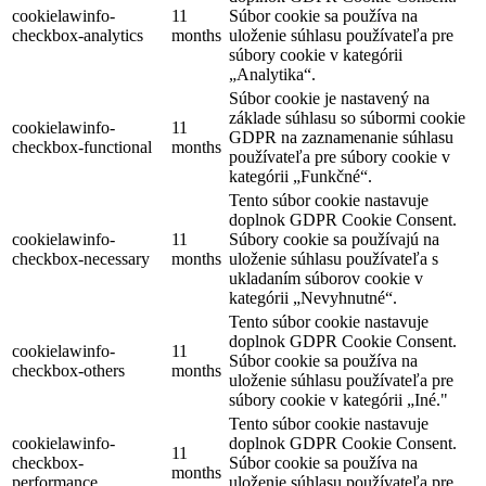
cookielawinfo-
11
Súbor cookie sa používa na
checkbox-analytics
months
uloženie súhlasu používateľa pre
súbory cookie v kategórii
„Analytika“.
Súbor cookie je nastavený na
základe súhlasu so súbormi cookie
cookielawinfo-
11
GDPR na zaznamenanie súhlasu
checkbox-functional
months
používateľa pre súbory cookie v
kategórii „Funkčné“.
Tento súbor cookie nastavuje
doplnok GDPR Cookie Consent.
cookielawinfo-
11
Súbory cookie sa používajú na
checkbox-necessary
months
uloženie súhlasu používateľa s
ukladaním súborov cookie v
kategórii „Nevyhnutné“.
Tento súbor cookie nastavuje
doplnok GDPR Cookie Consent.
cookielawinfo-
11
Súbor cookie sa používa na
checkbox-others
months
uloženie súhlasu používateľa pre
súbory cookie v kategórii „Iné."
Tento súbor cookie nastavuje
cookielawinfo-
doplnok GDPR Cookie Consent.
11
checkbox-
Súbor cookie sa používa na
months
performance
uloženie súhlasu používateľa pre