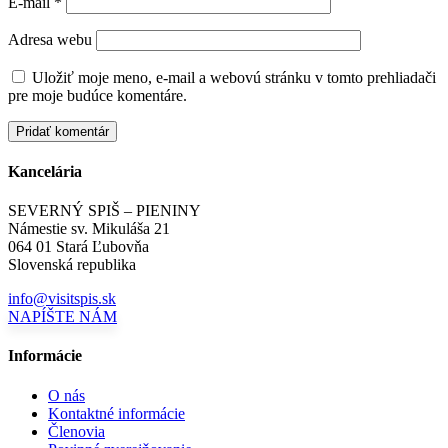
E-mail
*
Adresa webu
Uložiť moje meno, e-mail a webovú stránku v tomto prehliadači
pre moje budúce komentáre.
Kancelária
SEVERNÝ SPIŠ – PIENINY
Námestie sv. Mikuláša 21
064 01 Stará Ľubovňa
Slovenská republika
info@visitspis.sk
NAPÍŠTE NÁM
Informácie
O nás
Kontaktné informácie
Členovia