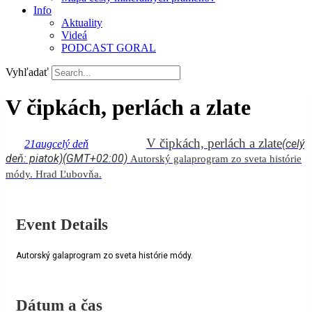
Info
Aktuality
Videá
PODCAST GORAL
Vyhľadať
V čipkách, perlách a zlate
V čipkách, perlách a zlate
(celý
21
aug
celý deň
deň: piatok)
(GMT+02:00)
Autorský galaprogram zo sveta histórie
módy. Hrad Ľubovňa.
Event Details
Autorský galaprogram zo sveta histórie módy.
Dátum a čas