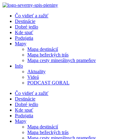
Preskočiť
na
Čo vidieť a zažiť
obsah
Destinácie
Dobré jedlo
Kde spať
Podujatia
Mapy
Mapa destinácií
Mapa bežeckých trás
Mapa cesty minerálnych prameňov
Info
Aktuality
Videá
PODCAST GORAL
Čo vidieť a zažiť
Destinácie
Dobré jedlo
Kde spať
Podujatia
Mapy
Mapa destinácií
Mapa bežeckých trás
Mapa cesty minerálnych prameňov